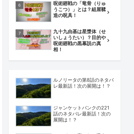
呪術廻戦の「竜骨（りゅ
うこつ）」とは？組屋鞣
造の呪具！
九十九由基は星漿体（せ
いしょうたい）？目的や
呪術廻戦の黒幕説の真
相！
ルノリータの第8話のネタバ
レ最新話！次の展開は！？
ジャンケットバンクの221
話のネタバレ最新話！次の
展開は！？