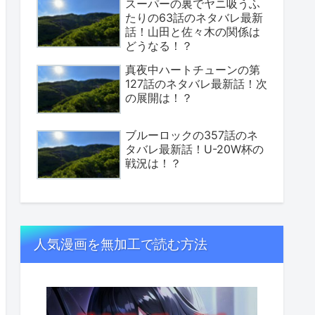
スーパーの裏でヤニ吸うふ
たりの63話のネタバレ最新
話！山田と佐々木の関係は
どうなる！？
真夜中ハートチューンの第
127話のネタバレ最新話！次
の展開は！？
ブルーロックの357話のネ
タバレ最新話！U-20W杯の
戦況は！？
人気漫画を無加工で読む方法