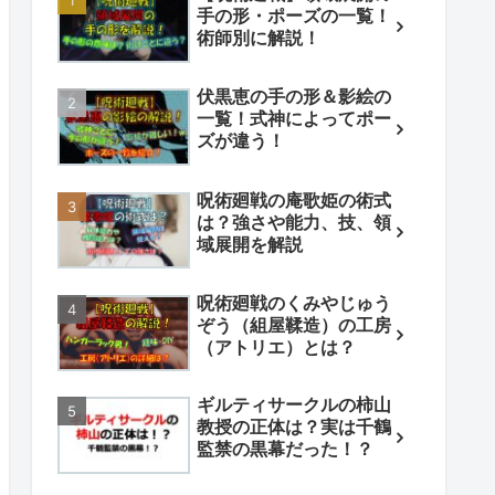
手の形・ポーズの一覧！
術師別に解説！
伏黒恵の手の形＆影絵の
一覧！式神によってポー
ズが違う！
呪術廻戦の庵歌姫の術式
は？強さや能力、技、領
域展開を解説
呪術廻戦のくみやじゅう
ぞう（組屋鞣造）の工房
（アトリエ）とは？
ギルティサークルの柿山
教授の正体は？実は千鶴
監禁の黒幕だった！？