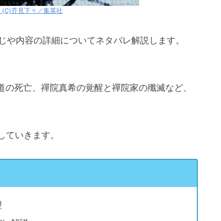
(C)芥見下々／集英社
じや内容の詳細についてネタバレ解説します。
正道の死亡、禪院真希の覚醒と禪院家の殲滅など、
していきます。
理