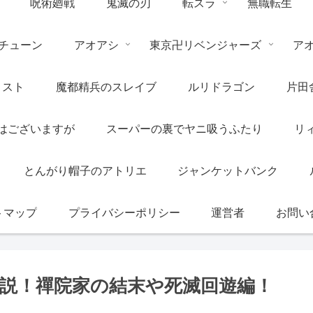
呪術廻戦
鬼滅の刃
転スラ
無職転生
チューン
アオアシ
東京卍リベンジャーズ
ア
リスト
魔都精兵のスレイブ
ルリドラゴン
片田
はございますが
スーパーの裏でヤニ吸うふたり
リ
とんがり帽子のアトリエ
ジャンケットバンク
トマップ
プライバシーポリシー
運営者
お問い
解説！禪院家の結末や死滅回遊編！