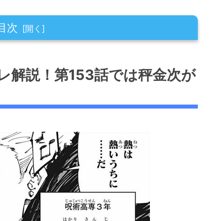
目次
153話では秤金次が初登場！
レ解説！第153話では秤金次が
154話では星綺羅羅が術式を発動！
155話では秤金次との戦いが勃発！
156話では星綺羅羅の術式「星間飛行（ラヴラ
157話では秤金次との我慢比べ！
158話では「鹿紫雲一（かしもはじめ）」が登