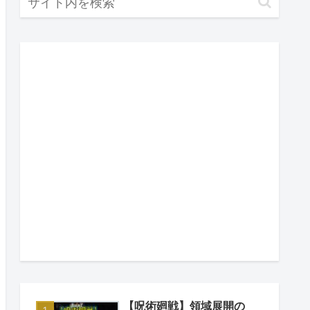
【呪術廻戦】領域展開の