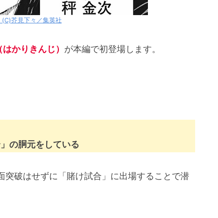
159話では日車寛見の過去が明らかに！
(C)芥見下々／集英社
160話ではついに死滅回遊に突入！
160話では初心者狩りとの戦い！
（はかりきんじ）
が本編で初登場します。
！禪院家の結末や死滅回遊編！」まとめ
合」の胴元をしている
面突破はせずに「賭け試合」に出場することで潜