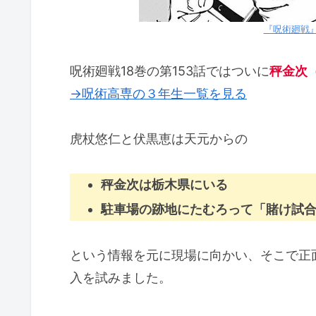
呪術廻戦の18巻のネタバレ解説！第
『呪術廻戦』
呪術廻戦の18巻のネタバレ解説！第
呪術廻戦の18巻のネタバレ解説！第
呪術廻戦18巻の第153話ではついに
秤金次
→呪術高専の３年生一覧を見る
「呪術廻戦の18巻のネタバレ解説
虎杖悠仁と伏黒恵は天元からの
秤金次は栃木県にいる
駐車場の跡地にたむろって「賭け試
という情報を元に現場に向かい、そこで正
入を試みました。