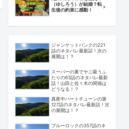
（ゆしろう）が結婚？転
生後の約束に感動！
ジャンケットバンクの221
話のネタバレ最新話！次の
展開は！？
スーパーの裏でヤニ吸うふ
たりの63話のネタバレ最新
話！山田と佐々木の関係は
どうなる！？
真夜中ハートチューンの第
127話のネタバレ最新話！次
の展開は！？
ブルーロックの357話のネ