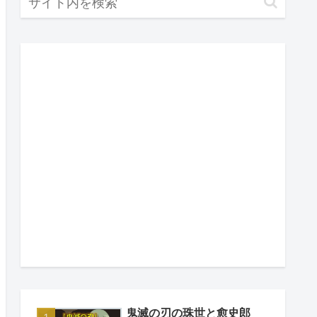
鬼滅の刃の珠世と愈史郎