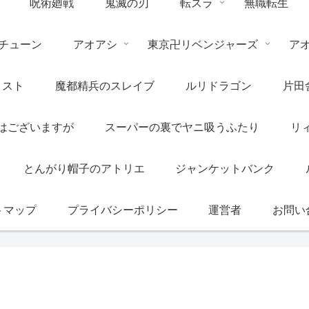
呪術廻戦
鬼滅の刃
転スラ
無職転生
チューン
アオアシ
東京卍リベンジャーズ
ア
リスト
魔都精兵のスレイブ
ルリドラゴン
片田
はございますが
スーパーの裏でヤニ吸うふたり
リ
とんがり帽子のアトリエ
ジャンケットバンク
トマップ
プライバシーポリシー
運営者
お問い