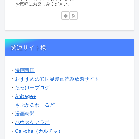
お気軽にお楽しみください。
関連サイト様
・
漫画帝国
・
おすすめの異世界漫画読み放題サイト
・
たっけーブログ
・
Anitage+
・
さぶかるわーるど
・
漫画時間
・
ハウスケアラボ
・
Cal-cha（カルチャ）