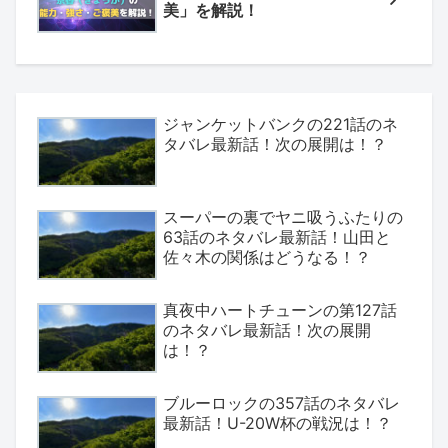
美」を解説！
ジャンケットバンクの221話のネ
タバレ最新話！次の展開は！？
スーパーの裏でヤニ吸うふたりの
63話のネタバレ最新話！山田と
佐々木の関係はどうなる！？
真夜中ハートチューンの第127話
のネタバレ最新話！次の展開
は！？
ブルーロックの357話のネタバレ
最新話！U-20W杯の戦況は！？