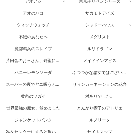
アオアシ
東京卍リベンジャーズ
アオのハコ
サカモトデイズ
ウィッチウォッチ
シャドーハウス
不滅のあなたへ
メダリスト
魔都精兵のスレイブ
ルリドラゴン
片田舎のおっさん、剣聖になる
メイドインアビス
ハニーレモンソーダ
ふつつかな悪女ではございますが
スーパーの裏でヤニ吸うふたり
リィンカーネーションの花弁
黄泉のツガイ
対ありでした。
世界最強の魔女、始めました
とんがり帽子のアトリエ
ジャンケットバンク
ルノリータ
私をセンターにすると誓いますか？
サイトマップ