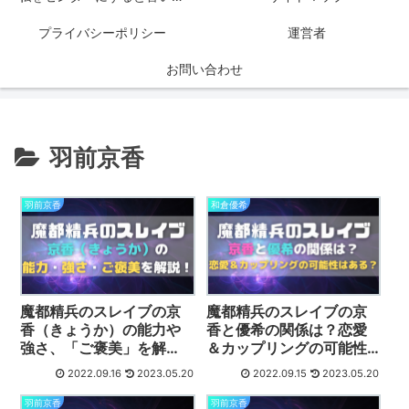
プライバシーポリシー
運営者
お問い合わせ
羽前京香
羽前京香
和倉優希
魔都精兵のスレイブの京
魔都精兵のスレイブの京
香（きょうか）の能力や
香と優希の関係は？恋愛
強さ、「ご褒美」を解
＆カップリングの可能性
説！
はある？
2022.09.16
2023.05.20
2022.09.15
2023.05.20
羽前京香
羽前京香