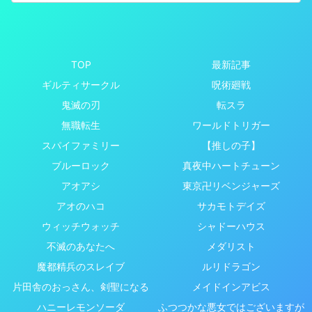
TOP
最新記事
ギルティサークル
呪術廻戦
鬼滅の刃
転スラ
無職転生
ワールドトリガー
スパイファミリー
【推しの子】
ブルーロック
真夜中ハートチューン
アオアシ
東京卍リベンジャーズ
アオのハコ
サカモトデイズ
ウィッチウォッチ
シャドーハウス
不滅のあなたへ
メダリスト
魔都精兵のスレイブ
ルリドラゴン
片田舎のおっさん、剣聖になる
メイドインアビス
ハニーレモンソーダ
ふつつかな悪女ではございますが