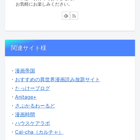
お気軽にお楽しみください。
関連サイト様
・
漫画帝国
・
おすすめの異世界漫画読み放題サイト
・
たっけーブログ
・
Anitage+
・
さぶかるわーるど
・
漫画時間
・
ハウスケアラボ
・
Cal-cha（カルチャ）