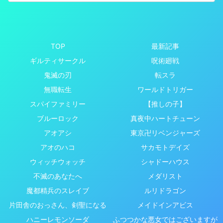
TOP
最新記事
ギルティサークル
呪術廻戦
鬼滅の刃
転スラ
無職転生
ワールドトリガー
スパイファミリー
【推しの子】
ブルーロック
真夜中ハートチューン
アオアシ
東京卍リベンジャーズ
アオのハコ
サカモトデイズ
ウィッチウォッチ
シャドーハウス
不滅のあなたへ
メダリスト
魔都精兵のスレイブ
ルリドラゴン
片田舎のおっさん、剣聖になる
メイドインアビス
ハニーレモンソーダ
ふつつかな悪女ではございますが