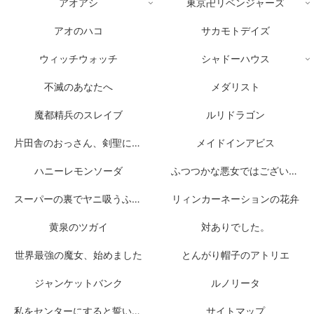
アオアシ
東京卍リベンジャーズ
アオのハコ
サカモトデイズ
ウィッチウォッチ
シャドーハウス
不滅のあなたへ
メダリスト
魔都精兵のスレイブ
ルリドラゴン
片田舎のおっさん、剣聖になる
メイドインアビス
ハニーレモンソーダ
ふつつかな悪女ではございますが
スーパーの裏でヤニ吸うふたり
リィンカーネーションの花弁
黄泉のツガイ
対ありでした。
世界最強の魔女、始めました
とんがり帽子のアトリエ
ジャンケットバンク
ルノリータ
私をセンターにすると誓いますか？
サイトマップ