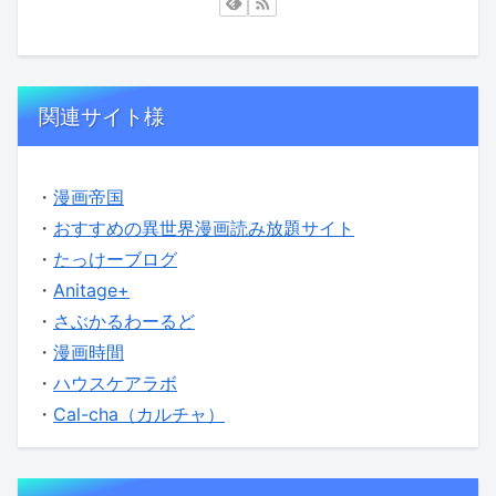
関連サイト様
・
漫画帝国
・
おすすめの異世界漫画読み放題サイト
・
たっけーブログ
・
Anitage+
・
さぶかるわーるど
・
漫画時間
・
ハウスケアラボ
・
Cal-cha（カルチャ）