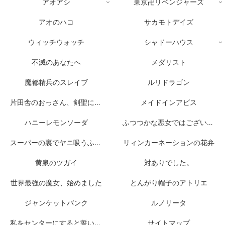
アオアシ
東京卍リベンジャーズ
アオのハコ
サカモトデイズ
ウィッチウォッチ
シャドーハウス
不滅のあなたへ
メダリスト
魔都精兵のスレイブ
ルリドラゴン
片田舎のおっさん、剣聖になる
メイドインアビス
ハニーレモンソーダ
ふつつかな悪女ではございますが
スーパーの裏でヤニ吸うふたり
リィンカーネーションの花弁
黄泉のツガイ
対ありでした。
世界最強の魔女、始めました
とんがり帽子のアトリエ
ジャンケットバンク
ルノリータ
私をセンターにすると誓いますか？
サイトマップ