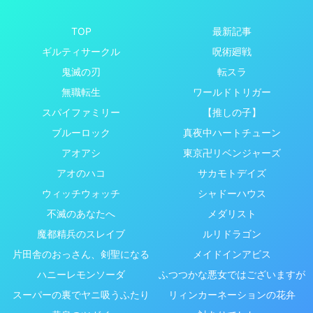
TOP
最新記事
ギルティサークル
呪術廻戦
鬼滅の刃
転スラ
無職転生
ワールドトリガー
スパイファミリー
【推しの子】
ブルーロック
真夜中ハートチューン
アオアシ
東京卍リベンジャーズ
アオのハコ
サカモトデイズ
ウィッチウォッチ
シャドーハウス
不滅のあなたへ
メダリスト
魔都精兵のスレイブ
ルリドラゴン
片田舎のおっさん、剣聖になる
メイドインアビス
ハニーレモンソーダ
ふつつかな悪女ではございますが
スーパーの裏でヤニ吸うふたり
リィンカーネーションの花弁