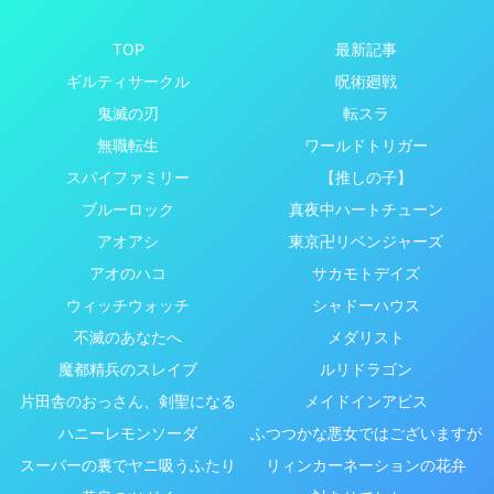
TOP
最新記事
ギルティサークル
呪術廻戦
鬼滅の刃
転スラ
無職転生
ワールドトリガー
スパイファミリー
【推しの子】
ブルーロック
真夜中ハートチューン
アオアシ
東京卍リベンジャーズ
アオのハコ
サカモトデイズ
ウィッチウォッチ
シャドーハウス
不滅のあなたへ
メダリスト
魔都精兵のスレイブ
ルリドラゴン
片田舎のおっさん、剣聖になる
メイドインアビス
ハニーレモンソーダ
ふつつかな悪女ではございますが
スーパーの裏でヤニ吸うふたり
リィンカーネーションの花弁