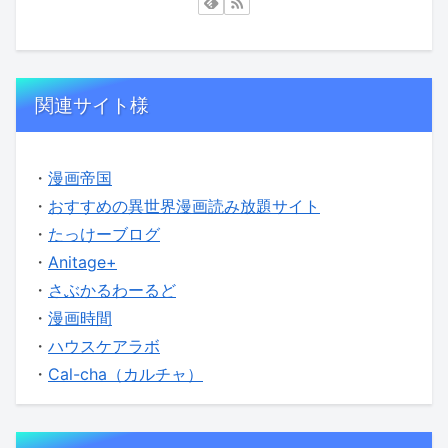
関連サイト様
・
漫画帝国
・
おすすめの異世界漫画読み放題サイト
・
たっけーブログ
・
Anitage+
・
さぶかるわーるど
・
漫画時間
・
ハウスケアラボ
・
Cal-cha（カルチャ）