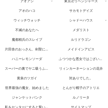
アオアシ
東京卍リベンジャーズ
アオのハコ
サカモトデイズ
ウィッチウォッチ
シャドーハウス
不滅のあなたへ
メダリスト
魔都精兵のスレイブ
ルリドラゴン
片田舎のおっさん、剣聖になる
メイドインアビス
ハニーレモンソーダ
ふつつかな悪女ではございますが
スーパーの裏でヤニ吸うふたり
リィンカーネーションの花弁
黄泉のツガイ
対ありでした。
世界最強の魔女、始めました
とんがり帽子のアトリエ
ジャンケットバンク
ルノリータ
私をセンターにすると誓いますか？
サイトマップ