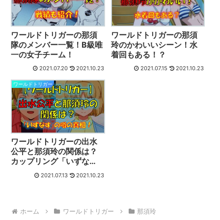
ワールドトリガーの那須
ワールドトリガーの那須
隊のメンバー一覧！B級唯
玲のかわいいシーン！水
一の女子チーム！
着回もある！？
2021.07.20
2021.10.23
2021.07.15
2021.10.23
ワールドトリガー
ワールドトリガーの出水
公平と那須玲の関係は？
カップリング「いずな
す」の噂も解説！
2021.07.13
2021.10.23
ホーム
ワールドトリガー
那須玲