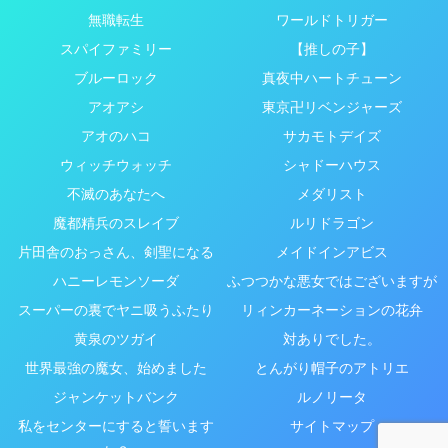
無職転生
ワールドトリガー
スパイファミリー
【推しの子】
ブルーロック
真夜中ハートチューン
アオアシ
東京卍リベンジャーズ
アオのハコ
サカモトデイズ
ウィッチウォッチ
シャドーハウス
不滅のあなたへ
メダリスト
魔都精兵のスレイブ
ルリドラゴン
片田舎のおっさん、剣聖になる
メイドインアビス
ハニーレモンソーダ
ふつつかな悪女ではございますが
スーパーの裏でヤニ吸うふたり
リィンカーネーションの花弁
黄泉のツガイ
対ありでした。
世界最強の魔女、始めました
とんがり帽子のアトリエ
ジャンケットバンク
ルノリータ
私をセンターにすると誓います
サイトマップ