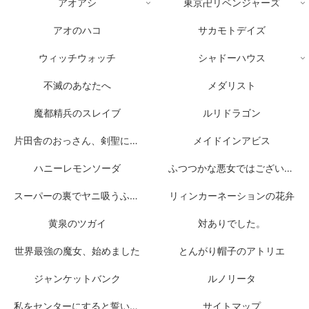
アオアシ
東京卍リベンジャーズ
アオのハコ
サカモトデイズ
ウィッチウォッチ
シャドーハウス
不滅のあなたへ
メダリスト
魔都精兵のスレイブ
ルリドラゴン
片田舎のおっさん、剣聖になる
メイドインアビス
ハニーレモンソーダ
ふつつかな悪女ではございますが
スーパーの裏でヤニ吸うふたり
リィンカーネーションの花弁
黄泉のツガイ
対ありでした。
世界最強の魔女、始めました
とんがり帽子のアトリエ
ジャンケットバンク
ルノリータ
私をセンターにすると誓いますか？
サイトマップ