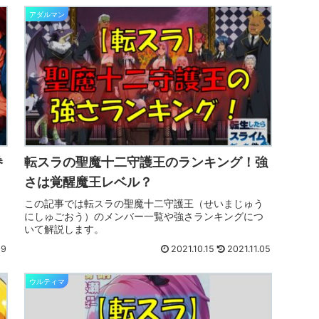
アダルマン
眷
転スラの聖魔十二守護王のランキング！強
さは覚醒魔王レベル？
この記事では転スラの聖魔十二守護王（せいまじゅう
にしゅごおう）のメンバー一覧や強さランキングにつ
いて解説します。
09
2021.10.15
2021.11.05
ウルティマ