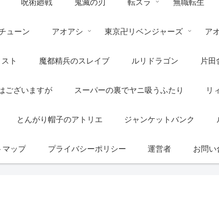
呪術廻戦
鬼滅の刃
転スラ
無職転生
チューン
アオアシ
東京卍リベンジャーズ
ア
リスト
魔都精兵のスレイブ
ルリドラゴン
片田
はございますが
スーパーの裏でヤニ吸うふたり
リ
とんがり帽子のアトリエ
ジャンケットバンク
トマップ
プライバシーポリシー
運営者
お問い