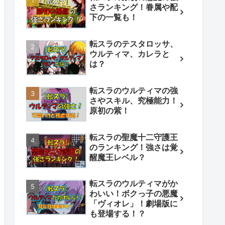
さランキング！眷属や配
下の一覧も！
転スラのテスタロッサ、
ウルティマ、カレラと
は？
転スラのウルティマの強
さやスキル、究極能力！
原初の紫！
転スラの聖魔十二守護王
のランキング！強さは覚
醒魔王レベル？
転スラのウルティマがか
わいい！ボクっ子の悪魔
「ヴィオレ」！劇場版に
も登場する！？