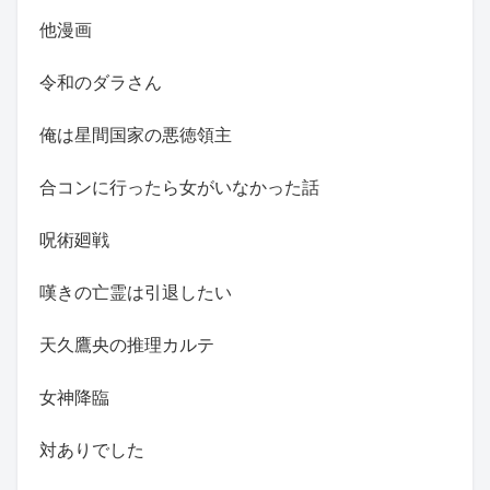
他漫画
令和のダラさん
俺は星間国家の悪徳領主
合コンに行ったら女がいなかった話
呪術廻戦
嘆きの亡霊は引退したい
天久鷹央の推理カルテ
女神降臨
対ありでした