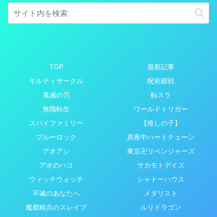
TOP
最新記事
ギルティサークル
呪術廻戦
鬼滅の刃
転スラ
無職転生
ワールドトリガー
スパイファミリー
【推しの子】
ブルーロック
真夜中ハートチューン
アオアシ
東京卍リベンジャーズ
アオのハコ
サカモトデイズ
ウィッチウォッチ
シャドーハウス
不滅のあなたへ
メダリスト
魔都精兵のスレイブ
ルリドラゴン