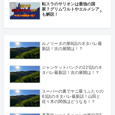
転スラのサリオンは最強の国
家？グリムワルトやエルメシア
も解説！
ルノリータの第8話のネタバレ最
新話！次の展開は！？
ジャンケットバンクの221話のネ
タバレ最新話！次の展開は！？
スーパーの裏でヤニ吸うふたりの
63話のネタバレ最新話！山田と
佐々木の関係はどうなる！？
真夜中ハートチューンの第127話