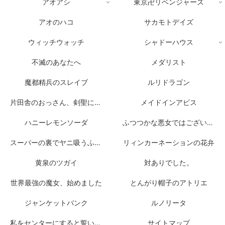
アオアシ
東京卍リベンジャーズ
アオのハコ
サカモトデイズ
ウィッチウォッチ
シャドーハウス
不滅のあなたへ
メダリスト
魔都精兵のスレイブ
ルリドラゴン
片田舎のおっさん、剣聖になる
メイドインアビス
ハニーレモンソーダ
ふつつかな悪女ではございますが
スーパーの裏でヤニ吸うふたり
リィンカーネーションの花弁
黄泉のツガイ
対ありでした。
世界最強の魔女、始めました
とんがり帽子のアトリエ
ジャンケットバンク
ルノリータ
私をセンターにすると誓いますか？
サイトマップ