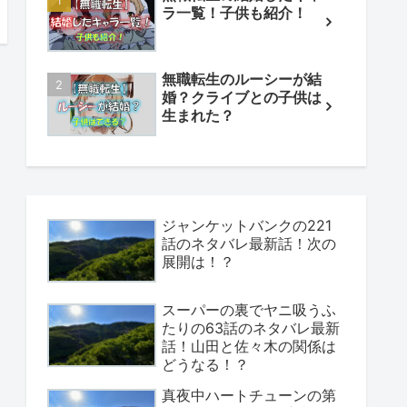
ラ一覧！子供も紹介！
無職転生のルーシーが結
婚？クライブとの子供は
生まれた？
ジャンケットバンクの221
話のネタバレ最新話！次の
展開は！？
スーパーの裏でヤニ吸うふ
たりの63話のネタバレ最新
話！山田と佐々木の関係は
どうなる！？
真夜中ハートチューンの第