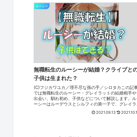
ルーシー
無職転生のルーシーが結婚？クライブと
子供は生まれた？
(C)フジカワユカ／理不尽な孫の手／シロタカこの記
では無職転生のルーシー・グレイラットの結婚相手や
出会い、馴れ初め、子供などについて解説します。ル
ーシーはルーデウスとシルフィの第一子で、グレイラ
ット家の長女です。作中では健気に頑張る姿が描...
2021.09.13
2021.10.