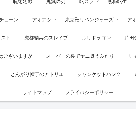
呪術廻戦
鬼滅の刃
転スラ
無職転生
チューン
アオアシ
東京卍リベンジャーズ
ア
リスト
魔都精兵のスレイブ
ルリドラゴン
片田
はございますが
スーパーの裏でヤニ吸うふたり
リ
とんがり帽子のアトリエ
ジャンケットバンク
サイトマップ
プライバシーポリシー