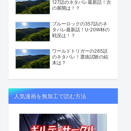
127話のネタバレ最新話！次
の展開は！？
ブルーロックの357話のネ
タバレ最新話！U-20W杯の
戦況は！？
ワールドトリガーの265話
のネタバレ！選抜試験の結
末は？
人気漫画を無加工で読む方法