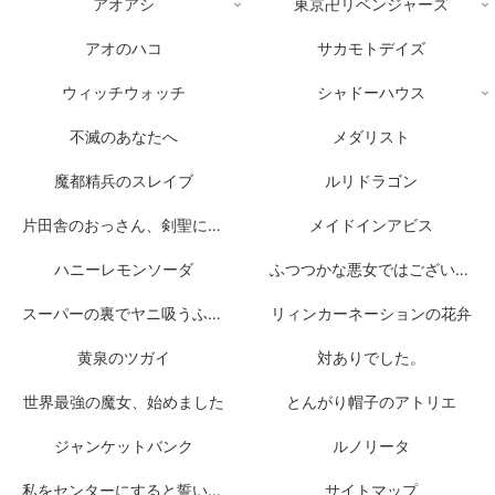
アオアシ
東京卍リベンジャーズ
アオのハコ
サカモトデイズ
ウィッチウォッチ
シャドーハウス
不滅のあなたへ
メダリスト
魔都精兵のスレイブ
ルリドラゴン
片田舎のおっさん、剣聖になる
メイドインアビス
ハニーレモンソーダ
ふつつかな悪女ではございますが
スーパーの裏でヤニ吸うふたり
リィンカーネーションの花弁
黄泉のツガイ
対ありでした。
世界最強の魔女、始めました
とんがり帽子のアトリエ
ジャンケットバンク
ルノリータ
私をセンターにすると誓いますか？
サイトマップ