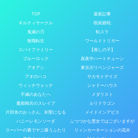
TOP
最新記事
ギルティサークル
呪術廻戦
鬼滅の刃
転スラ
無職転生
ワールドトリガー
スパイファミリー
【推しの子】
ブルーロック
真夜中ハートチューン
アオアシ
東京卍リベンジャーズ
アオのハコ
サカモトデイズ
ウィッチウォッチ
シャドーハウス
不滅のあなたへ
メダリスト
魔都精兵のスレイブ
ルリドラゴン
片田舎のおっさん、剣聖になる
メイドインアビス
ハニーレモンソーダ
ふつつかな悪女ではございますが
スーパーの裏でヤニ吸うふたり
リィンカーネーションの花弁