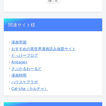
関連サイト様
・
漫画帝国
・
おすすめの異世界漫画読み放題サイト
・
たっけーブログ
・
Anitage+
・
さぶかるわーるど
・
漫画時間
・
ハウスケアラボ
・
Cal-cha（カルチャ）