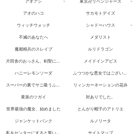
アオアシ
東京卍リベンジャーズ
アオのハコ
サカモトデイズ
ウィッチウォッチ
シャドーハウス
不滅のあなたへ
メダリスト
魔都精兵のスレイブ
ルリドラゴン
片田舎のおっさん、剣聖になる
メイドインアビス
ハニーレモンソーダ
ふつつかな悪女ではございますが
スーパーの裏でヤニ吸うふたり
リィンカーネーションの花弁
黄泉のツガイ
対ありでした。
世界最強の魔女、始めました
とんがり帽子のアトリエ
ジャンケットバンク
ルノリータ
私をセンターにすると誓いますか？
サイトマップ