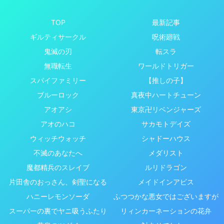
TOP
最新記事
ギルティサークル
呪術廻戦
鬼滅の刃
転スラ
無職転生
ワールドトリガー
スパイファミリー
【推しの子】
ブルーロック
真夜中ハートチューン
アオアシ
東京卍リベンジャーズ
アオのハコ
サカモトデイズ
ウィッチウォッチ
シャドーハウス
不滅のあなたへ
メダリスト
魔都精兵のスレイブ
ルリドラゴン
片田舎のおっさん、剣聖になる
メイドインアビス
ハニーレモンソーダ
ふつつかな悪女ではございますが
スーパーの裏でヤニ吸うふたり
リィンカーネーションの花弁