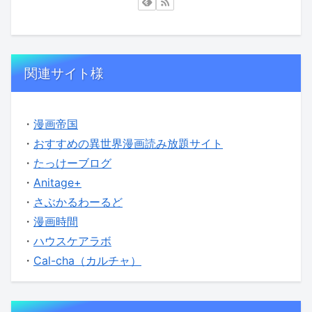
関連サイト様
・
漫画帝国
・
おすすめの異世界漫画読み放題サイト
・
たっけーブログ
・
Anitage+
・
さぶかるわーるど
・
漫画時間
・
ハウスケアラボ
・
Cal-cha（カルチャ）