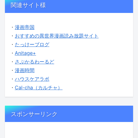
関連サイト様
・
漫画帝国
・
おすすめの異世界漫画読み放題サイト
・
たっけーブログ
・
Anitage+
・
さぶかるわーるど
・
漫画時間
・
ハウスケアラボ
・
Cal-cha（カルチャ）
スポンサーリンク