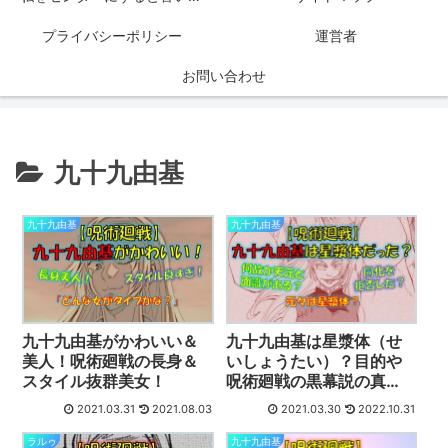
プライバシーポリシー
運営者
お問い合わせ
九十九由基
九十九由基
九十九由基
九十九由基がかわいい＆
九十九由基は星漿体（せ
美人！呪術廻戦の長身＆
いしょうたい）？目的や
スタイル抜群美女！
呪術廻戦の黒幕説の真
相！
2021.03.31
2021.08.03
2021.03.30
2022.10.31
ラルゥ
九十九由基