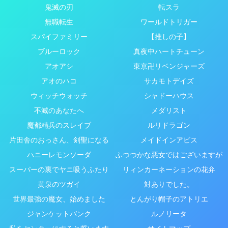
鬼滅の刃
転スラ
無職転生
ワールドトリガー
スパイファミリー
【推しの子】
ブルーロック
真夜中ハートチューン
アオアシ
東京卍リベンジャーズ
アオのハコ
サカモトデイズ
ウィッチウォッチ
シャドーハウス
不滅のあなたへ
メダリスト
魔都精兵のスレイブ
ルリドラゴン
片田舎のおっさん、剣聖になる
メイドインアビス
ハニーレモンソーダ
ふつつかな悪女ではございますが
スーパーの裏でヤニ吸うふたり
リィンカーネーションの花弁
黄泉のツガイ
対ありでした。
世界最強の魔女、始めました
とんがり帽子のアトリエ
ジャンケットバンク
ルノリータ