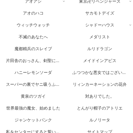
アオアシ
東京卍リベンジャーズ
アオのハコ
サカモトデイズ
ウィッチウォッチ
シャドーハウス
不滅のあなたへ
メダリスト
魔都精兵のスレイブ
ルリドラゴン
片田舎のおっさん、剣聖になる
メイドインアビス
ハニーレモンソーダ
ふつつかな悪女ではございますが
スーパーの裏でヤニ吸うふたり
リィンカーネーションの花弁
黄泉のツガイ
対ありでした。
世界最強の魔女、始めました
とんがり帽子のアトリエ
ジャンケットバンク
ルノリータ
私をセンターにすると誓いますか？
サイトマップ