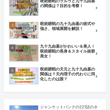
呪術廻戦のラルゥと九十九由基
の関係は？目的を考察！
呪術廻戦の九十九由基の術式や
強さ、領域展開を解説！
九十九由基がかわいい＆美人！
呪術廻戦の長身＆スタイル抜群
美女！
呪術廻戦の天元と九十九由基の
関係は？天内理子の代わりに同
化したのは誰？
ジャンケットバンクの221話のネ