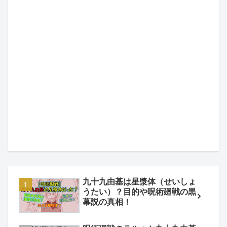
九十九由基は星漿体（せいしょ
うたい）？目的や呪術廻戦の黒
幕説の真相！