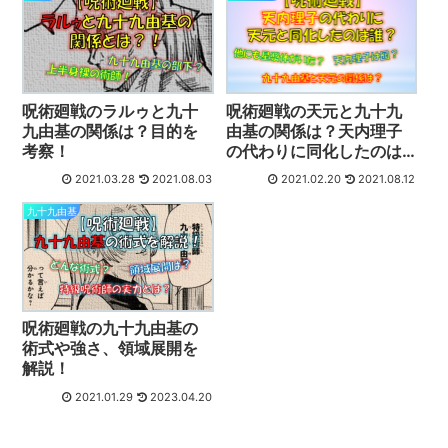
呪術廻戦のラルゥと九十
呪術廻戦の天元と九十九
九由基の関係は？目的を
由基の関係は？天内理子
考察！
の代わりに同化したのは
誰？
2021.03.28
2021.08.03
2021.02.20
2021.08.12
九十九由基
呪術廻戦の九十九由基の
術式や強さ、領域展開を
解説！
2021.01.29
2023.04.20