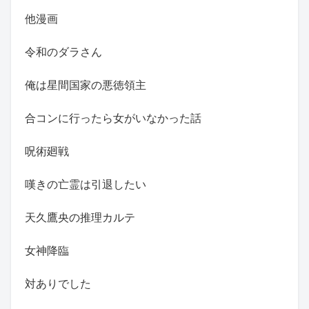
他漫画
令和のダラさん
俺は星間国家の悪徳領主
合コンに行ったら女がいなかった話
呪術廻戦
嘆きの亡霊は引退したい
天久鷹央の推理カルテ
女神降臨
対ありでした