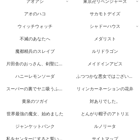
アオアシ
東京卍リベンジャーズ
アオのハコ
サカモトデイズ
ウィッチウォッチ
シャドーハウス
不滅のあなたへ
メダリスト
魔都精兵のスレイブ
ルリドラゴン
片田舎のおっさん、剣聖になる
メイドインアビス
ハニーレモンソーダ
ふつつかな悪女ではございますが
スーパーの裏でヤニ吸うふたり
リィンカーネーションの花弁
黄泉のツガイ
対ありでした。
世界最強の魔女、始めました
とんがり帽子のアトリエ
ジャンケットバンク
ルノリータ
私をセンターにすると誓いますか？
サイトマップ