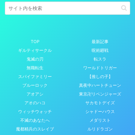
TOP
最新記事
ギルティサークル
呪術廻戦
鬼滅の刃
転スラ
無職転生
ワールドトリガー
スパイファミリー
【推しの子】
ブルーロック
真夜中ハートチューン
アオアシ
東京卍リベンジャーズ
アオのハコ
サカモトデイズ
ウィッチウォッチ
シャドーハウス
不滅のあなたへ
メダリスト
魔都精兵のスレイブ
ルリドラゴン