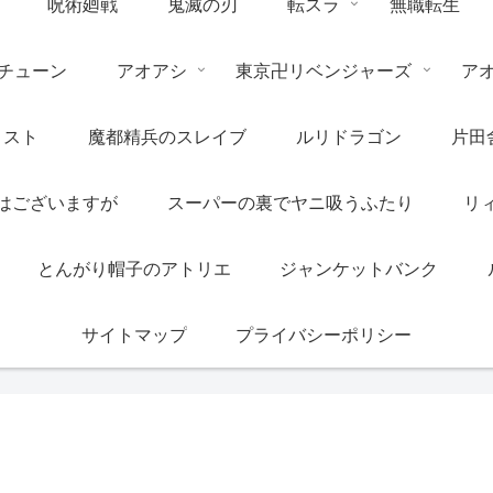
呪術廻戦
鬼滅の刃
転スラ
無職転生
チューン
アオアシ
東京卍リベンジャーズ
ア
リスト
魔都精兵のスレイブ
ルリドラゴン
片田
はございますが
スーパーの裏でヤニ吸うふたり
リ
とんがり帽子のアトリエ
ジャンケットバンク
サイトマップ
プライバシーポリシー