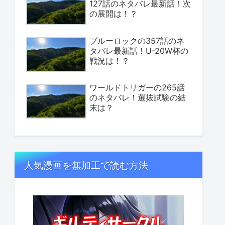
127話のネタバレ最新話！次
の展開は！？
ブルーロックの357話のネ
タバレ最新話！U-20W杯の
戦況は！？
ワールドトリガーの265話
のネタバレ！選抜試験の結
末は？
人気漫画を無加工で読む方法