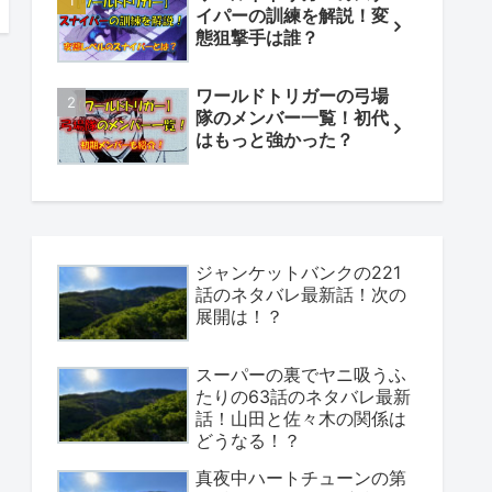
イパーの訓練を解説！変
態狙撃手は誰？
ワールドトリガーの弓場
隊のメンバー一覧！初代
はもっと強かった？
ジャンケットバンクの221
話のネタバレ最新話！次の
展開は！？
スーパーの裏でヤニ吸うふ
たりの63話のネタバレ最新
話！山田と佐々木の関係は
どうなる！？
真夜中ハートチューンの第