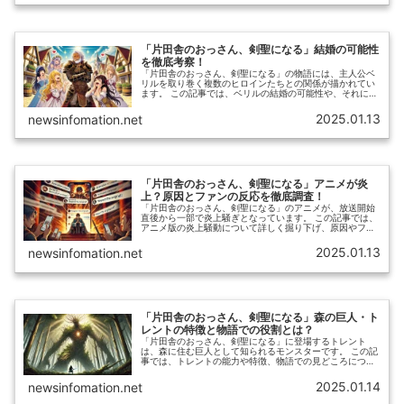
「片田舎のおっさん、剣聖になる」結婚の可能性
を徹底考察！
「片田舎のおっさん、剣聖になる」の物語には、主人公ベ
リルを取り巻く複数のヒロインたちとの関係が描かれてい
ます。 この記事では、ベリルの結婚の可能性や、それに関
連するキャラクターたちとの関係性について詳しく考察し
ます。
2025.01.13
newsinfomation.net
「片田舎のおっさん、剣聖になる」アニメが炎
上？原因とファンの反応を徹底調査！
「片田舎のおっさん、剣聖になる」のアニメが、放送開始
直後から一部で炎上騒ぎとなっています。 この記事では、
アニメ版の炎上騒動について詳しく掘り下げ、原因やファ
ンの反応をまとめました。
2025.01.13
newsinfomation.net
「片田舎のおっさん、剣聖になる」森の巨人・ト
レントの特徴と物語での役割とは？
「片田舎のおっさん、剣聖になる」に登場するトレント
は、森に住む巨人として知られるモンスターです。 この記
事では、トレントの能力や特徴、物語での見どころについ
て徹底解説します。
2025.01.14
newsinfomation.net