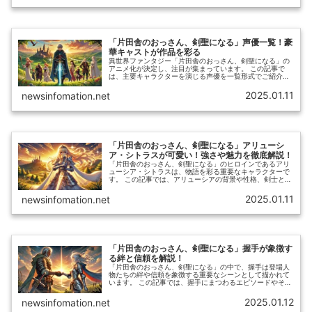
「片田舎のおっさん、剣聖になる」声優一覧！豪
華キャストが作品を彩る
異世界ファンタジー「片田舎のおっさん、剣聖になる」の
アニメ化が決定し、注目が集まっています。 この記事で
は、主要キャラクターを演じる声優を一覧形式でご紹介
し、キャスト陣のプロフィールや魅力に迫ります。
2025.01.11
newsinfomation.net
「片田舎のおっさん、剣聖になる」アリューシ
ア・シトラスが可愛い！強さや魅力を徹底解説！
「片田舎のおっさん、剣聖になる」のヒロインであるアリ
ューシア・シトラスは、物語を彩る重要なキャラクターで
す。 この記事では、アリューシアの背景や性格、剣士とし
ての強さ、物語での役割について詳しく解説します。
2025.01.11
newsinfomation.net
「片田舎のおっさん、剣聖になる」握手が象徴す
る絆と信頼を解説！
「片田舎のおっさん、剣聖になる」の中で、握手は登場人
物たちの絆や信頼を象徴する重要なシーンとして描かれて
います。 この記事では、握手にまつわるエピソードやそれ
が物語全体に与える影響について詳しく解説します。
2025.01.12
newsinfomation.net