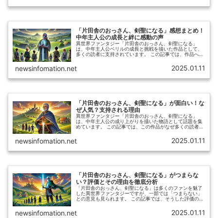
「片田舎のおっさん、剣聖になる」感想まとめ！
中年主人公の成長と絆に感動の声
異世界ファンタジー「片田舎のおっさん、剣聖になる」
は、中年主人公ベリルの成長と挑戦を描いた作品として、
多くの読者に支持されています。 この記事では、作品への
感想をまとめるとともに、その魅力を振り返ります。
2025.01.11
newsinfomation.net
「片田舎のおっさん、剣聖になる」が面白い！な
ぜ人気？支持される理由
異世界ファンタジー「片田舎のおっさん、剣聖になる」
は、中年主人公の成り上がりを描いた物語として話題を集
めています。 この記事では、この作品がなぜ多くの読者に
支持されているのか、その理由を深掘りしていきます。
2025.01.11
newsinfomation.net
「片田舎のおっさん、剣聖になる」がつまらな
い？評価とその理由を徹底分析
「片田舎のおっさん、剣聖になる」は多くのファンを魅了
した異世界ファンタジーですが、一部では「つまらない」
との意見も見られます。 この記事では、そうした評価の背
景を分析し、読者の感想や作品の魅力を改めて整理しま
す。 作品の評価を深く掘り下げることで、その真の魅力を
2025.01.11
newsinfomation.net
再確認してみましょう。