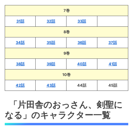
7巻
31話
32話
33話
8巻
34話
35話
36話
37話
9巻
38話
39話
40話
41話
10巻
42話
43話
44話
45話
「片田舎のおっさん、剣聖に
なる」のキャラクター一覧