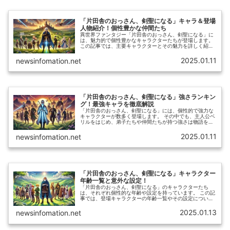
「片田舎のおっさん、剣聖になる」キャラ＆登場
人物紹介！個性豊かな仲間たち
異世界ファンタジー「片田舎のおっさん、剣聖になる」に
は、魅力的で個性豊かなキャラクターたちが登場します。
この記事では、主要キャラクターとその魅力を詳しく紹介
します。
2025.01.11
newsinfomation.net
「片田舎のおっさん、剣聖になる」強さランキン
グ！最強キャラを徹底解説
「片田舎のおっさん、剣聖になる」には、個性的で強力な
キャラクターが数多く登場します。 その中でも、主人公ベ
リルをはじめ、弟子たちや仲間たちが持つ強さは物語を彩
る重要な要素です。 この記事では、キャラクターの強さを
ランキング形式で紹介し、それぞれの特徴や魅力を徹底解
2025.01.11
newsinfomation.net
説します。
「片田舎のおっさん、剣聖になる」キャラクター
年齢一覧と意外な設定！
「片田舎のおっさん、剣聖になる」のキャラクターたち
は、それぞれ個性的な年齢や設定を持っています。 この記
事では、登場キャラクターの年齢一覧やその設定について
詳しくご紹介します。
2025.01.13
newsinfomation.net