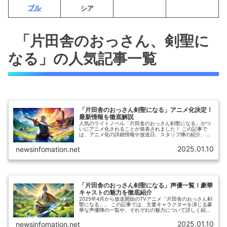
ブル
シア
「片田舎のおっさん、剣聖に
なる」の人気記事一覧
「片田舎のおっさん剣聖になる」アニメ化決定！
最新情報を徹底解説
人気のライトノベル「片田舎のおっさん剣聖になる」がつ
いにアニメ化されることが発表されました！ この記事で
は、アニメ化の詳細情報や放送日、スタッフ陣の紹介、そ
して原作との比較ポイントについて徹底解説します。
2025.01.10
newsinfomation.net
「片田舎のおっさん剣聖になる」声優一覧！豪華
キャストの魅力を徹底紹介
2025年4月から放送開始のTVアニメ「片田舎のおっさん剣
聖になる」。 この記事では、主要キャラクターを演じる豪
華な声優陣の一覧や、それぞれの魅力について詳しく紹介
します。
2025.01.10
newsinfomation.net