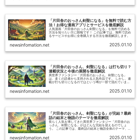
「片田舎のおっさん剣聖になる」を無料で読む方
法！お得な漫画アプリとサービスを徹底解説
人気漫画「片田舎のおっさん剣聖になる」を無料で読める
方法を知りたい方に朗報です！ この記事では、無料で読め
るサービスやお得に全巻購入する方法を徹底解説します。
2025.01.10
newsinfomation.net
「片田舎のおっさん、剣聖になる」は打ち切り？
連載状況と今後の展開を徹底解説
異世界ファンタジー「片田舎のおっさん、剣聖になる」
は、多くの読者から支持される人気作品です。 しかし、連
載が打ち切りになるのではという噂が一部で流れていま
す。 この記事では、連載状況や完結の可能性、最新刊情報
を詳しく解説し、噂の真相に迫ります。
2025.01.10
newsinfomation.net
「片田舎のおっさん、剣聖になる」が完結？最終
話の結末と物語のテーマを徹底解説
長らく人気を博してきた異世界ファンタジー「片田舎のお
っさん、剣聖になる」がはどんな完結を迎えるのでしょ
う。 この記事では、最終話の結末と物語全体のテーマ、そ
して物語が読者に伝えたかったメッセージを深掘りしま
す。
2025.01.10
newsinfomation.net