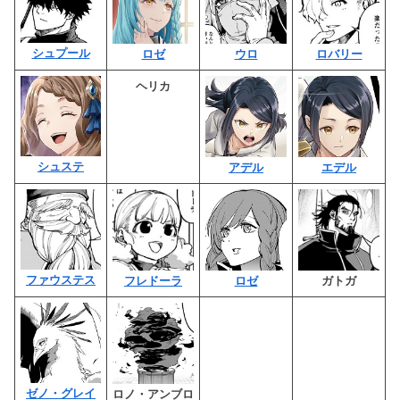
シュプール
ロゼ
ウロ
ロバリー
ヘリカ
シュステ
アデル
エデル
ファウステス
フレドーラ
ロゼ
ガトガ
ゼノ・グレイ
ロノ・アンブロ