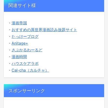
関連サイト様
・
漫画帝国
・
おすすめの異世界漫画読み放題サイト
・
たっけーブログ
・
Anitage+
・
さぶかるわーるど
・
漫画時間
・
ハウスケアラボ
・
Cal-cha（カルチャ）
スポンサーリンク