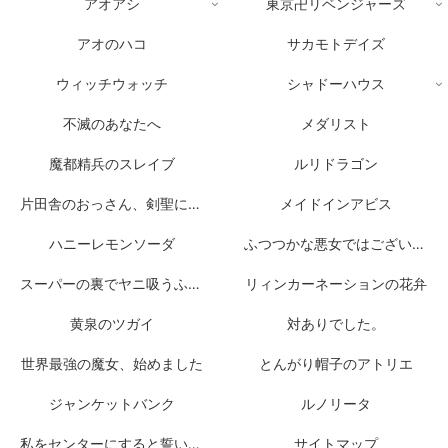
アオアシ
東京卍リベンジャーズ
アオのハコ
サカモトデイズ
ウィッチウォッチ
シャドーハウス
不滅のあなたへ
メダリスト
魔都精兵のスレイブ
ルリドラゴン
片田舎のおっさん、剣聖になる
メイドインアビス
ハニーレモンソーダ
ふつつかな悪女ではございますが
スーパーの裏でヤニ吸うふたり
リィンカーネーションの花弁
黄泉のツガイ
対ありでした。
世界最強の魔女、始めました
とんがり帽子のアトリエ
ジャンケットバンク
ルノリータ
私をセンターにすると誓いますか？
サイトマップ