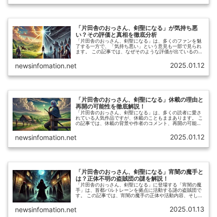
「片田舎のおっさん、剣聖になる」が気持ち悪
い？その評価と真相を徹底分析
「片田舎のおっさん、剣聖になる」は、多くのファンを魅
了する一方で、「気持ち悪い」という意見も一部で見られ
ます。 この記事では、なぜそのような評価が出ているの
か、その理由を徹底的に掘り下げ、同時に作品の魅力や真
相についても解説します。 否定的な意見の背景を理解しな
2025.01.12
newsinfomation.net
がら、作品の本質に迫ります。
「片田舎のおっさん、剣聖になる」休載の理由と
再開の可能性を徹底解説！
「片田舎のおっさん、剣聖になる」は、多くの読者に愛さ
れている人気作品ですが、休載のこともままあります。 こ
の記事では、休載の背景や作者のコメント、再開の可能性
について詳しく解説していきます。
2025.01.12
newsinfomation.net
「片田舎のおっさん、剣聖になる」宵闇の魔手と
は？正体不明の盗賊団の謎を解説！
「片田舎のおっさん、剣聖になる」に登場する「宵闇の魔
手」は、首都バルトレーンを拠点に活動する謎の盗賊団で
す。 この記事では、宵闇の魔手の正体や活動内容、そして
物語に与える影響について詳しく掘り下げていきます。
2025.01.13
newsinfomation.net