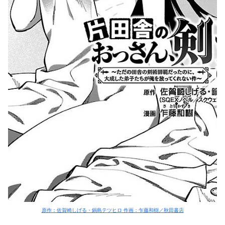
原作：佐賀崎しげる・鍋島テツヒロ 作画：乍藤和樹／秋田書店