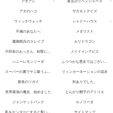
アオアシ
東京卍リベンジャーズ
アオのハコ
サカモトデイズ
ウィッチウォッチ
シャドーハウス
不滅のあなたへ
メダリスト
魔都精兵のスレイブ
ルリドラゴン
片田舎のおっさん、剣聖になる
メイドインアビス
ハニーレモンソーダ
ふつつかな悪女ではございますが
スーパーの裏でヤニ吸うふたり
リィンカーネーションの花弁
黄泉のツガイ
対ありでした。
世界最強の魔女、始めました
とんがり帽子のアトリエ
ジャンケットバンク
ルノリータ
私をセンターにすると誓いますか？
サイトマップ