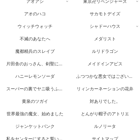
アオアシ
東京卍リベンジャーズ
アオのハコ
サカモトデイズ
ウィッチウォッチ
シャドーハウス
不滅のあなたへ
メダリスト
魔都精兵のスレイブ
ルリドラゴン
片田舎のおっさん、剣聖になる
メイドインアビス
ハニーレモンソーダ
ふつつかな悪女ではございますが
スーパーの裏でヤニ吸うふたり
リィンカーネーションの花弁
黄泉のツガイ
対ありでした。
世界最強の魔女、始めました
とんがり帽子のアトリエ
ジャンケットバンク
ルノリータ
私をセンターにすると誓いますか？
サイトマップ