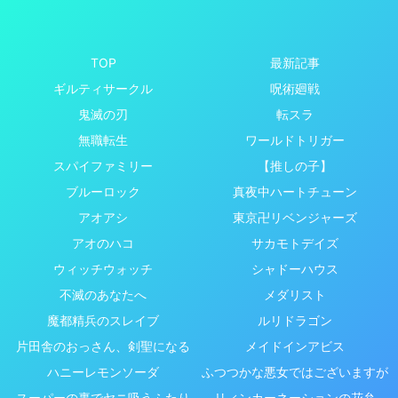
TOP
最新記事
ギルティサークル
呪術廻戦
鬼滅の刃
転スラ
無職転生
ワールドトリガー
スパイファミリー
【推しの子】
ブルーロック
真夜中ハートチューン
アオアシ
東京卍リベンジャーズ
アオのハコ
サカモトデイズ
ウィッチウォッチ
シャドーハウス
不滅のあなたへ
メダリスト
魔都精兵のスレイブ
ルリドラゴン
片田舎のおっさん、剣聖になる
メイドインアビス
ハニーレモンソーダ
ふつつかな悪女ではございますが
スーパーの裏でヤニ吸うふたり
リィンカーネーションの花弁