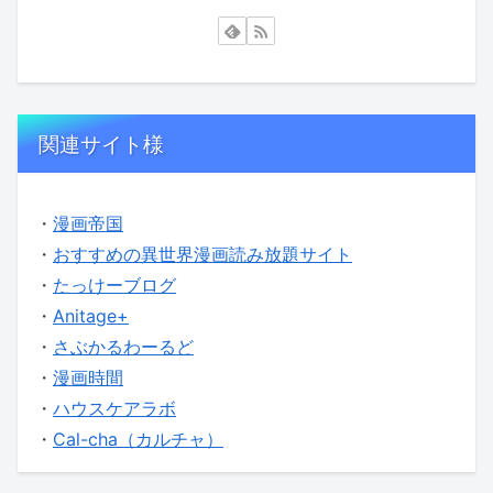
関連サイト様
・
漫画帝国
・
おすすめの異世界漫画読み放題サイト
・
たっけーブログ
・
Anitage+
・
さぶかるわーるど
・
漫画時間
・
ハウスケアラボ
・
Cal-cha（カルチャ）