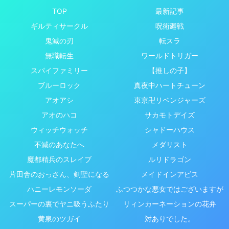
TOP
最新記事
ギルティサークル
呪術廻戦
鬼滅の刃
転スラ
無職転生
ワールドトリガー
スパイファミリー
【推しの子】
ブルーロック
真夜中ハートチューン
アオアシ
東京卍リベンジャーズ
アオのハコ
サカモトデイズ
ウィッチウォッチ
シャドーハウス
不滅のあなたへ
メダリスト
魔都精兵のスレイブ
ルリドラゴン
片田舎のおっさん、剣聖になる
メイドインアビス
ハニーレモンソーダ
ふつつかな悪女ではございますが
スーパーの裏でヤニ吸うふたり
リィンカーネーションの花弁
黄泉のツガイ
対ありでした。