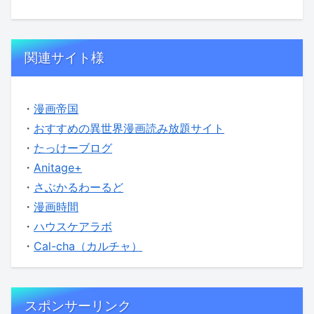
関連サイト様
・
漫画帝国
・
おすすめの異世界漫画読み放題サイト
・
たっけーブログ
・
Anitage+
・
さぶかるわーるど
・
漫画時間
・
ハウスケアラボ
・
Cal-cha（カルチャ）
スポンサーリンク