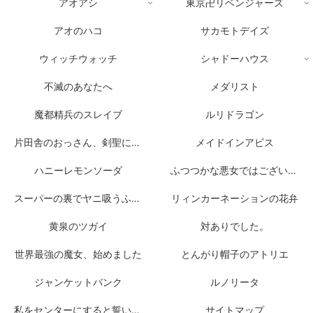
アオアシ
東京卍リベンジャーズ
アオのハコ
サカモトデイズ
ウィッチウォッチ
シャドーハウス
不滅のあなたへ
メダリスト
魔都精兵のスレイブ
ルリドラゴン
片田舎のおっさん、剣聖になる
メイドインアビス
ハニーレモンソーダ
ふつつかな悪女ではございますが
スーパーの裏でヤニ吸うふたり
リィンカーネーションの花弁
黄泉のツガイ
対ありでした。
世界最強の魔女、始めました
とんがり帽子のアトリエ
ジャンケットバンク
ルノリータ
私をセンターにすると誓いますか？
サイトマップ