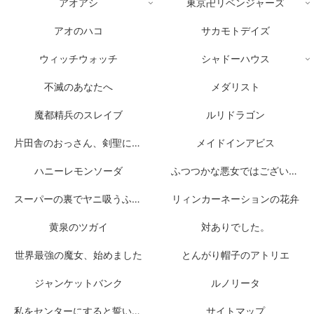
アオアシ
東京卍リベンジャーズ
アオのハコ
サカモトデイズ
ウィッチウォッチ
シャドーハウス
不滅のあなたへ
メダリスト
魔都精兵のスレイブ
ルリドラゴン
片田舎のおっさん、剣聖になる
メイドインアビス
ハニーレモンソーダ
ふつつかな悪女ではございますが
スーパーの裏でヤニ吸うふたり
リィンカーネーションの花弁
黄泉のツガイ
対ありでした。
世界最強の魔女、始めました
とんがり帽子のアトリエ
ジャンケットバンク
ルノリータ
私をセンターにすると誓いますか？
サイトマップ