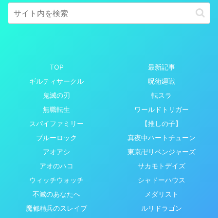
TOP
最新記事
ギルティサークル
呪術廻戦
鬼滅の刃
転スラ
無職転生
ワールドトリガー
スパイファミリー
【推しの子】
ブルーロック
真夜中ハートチューン
アオアシ
東京卍リベンジャーズ
アオのハコ
サカモトデイズ
ウィッチウォッチ
シャドーハウス
不滅のあなたへ
メダリスト
魔都精兵のスレイブ
ルリドラゴン