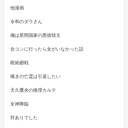
他漫画
令和のダラさん
俺は星間国家の悪徳領主
合コンに行ったら女がいなかった話
呪術廻戦
嘆きの亡霊は引退したい
天久鷹央の推理カルテ
女神降臨
対ありでした