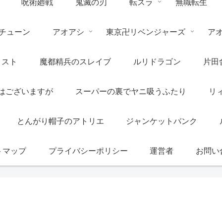
呪術廻戦
鬼滅の刃
転スラ
無職転生
チューン
アオアシ
東京卍リベンジャーズ
ア
リスト
魔都精兵のスレイブ
ルリドラゴン
片田
はございますが
スーパーの裏でヤニ吸うふたり
リ
とんがり帽子のアトリエ
ジャンケットバンク
トマップ
プライバシーポリシー
運営者
お問い