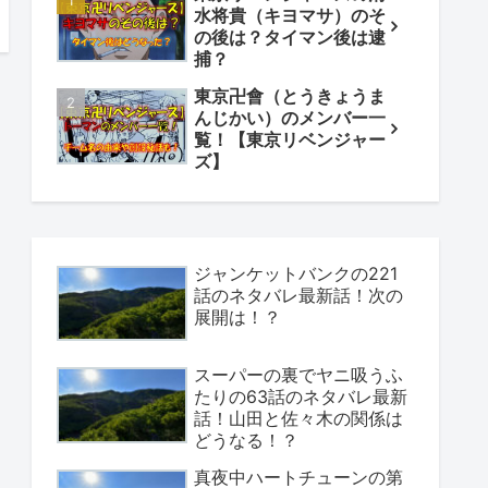
水将貴（キヨマサ）のそ
の後は？タイマン後は逮
捕？
東京卍會（とうきょうま
んじかい）のメンバー一
覧！【東京リベンジャー
ズ】
ジャンケットバンクの221
話のネタバレ最新話！次の
展開は！？
スーパーの裏でヤニ吸うふ
たりの63話のネタバレ最新
話！山田と佐々木の関係は
どうなる！？
真夜中ハートチューンの第