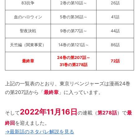
東京リベンジャーズの最終回のネタバレ：
83抗争
2巻の第10話～
26話
ドラケンとエマが結婚？
血のハロウィン
5巻の第36話～
41話
東京リベンジャーズのアニメ第1期の最終回の意
聖夜決戦
9巻の第77話～
44話
味がわからない？完結の仕方の伏線！
天竺編（関東事変）
14巻の第121話～
86話
東京リベンジャーズのアニメ第2期の最終回の
意味がわからない？完結の仕方の伏線！
24巻の第207話～
最終章
72話
31巻の第278話
「東京リベンジャーズの完結＆最終回をネタバ
レ解説！ラストに感動！」まとめ
上記の一覧表のとおり、東京リベンジャーズは漫画24巻
の第207話から「
最終章
」に入っています。
2022年11月16日
そして
の連載（
第278話
）で
最
終回
を迎えました。
→最新話のネタバレ解説を見る