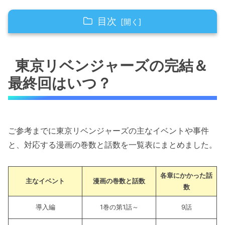
目次
東京リベンジャーズの完結＆最終回はいつ？
東京リベンジャーズの完結＆
東京リベンジャーズは何巻で完結？最終回の巻
最終回はいつ？
数は？
東京リベンジャーズのアニメの完結＆最終回は
いつ？過去のデータから時期を予想！
ご参考までに東京リベンジャーズの主なイベントや事件
東京リベンジャーズが打ち切り！？「関東事変
と、対応する漫画の巻数と話数を一覧表にまとめました。
後が最終回＆完結」の噂の真相！
東京リベンジャーズの最終回はどんな結末？完
各章に
かかった話
主なイベント
漫画の巻数と話数
結までの展開をネタバレ！
数
東京リベンジャーズの最終回のネタバレ：
導入編
1巻の第1話～
9話
タケミチとヒナが結婚