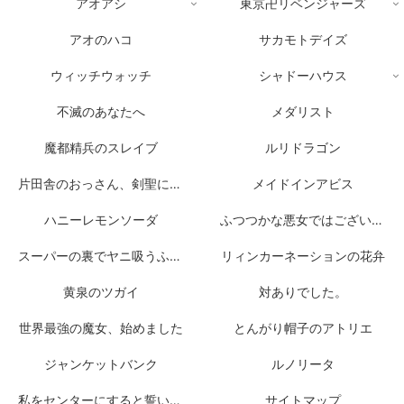
アオアシ
東京卍リベンジャーズ
アオのハコ
サカモトデイズ
ウィッチウォッチ
シャドーハウス
不滅のあなたへ
メダリスト
魔都精兵のスレイブ
ルリドラゴン
片田舎のおっさん、剣聖になる
メイドインアビス
ハニーレモンソーダ
ふつつかな悪女ではございますが
スーパーの裏でヤニ吸うふたり
リィンカーネーションの花弁
黄泉のツガイ
対ありでした。
世界最強の魔女、始めました
とんがり帽子のアトリエ
ジャンケットバンク
ルノリータ
私をセンターにすると誓いますか？
サイトマップ