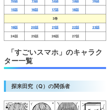
10話
11話
12話
13話
14話
15話
16話
17話
18話
3巻
19話
20話
21話
22話
23話
24話
25話
26話
27話
「すごいスマホ」のキャラク
ター一覧
探来田究（Q）の関係者