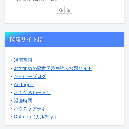
関連サイト様
・
漫画帝国
・
おすすめの異世界漫画読み放題サイト
・
たっけーブログ
・
Anitage+
・
さぶかるわーるど
・
漫画時間
・
ハウスケアラボ
・
Cal-cha（カルチャ）