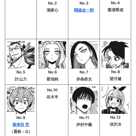
No.4
No.2
No.3
藻浦乗成
清家心
関函全一郎
No.8
No.5
No.6
No.7
望月健
計山力
冊池純
赤条鉄女
No.10
谷木半
No.12
No.9
No.11
淡沢冷
探来田 究
伊村中義
（通称：Q）