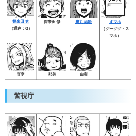
探来田 究
探来田 修
農丸 結歌
すマホ
（通称：Q）
（グーググ・ス
マホ）
杏奈
那美
由実
警視庁