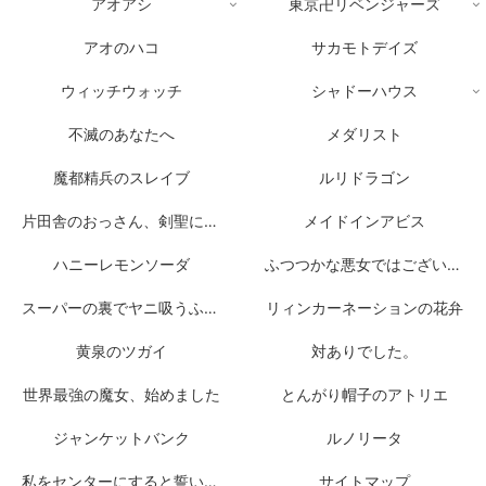
アオアシ
東京卍リベンジャーズ
アオのハコ
サカモトデイズ
ウィッチウォッチ
シャドーハウス
不滅のあなたへ
メダリスト
魔都精兵のスレイブ
ルリドラゴン
片田舎のおっさん、剣聖になる
メイドインアビス
ハニーレモンソーダ
ふつつかな悪女ではございますが
スーパーの裏でヤニ吸うふたり
リィンカーネーションの花弁
黄泉のツガイ
対ありでした。
世界最強の魔女、始めました
とんがり帽子のアトリエ
ジャンケットバンク
ルノリータ
私をセンターにすると誓いますか？
サイトマップ