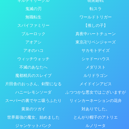
ギルティサークル
呪術廻戦
鬼滅の刃
転スラ
無職転生
ワールドトリガー
スパイファミリー
【推しの子】
ブルーロック
真夜中ハートチューン
アオアシ
東京卍リベンジャーズ
アオのハコ
サカモトデイズ
ウィッチウォッチ
シャドーハウス
不滅のあなたへ
メダリスト
魔都精兵のスレイブ
ルリドラゴン
片田舎のおっさん、剣聖になる
メイドインアビス
ハニーレモンソーダ
ふつつかな悪女ではございますが
スーパーの裏でヤニ吸うふたり
リィンカーネーションの花弁
黄泉のツガイ
対ありでした。
世界最強の魔女、始めました
とんがり帽子のアトリエ
ジャンケットバンク
ルノリータ