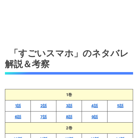
「すごいスマホ」のネタバレ
解説＆考察
1巻
1話
2話
3話
4話
5話
6話
7話
8話
9話
2巻