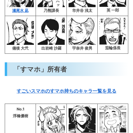
英 一郎
瀬尾水 凪
乃熊課長
市井谷 浅太
茄輪係長
備後 大弐
出岩崎 沙羅
宇奈井 俊男
「すマホ」所有者
すごいスマホのすマホ持ちのキャラ一覧を見る
No.1
浮橋優樹