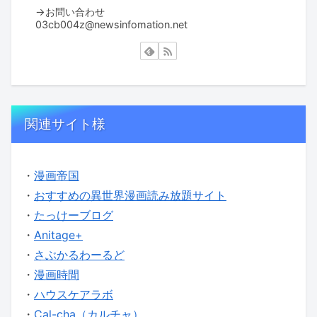
→お問い合わせ
03cb004z@newsinfomation.net
関連サイト様
・
漫画帝国
・
おすすめの異世界漫画読み放題サイト
・
たっけーブログ
・
Anitage+
・
さぶかるわーるど
・
漫画時間
・
ハウスケアラボ
・
Cal-cha（カルチャ）