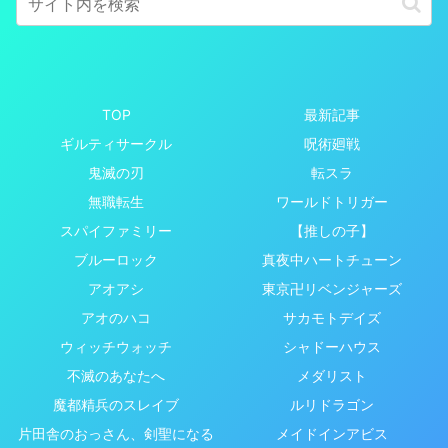
TOP
最新記事
ギルティサークル
呪術廻戦
鬼滅の刃
転スラ
無職転生
ワールドトリガー
スパイファミリー
【推しの子】
ブルーロック
真夜中ハートチューン
アオアシ
東京卍リベンジャーズ
アオのハコ
サカモトデイズ
ウィッチウォッチ
シャドーハウス
不滅のあなたへ
メダリスト
魔都精兵のスレイブ
ルリドラゴン
片田舎のおっさん、剣聖になる
メイドインアビス