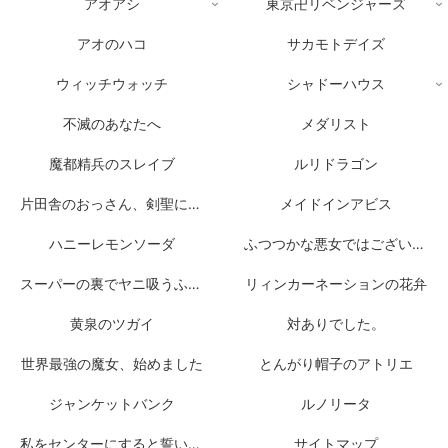
アオアシ
東京卍リベンジャーズ
アオのハコ
サカモトデイズ
ウィッチウォッチ
シャドーハウス
不滅のあなたへ
メダリスト
魔都精兵のスレイブ
ルリドラゴン
片田舎のおっさん、剣聖になる
メイドインアビス
ハニーレモンソーダ
ふつつかな悪女ではございますが
スーパーの裏でヤニ吸うふたり
リィンカーネーションの花弁
黄泉のツガイ
対ありでした。
世界最強の魔女、始めました
とんがり帽子のアトリエ
ジャンケットバンク
ルノリータ
私をセンターにすると誓いますか？
サイトマップ