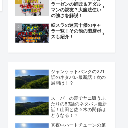
ラーゼンの師匠＆アダル
マンの親友？大魔法使い
の強さを解説！
転スラの迷宮十傑のキャ
ラ一覧！その他の階層ボ
スも紹介！
ジャンケットバンクの221
話のネタバレ最新話！次の
展開は！？
スーパーの裏でヤニ吸うふ
たりの63話のネタバレ最新
話！山田と佐々木の関係は
どうなる！？
真夜中ハートチューンの第