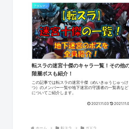
アダルマン
転スラの迷宮十傑のキャラ一覧！その他
階層ボスも紹介！
この記事では転スラの迷宮十傑（めいきゅうじゅっけ
つ）のメンバー一覧や地下迷宮の守護者の一覧表など
についてご紹介します。
2021.11.03
2021.11.
ホーム
転スラ
ガドラ