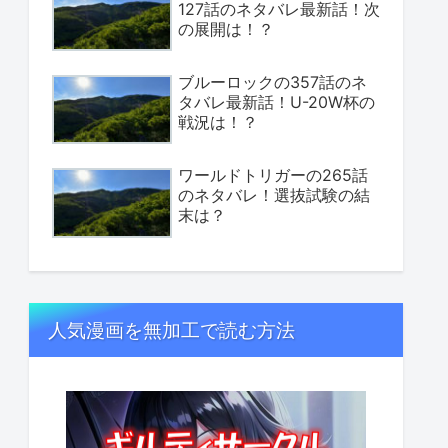
127話のネタバレ最新話！次
の展開は！？
ブルーロックの357話のネ
タバレ最新話！U-20W杯の
戦況は！？
ワールドトリガーの265話
のネタバレ！選抜試験の結
末は？
人気漫画を無加工で読む方法