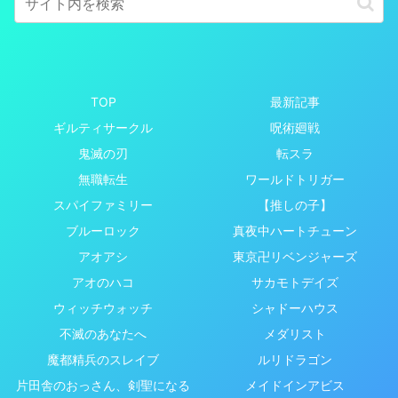
TOP
最新記事
ギルティサークル
呪術廻戦
鬼滅の刃
転スラ
無職転生
ワールドトリガー
スパイファミリー
【推しの子】
ブルーロック
真夜中ハートチューン
アオアシ
東京卍リベンジャーズ
アオのハコ
サカモトデイズ
ウィッチウォッチ
シャドーハウス
不滅のあなたへ
メダリスト
魔都精兵のスレイブ
ルリドラゴン
片田舎のおっさん、剣聖になる
メイドインアビス