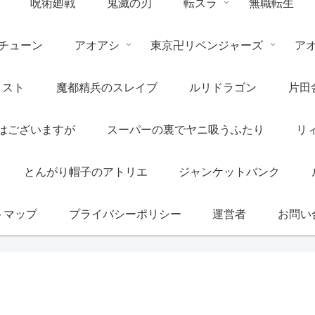
呪術廻戦
鬼滅の刃
転スラ
無職転生
チューン
アオアシ
東京卍リベンジャーズ
ア
リスト
魔都精兵のスレイブ
ルリドラゴン
片田
はございますが
スーパーの裏でヤニ吸うふたり
リ
とんがり帽子のアトリエ
ジャンケットバンク
トマップ
プライバシーポリシー
運営者
お問い