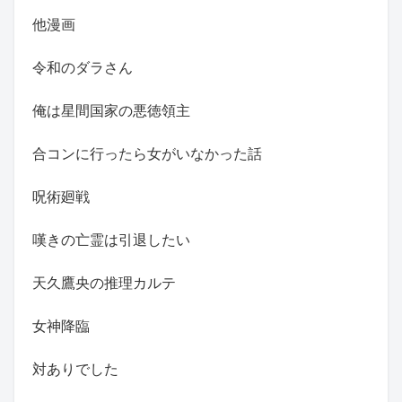
他漫画
令和のダラさん
俺は星間国家の悪徳領主
合コンに行ったら女がいなかった話
呪術廻戦
嘆きの亡霊は引退したい
天久鷹央の推理カルテ
女神降臨
対ありでした