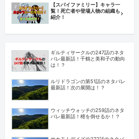
【スパイファミリー】キャラ一
覧！死亡者や登場人物の組織も
紹介！
ギルティサークルの247話のネタ
バレ最新話！千鶴と美和子の動向
は！？
ルリドラゴンの第51話のネタバレ
最新話！次の展開は！？
ウィッチウォッチの259話のネタ
バレ最新話！樒を倒せるか！？
サカモトデイズの272話のネタバ