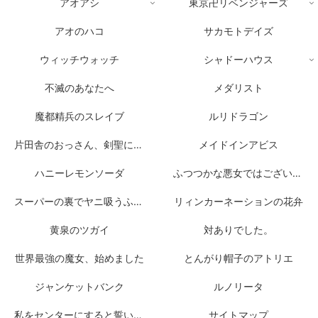
アオアシ
東京卍リベンジャーズ
アオのハコ
サカモトデイズ
ウィッチウォッチ
シャドーハウス
不滅のあなたへ
メダリスト
魔都精兵のスレイブ
ルリドラゴン
片田舎のおっさん、剣聖になる
メイドインアビス
ハニーレモンソーダ
ふつつかな悪女ではございますが
スーパーの裏でヤニ吸うふたり
リィンカーネーションの花弁
黄泉のツガイ
対ありでした。
世界最強の魔女、始めました
とんがり帽子のアトリエ
ジャンケットバンク
ルノリータ
私をセンターにすると誓いますか？
サイトマップ