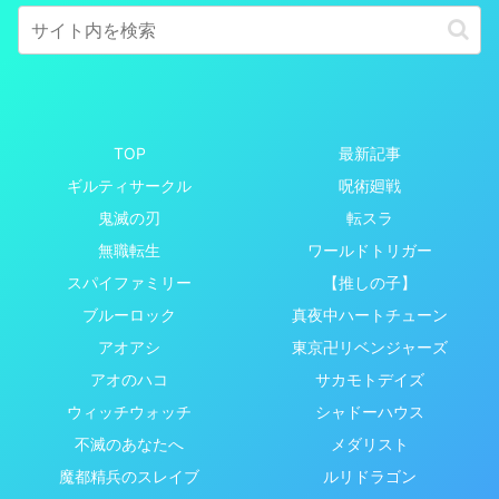
TOP
最新記事
ギルティサークル
呪術廻戦
鬼滅の刃
転スラ
無職転生
ワールドトリガー
スパイファミリー
【推しの子】
ブルーロック
真夜中ハートチューン
アオアシ
東京卍リベンジャーズ
アオのハコ
サカモトデイズ
ウィッチウォッチ
シャドーハウス
不滅のあなたへ
メダリスト
魔都精兵のスレイブ
ルリドラゴン