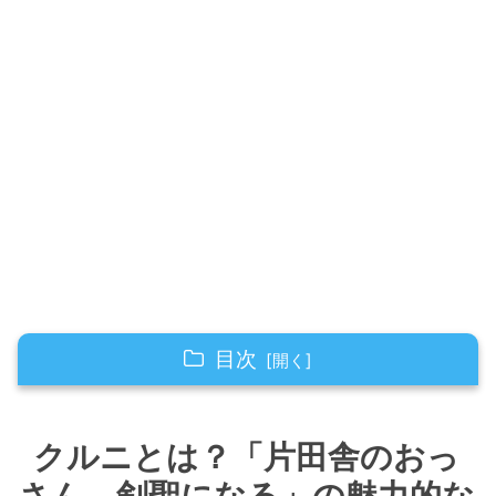
目次
クルニとは？「片田舎のおっさん、剣聖にな
る」の魅力的な剣士キャラ
クルニとは？「片田舎のおっ
ベリルの弟子で騎士団のムードメーカー
さん、剣聖になる」の魅力的な