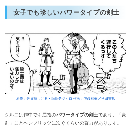
女子でも珍しいパワータイプの剣士
原作：佐賀崎しげる・鍋島テツヒロ 作画：乍藤和樹／秋田書店
クルニは作中でも屈指の
パワータイプの剣士
であり、「豪
剣」ことヘンブリッツに次ぐくらいの膂力があります。