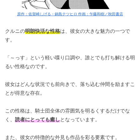
原作：佐賀崎しげる・鍋島テツヒロ 作画：乍藤和樹／秋田書店
クルニの
明朗快活な性格
は、彼女の大きな魅力の一つで
す。
「～っす」という軽い喋り口調や、誰とでも打ち解ける明
るい性格なのです。
彼女はどんな状況でも前向きで、落ち込む仲間を励ますこ
とが得意な存在。
この性格は、騎士団全体の雰囲気を明るくするだけでな
く、
読者にとっても癒し
となっています。
また、彼女の特徴的な外見も作品を彩る要素です。