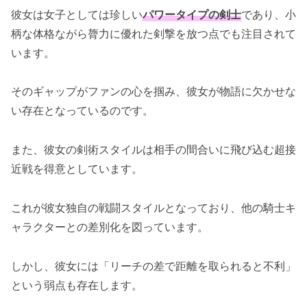
ロバリー戦で見えたクルニの可能性
彼女は女子としては珍しい
パワータイプの剣士
であり、小
柄な体格ながら膂力に優れた剣撃を放つ点でも注目されて
「片田舎のおっさん、剣聖になる」のクルニは
います。
腹筋バキバキ！クルニのストイックな一面
鍛錬を怠らない努力家の姿
そのギャップがファンの心を掴み、彼女が物語に欠かせな
見た目とのギャップが魅力的
い存在となっているのです。
まとめ：可愛くて強いクルニの今後に期待
また、彼女の剣術スタイルは相手の間合いに飛び込む超接
クルニのさらなる成長が楽しみ
近戦を得意としています。
ベリルとの師弟関係の行方にも注目！
これが彼女独自の戦闘スタイルとなっており、他の騎士キ
ャラクターとの差別化を図っています。
しかし、彼女には「リーチの差で距離を取られると不利」
という弱点も存在します。