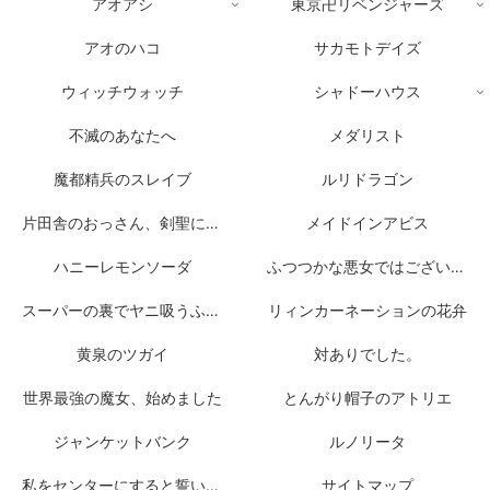
アオアシ
東京卍リベンジャーズ
アオのハコ
サカモトデイズ
ウィッチウォッチ
シャドーハウス
不滅のあなたへ
メダリスト
魔都精兵のスレイブ
ルリドラゴン
片田舎のおっさん、剣聖になる
メイドインアビス
ハニーレモンソーダ
ふつつかな悪女ではございますが
スーパーの裏でヤニ吸うふたり
リィンカーネーションの花弁
黄泉のツガイ
対ありでした。
世界最強の魔女、始めました
とんがり帽子のアトリエ
ジャンケットバンク
ルノリータ
私をセンターにすると誓いますか？
サイトマップ