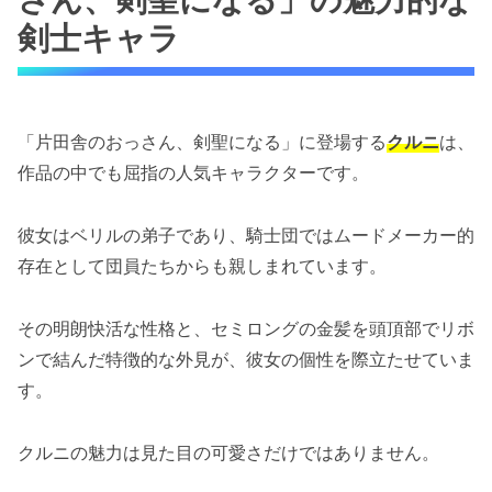
明朗快活な性格と特徴的な外見
剣士キャラ
「片田舎のおっさん、剣聖になる」のクルニの
剣士としての実力！可愛さと強さのギャップに
注目
「片田舎のおっさん、剣聖になる」に登場する
クルニ
は、
女子でも珍しいパワータイプの剣士
作品の中でも屈指の人気キャラクターです。
膂力で男性騎士を宙に浮かせる剣撃
彼女はベリルの弟子であり、騎士団ではムードメーカー的
「片田舎のおっさん、剣聖になる」のクルニの
存在として団員たちからも親しまれています。
成長の鍵は「間合い」克服にあり！
ロングソードからツヴァイヘンダーへの転
その明朗快活な性格と、セミロングの金髪を頭頂部でリボ
換
ンで結んだ特徴的な外見が、彼女の個性を際立たせていま
ベリルのアドバイスで弱点を克服
す。
「片田舎のおっさん、剣聖になる」のクルニと
ロバリーとの戦い！凄腕の剣士を倒した実績
クルニの魅力は見た目の可愛さだけではありません。
鍛錬の成果が実を結んだ勝利