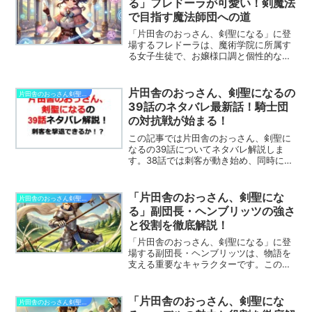
る」フレドーラが可愛い！剣魔法
で目指す魔法師団への道
「片田舎のおっさん、剣聖になる」に登
場するフレドーラは、魔術学院に所属す
る女子生徒で、お嬢様口調と個性的なヘ
アスタイルが特徴です。この記事では、
フレドーラの人物像や剣魔法への挑戦、
ベリルとの関わりなど、彼女に関する魅
片田舎のおっさん、剣聖になるの
片田舎のおっさん剣聖になる
力を徹底解説します！
39話のネタバレ最新話！騎士団
の対抗戦が始まる！
この記事では片田舎のおっさん、剣聖に
なるの39話についてネタバレ解説しま
す。38話では刺客が動き始め、同時にベ
リル達も刺客の捕捉のために動いていま
した。39話ではどんな展開になるのでし
ょうか？※この記事は片田舎のおっさん、
「片田舎のおっさん、剣聖にな
片田舎のおっさん剣聖になる
剣聖になるのネタバ...
る」副団長・ヘンブリッツの強さ
と役割を徹底解説！
「片田舎のおっさん、剣聖になる」に登
場する副団長・ヘンブリッツは、物語を
支える重要なキャラクターです。この記
事では、ヘンブリッツの性格や背景、彼
が物語で果たす役割について詳しく解説
します。
「片田舎のおっさん、剣聖にな
片田舎のおっさん剣聖になる