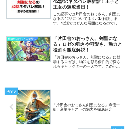
42話のネタバレ最新話！王子と
王女の遊覧当日！
この記事では片田舎のおっさん、剣聖に
なるの42話についてネタバレ解説しま
す。42話ではどんな展開になるのでしょ
うか？※この記事は片田舎のおっさん、剣
聖になるのネタバレを含みます目次の後
から記事の本文が始まります。片田舎の
「片田舎のおっさん、剣聖にな
片田舎のおっさん剣聖になる
おっさん、剣聖になる...
る」ロゼの強さや可愛さ、魅力と
役割を徹底解説！
「片田舎のおっさん、剣聖になる」に登
場するロゼは、物語を彩る個性的で愛さ
れるキャラクターの一人です。この記事
では、ロゼの性格や背景、そして物語に
おける重要な役割について詳しく解説し
ます。
「片田舎のおっさん剣聖になる」声優一
覧！豪華キャストの魅力を徹底紹介