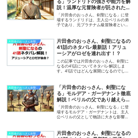
る」ランドリドの強さや能力を解
魅力を再確認してみましょう。
説！温厚な元冒険者が託された剣
術道場
「片田舎のおっさん、剣聖になる」に登
場するランドリドは、主人公ベリルの弟
子であり、元プラチナム級冒険者という
実力を持つキャラクターです。この記事
では、ランドリドの人物像や過去の功
績、ベリルとの関係、そして剣術道場で
片田舎のおっさん、剣聖になるの
片田舎のおっさん剣聖になる
の活動について詳しく解説します。
41話のネタバレ最新話！アリュ
ーシアがロゼを連れ出す！？
この記事では片田舎のおっさん、剣聖に
なるの41話についてネタバレ解説しま
す。41話ではどんな展開になるのでしょ
うか？※この記事は片田舎のおっさん、剣
聖になるのネタバレを含みます目次の後
から記事の本文が始まります。片田舎の
「片田舎のおっさん、剣聖にな
片田舎のおっさん剣聖になる
おっさん、剣聖になる...
る」モルデア・ガーデナント徹底
解説！ベリルの父であり越えられ
ない最強の壁
「片田舎のおっさん、剣聖になる」に登
場するモルデア・ガーデナントは、主人
公ベリルの父として物語に大きな影響を
与えるキャラクターです。この記事で
は、モルデアの性格や過去の功績、そし
てベリルとの関係性について詳しく解説
片田舎のおっさん、剣聖になるの
片田舎のおっさん剣聖になる
します！