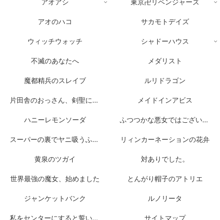
アオアシ
東京卍リベンジャーズ
アオのハコ
サカモトデイズ
ウィッチウォッチ
シャドーハウス
不滅のあなたへ
メダリスト
魔都精兵のスレイブ
ルリドラゴン
片田舎のおっさん、剣聖になる
メイドインアビス
ハニーレモンソーダ
ふつつかな悪女ではございますが
スーパーの裏でヤニ吸うふたり
リィンカーネーションの花弁
黄泉のツガイ
対ありでした。
世界最強の魔女、始めました
とんがり帽子のアトリエ
ジャンケットバンク
ルノリータ
私をセンターにすると誓いますか？
サイトマップ