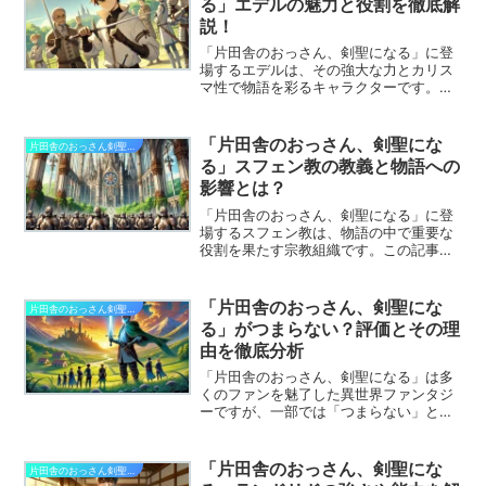
る」エデルの魅力と役割を徹底解
説！
「片田舎のおっさん、剣聖になる」に登
場するエデルは、その強大な力とカリス
マ性で物語を彩るキャラクターです。こ
の記事では、エデルの正体や能力、そし
て彼が物語に与える影響について詳しく
掘り下げていきます。
「片田舎のおっさん、剣聖にな
片田舎のおっさん剣聖になる
る」スフェン教の教義と物語への
影響とは？
「片田舎のおっさん、剣聖になる」に登
場するスフェン教は、物語の中で重要な
役割を果たす宗教組織です。この記事で
は、スフェン教の基本情報や物語での役
割について詳しく解説します。
「片田舎のおっさん、剣聖にな
片田舎のおっさん剣聖になる
る」がつまらない？評価とその理
由を徹底分析
「片田舎のおっさん、剣聖になる」は多
くのファンを魅了した異世界ファンタジ
ーですが、一部では「つまらない」との
意見も見られます。この記事では、そう
した評価の背景を分析し、読者の感想や
作品の魅力を改めて整理します。作品の
「片田舎のおっさん、剣聖にな
片田舎のおっさん剣聖になる
評価を深く掘り下げることで、その真の