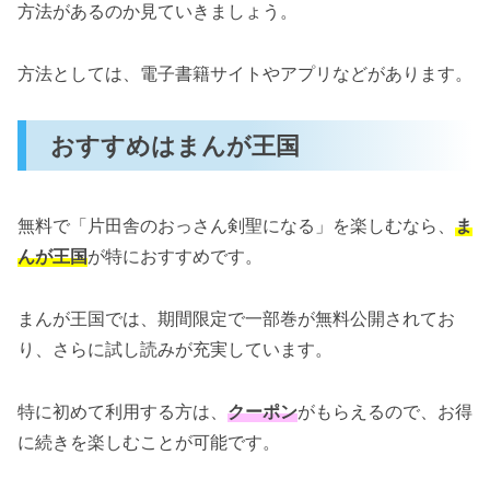
「片田舎のおっさん剣聖になる」をお得に全巻
方法があるのか見ていきましょう。
を読む方法とは？
まんが王国の初回割引クーポンを活用
方法としては、電子書籍サイトやアプリなどがあります。
Abemaマンガの即時還元サービス
おすすめはまんが王国
「片田舎のおっさん剣聖になる」のおすすめポ
イント
中年主人公の新しい成り上がりストーリー
無料で「片田舎のおっさん剣聖になる」を楽しむなら、
ま
コミカルな要素と白熱のバトルシーン
んが王国
が特におすすめです。
「片田舎のおっさん剣聖になる」を無料で読む
まんが王国では、期間限定で一部巻が無料公開されてお
まとめ
り、さらに試し読みが充実しています。
特に初めて利用する方は、
クーポン
がもらえるので、お得
に続きを楽しむことが可能です。