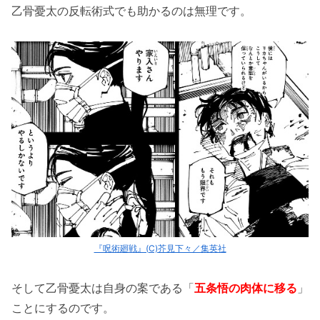
乙骨憂太の反転術式でも助かるのは無理です。
『呪術廻戦』(C)芥見下々／集英社
そして乙骨憂太は自身の案である「
五条悟の肉体に移る
」
ことにするのです。