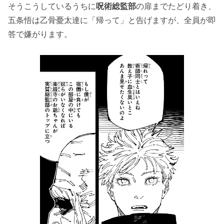
そうこうしているうちに
呪術総監部
の扉までたどり着き、
五条悟は乙骨憂太達に「帰って」と告げますが、全員が即
答で嫌がります。