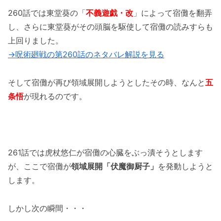
【呪術廻戦】261話のネタバレ最新情報！再び
260話では東堂葵の「
不義遊戯・改
」によって宿儺を翻弄
「無量空処」と「伏魔御厨子」のぶつかり合
し、さらに東堂葵がその頭脳を駆使して宿儺の読みすらも
い！！
上回りました。
→呪術廻戦の第260話のネタバレ解説を見る
「呪術廻戦の261話のネタバレ最新情報！五条
悟が復活！？」まとめ
そして宿儺が再び領域展開しようとしたその時、なんと
五
条悟
が現れるのです。
261話では虎杖悠仁が宿儺の心臓をぶっ潰そうとします
が、ここで宿儺が
領域展開「伏魔御厨子」
を発動しようと
します。
しかし次の瞬間・・・