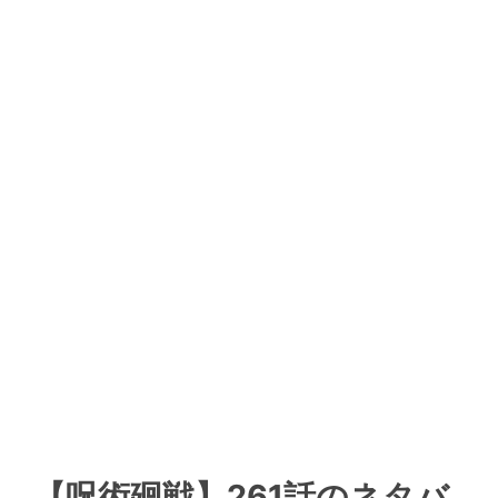
【呪術廻戦】261話のネタバ