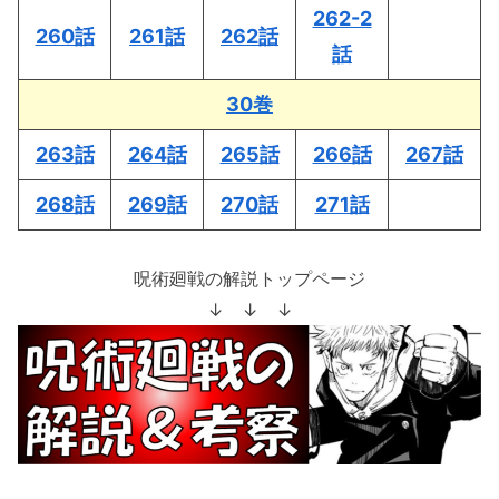
262-2
260話
261話
262話
話
30巻
263話
264話
265話
266話
267話
268話
269話
270話
271話
呪術廻戦の解説トップページ
↓ ↓ ↓