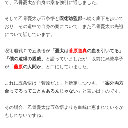
て、乙骨憂太が自身の案を強引に通しました。
そして乙骨憂太が五条悟と
呪術総監部
へ続く廊下を歩いて
おり、その道中で自身の案について、また乙骨憂太の先祖
について話しています。
呪術廻戦０で五条悟が
「憂太は
菅原道真
の血を引いてる」
「僕の遠縁の親戚」
と語っていましたが、以前に烏鷺享子
が「
藤原
の人間か
」と口にしていました。
これに五条悟は「菅原だよ」と断定しつつも、「
案外両方
合ってるってこともあるんじゃない
」と言い出すのです。
その場合、乙骨憂太は五条悟よりも血統に恵まれているか
もしれないですね。