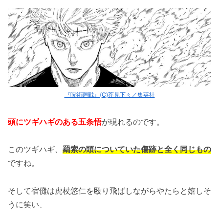
『呪術廻戦』(C)芥見下々／集英社
頭にツギハギのある五条悟
が現れるのです。
このツギハギ、
羂索の頭についていた傷跡と全く同じもの
ですね。
そして宿儺は虎杖悠仁を殴り飛ばしながらやたらと嬉しそ
うに笑い、