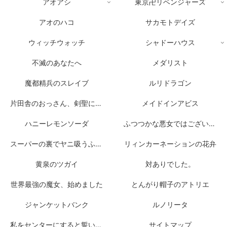
アオアシ
東京卍リベンジャーズ
アオのハコ
サカモトデイズ
ウィッチウォッチ
シャドーハウス
不滅のあなたへ
メダリスト
魔都精兵のスレイブ
ルリドラゴン
片田舎のおっさん、剣聖になる
メイドインアビス
ハニーレモンソーダ
ふつつかな悪女ではございますが
スーパーの裏でヤニ吸うふたり
リィンカーネーションの花弁
黄泉のツガイ
対ありでした。
世界最強の魔女、始めました
とんがり帽子のアトリエ
ジャンケットバンク
ルノリータ
私をセンターにすると誓いますか？
サイトマップ