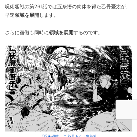
呪術廻戦の第261話では五条悟の肉体を得た乙骨憂太が、
早速
領域を展開
します。
さらに宿儺も同時に
領域を展開
するのです。
『呪術廻戦』(C)芥見下々／集英社