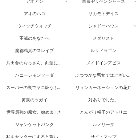
アオアシ
東京卍リベンジャーズ
アオのハコ
サカモトデイズ
ウィッチウォッチ
シャドーハウス
不滅のあなたへ
メダリスト
魔都精兵のスレイブ
ルリドラゴン
片田舎のおっさん、剣聖になる
メイドインアビス
ハニーレモンソーダ
ふつつかな悪女ではございますが
スーパーの裏でヤニ吸うふたり
リィンカーネーションの花弁
黄泉のツガイ
対ありでした。
世界最強の魔女、始めました
とんがり帽子のアトリエ
ジャンケットバンク
ルノリータ
私をセンターにすると誓いますか？
サイトマップ