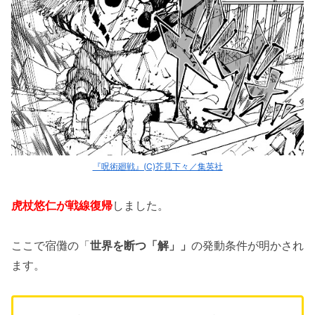
『呪術廻戦』(C)芥見下々／集英社
虎杖悠仁が戦線復帰
しました。
ここで宿儺の「
世界を断つ「解」」
の発動条件が明かされ
ます。