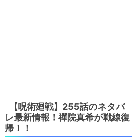
【呪術廻戦】255話のネタバ
レ最新情報！禪院真希が戦線復
帰！！