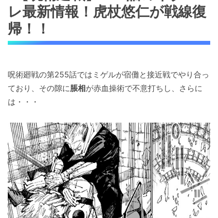
レ最新情報！虎杖悠仁が戦線復
帰！！
呪術廻戦の第255話ではミゲルが宿儺と接近戦でやり合っ
ており、その隙に
脹相
が赤血操術で不意打ちし、さらに
は・・・