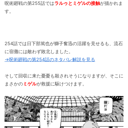
【呪術廻戦】255話のネタバレ最新情報！虎杖
呪術廻戦の第255話では
ラルゥとミゲルの接触
が描かれま
悠仁が戦線復帰！！
す。
【呪術廻戦】255話のネタバレ最新情報！禪院
真希が戦線復帰！！
【呪術廻戦】255話のネタバレ最新情報！宿儺
254話では日下部篤也が獅子奮迅の活躍を見せるも、流石
が二度目の黒閃！！
に宿儺には敵わず敗北しました。
→呪術廻戦の第254話のネタバレ解説を見る
「【呪術廻戦】255話のネタバレ最新情報！ミ
ゲル＆ラルゥが参戦！！」まとめ
そして回収に来た憂憂も殺されそうになりますが、そこに
まさかの
ミゲル
が救援に駆けつけます。