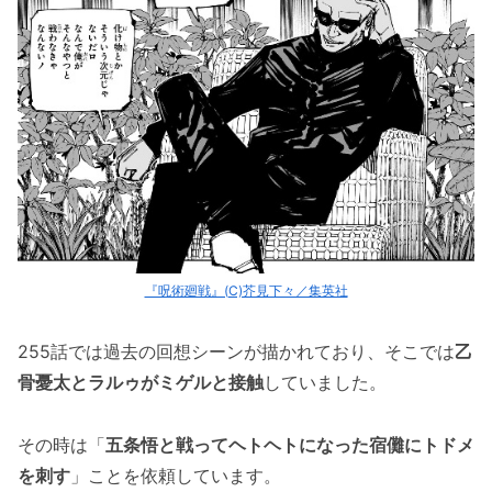
『呪術廻戦』(C)芥見下々／集英社
255話では過去の回想シーンが描かれており、そこでは
乙
骨憂太とラルゥがミゲルと接触
していました。
その時は「
五条悟と戦ってヘトヘトになった宿儺にトドメ
を刺す
」ことを依頼しています。