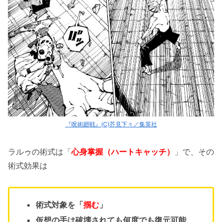
『呪術廻戦』(C)芥見下々／集英社
ラルゥの術式は「
心身掌握（ハートキャッチ）
」で、その
術式効果は
術式対象を「
掴む
」
仮想の手は破壊されても何度でも復元可能