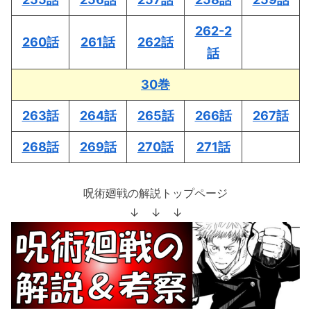
262-2
260話
261話
262話
話
30巻
263話
264話
265話
266話
267話
268話
269話
270話
271話
呪術廻戦の解説トップページ
↓ ↓ ↓