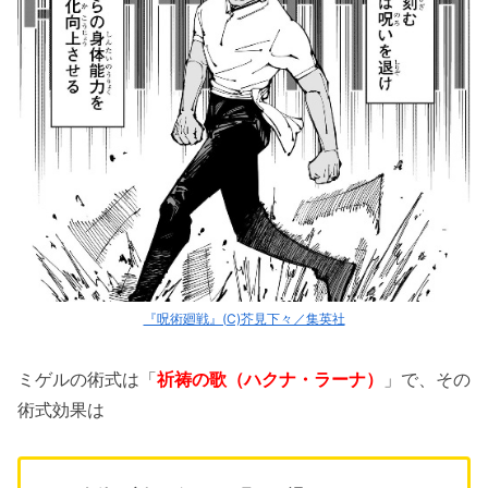
『呪術廻戦』(C)芥見下々／集英社
ミゲルの術式は「
祈祷の歌（ハクナ・ラーナ）
」で、その
術式効果は