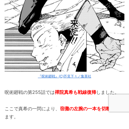
『呪術廻戦』(C)芥見下々／集英社
呪術廻戦の第255話では
禪院真希も戦線復帰
しました。
ここで真希の一閃により、
宿儺の左腕の一本を切断
してい
ます。