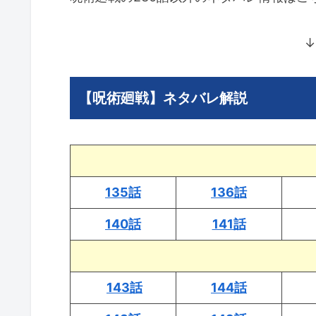
↓
【呪術廻戦】ネタバレ解説
135話
136話
140話
141話
143話
144話