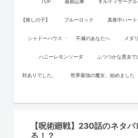
TOP
最新記事
ギルティサークル
【推しの子】
ブルーロック
真夜中ハート
シャドーハウス
不滅のあなたへ
メダ
ハニーレモンソーダ
ふつつかな悪女で
対ありでした。
世界最強の魔女、始めました
【呪術廻戦】230話のネタ
る！？