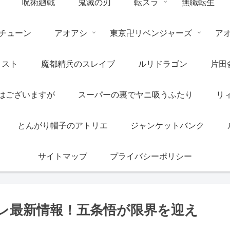
呪術廻戦
鬼滅の刃
転スラ
無職転生
チューン
アオアシ
東京卍リベンジャーズ
ア
リスト
魔都精兵のスレイブ
ルリドラゴン
片田
はございますが
スーパーの裏でヤニ吸うふたり
リ
とんがり帽子のアトリエ
ジャンケットバンク
サイトマップ
プライバシーポリシー
バレ最新情報！五条悟が限界を迎え