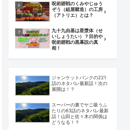
呪術廻戦のくみやじゅう
ぞう（組屋鞣造）の工房
（アトリエ）とは？
九十九由基は星漿体（せ
いしょうたい）？目的や
呪術廻戦の黒幕説の真
相！
ジャンケットバンクの221
話のネタバレ最新話！次の
展開は！？
スーパーの裏でヤニ吸うふ
たりの63話のネタバレ最新
話！山田と佐々木の関係は
どうなる！？