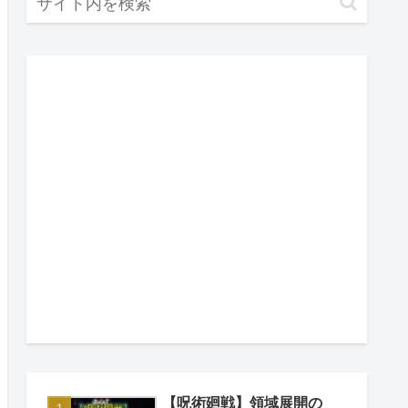
【呪術廻戦】領域展開の