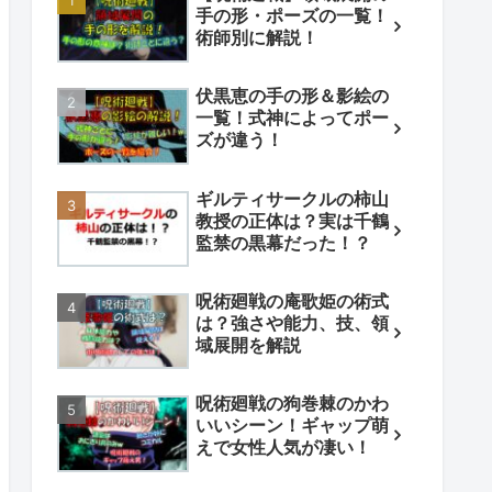
手の形・ポーズの一覧！
術師別に解説！
伏黒恵の手の形＆影絵の
一覧！式神によってポー
ズが違う！
ギルティサークルの柿山
教授の正体は？実は千鶴
監禁の黒幕だった！？
呪術廻戦の庵歌姫の術式
は？強さや能力、技、領
域展開を解説
呪術廻戦の狗巻棘のかわ
いいシーン！ギャップ萌
えで女性人気が凄い！