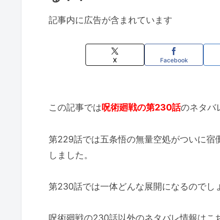
記事内に広告が含まれています
X
Facebook
この記事では
呪術廻戦の第230話
のネタバ
第229話では五条悟の無量空処がついに
しました。
第230話では一体どんな展開になるのでし
呪術廻戦の230話以外のネタバレ情報はこ