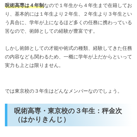
【呪術廻戦】呪術高専・京都校の３年生の一覧
呪術高専は４年制
なので１年生から４年生まで在籍してお
まとめ！
り、基本的には１年生より２年生、２年生より３年生とい
【呪術廻戦】呪術高専・京都校の３年生：
う具合に、学年が上になるほど多くの任務に携わっている
東堂葵
筈なので、術師としての経験が豊富です。
【呪術廻戦】呪術高専・京都校の３年生：
しかし術師としての才能や術式の種類、経験してきた任務
加茂憲紀
の内容なども関わるため、一概に学年が上だからといって
【呪術廻戦】呪術高専・京都校の３年生：
実力も上とは限りません。
西宮桃
「呪術廻戦の３年生の一覧まとめ！秤金次以外
の術師はいる？」まとめ
では東京校の３年生はどんなメンバーなのでしょう。
呪術高専・東京校の３年生：秤金次
（はかりきんじ）