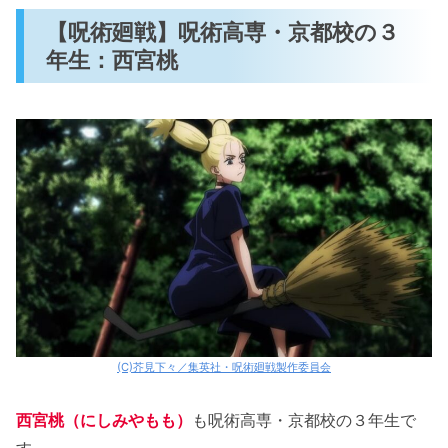
【呪術廻戦】呪術高専・京都校の３
年生：西宮桃
(C)芥見下々／集英社・呪術廻戦製作委員会
西宮桃（にしみやもも）
も呪術高専・京都校の３年生で
す。