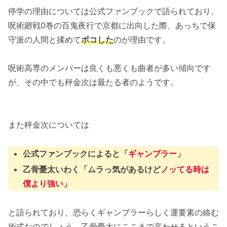
停学の理由については公式ファンブックで語られており、
呪術廻戦0巻の百鬼夜行で京都に出向した際、あっちで保
守派の人間と揉めて
ボコした
のが理由です。
呪術高専のメンバーは良くも悪くも曲者が多い傾向です
が、その中でも秤金次は最たる者のようです。
また秤金次については
公式ファンブックによると「
ギャンブラー
」
乙骨憂太いわく「ムラっ気があるけど
ノッてる時は
僕より強い
」
と語られており、恐らくギャンブラーらしく運要素の絡む
術式なのでしょう。乙骨憂太にここまで言わせるというこ