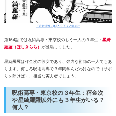
『呪術廻戦』(C)芥見下々／集英社
第154話では呪術高専・東京校のもう一人の３年生・
星綺
羅羅（ほしきらら）
が登場しました。
星綺羅羅は秤金次の彼女であり、強力な術師の一人でもあ
ります。何しろ呪術高専で３年間学んだわけなので（サボ
りを除けば）、相当な実力者でしょう。
呪術高専・東京校の３年生：秤金次
や星綺羅羅以外にも３年生がいる？
何人？