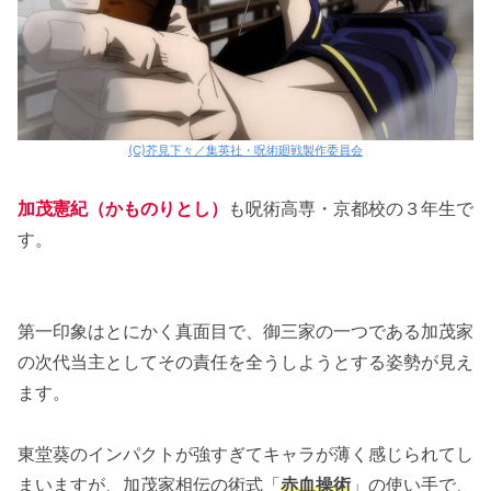
(C)芥見下々／集英社・呪術廻戦製作委員会
加茂憲紀（かものりとし）
も呪術高専・京都校の３年生で
す。
第一印象はとにかく真面目で、御三家の一つである加茂家
の次代当主としてその責任を全うしようとする姿勢が見え
ます。
東堂葵のインパクトが強すぎてキャラが薄く感じられてし
まいますが、加茂家相伝の術式「
赤血操術
」の使い手で、