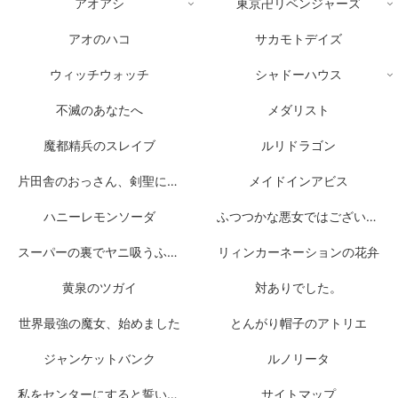
アオアシ
東京卍リベンジャーズ
アオのハコ
サカモトデイズ
ウィッチウォッチ
シャドーハウス
不滅のあなたへ
メダリスト
魔都精兵のスレイブ
ルリドラゴン
片田舎のおっさん、剣聖になる
メイドインアビス
ハニーレモンソーダ
ふつつかな悪女ではございますが
スーパーの裏でヤニ吸うふたり
リィンカーネーションの花弁
黄泉のツガイ
対ありでした。
世界最強の魔女、始めました
とんがり帽子のアトリエ
ジャンケットバンク
ルノリータ
私をセンターにすると誓いますか？
サイトマップ