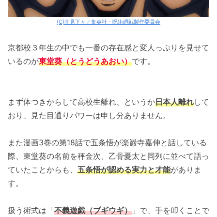
(C)芥見下々／集英社・呪術廻戦製作委員会
京都校３年生の中でも一番の存在感と変人っぷりを見せて
いるのが
東堂葵（とうどうあおい）
です。
まず体つきからして高校生離れ、というか
日本人離れ
して
おり、見た目通りパワーは申し分ありません。
また漫画3巻の第18話で五条悟が楽巌寺嘉伸と話している
際、東堂葵の名前を秤金次、乙骨憂太と同列に並べて語っ
ていたことからも、
五条悟が認める実力と才能
がありま
す。
扱う術式は「
不義遊戯（ブギウギ）
」で、手を叩くことで