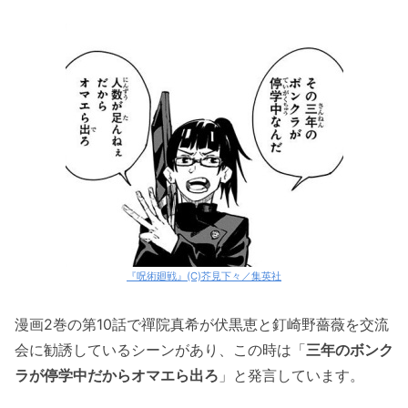
『呪術廻戦』(C)芥見下々／集英社
漫画2巻の第10話で禪院真希が伏黒恵と釘崎野薔薇を交流
会に勧誘しているシーンがあり、この時は「
三年のボンク
ラが停学中だからオマエら出ろ
」と発言しています。