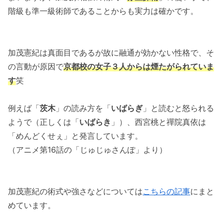
階級も準一級術師であることからも実力は確かです。
加茂憲紀は真面目であるが故に融通が効かない性格で、そ
の言動が原因で
京都校の女子３人からは煙たがられていま
す
笑
例えば「
茨木
」の読み方を「
いばらぎ
」と読むと怒られる
ようで（正しくは「
いばらき
」）、西宮桃と禪院真依は
「めんどくせぇ」と発言しています。
（アニメ第16話の「じゅじゅさんぽ」より）
加茂憲紀の術式や強さなどについては
こちらの記事
にまと
めています。