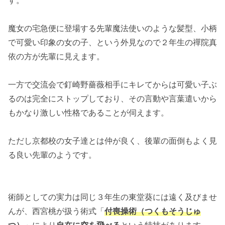
魔女の宅急便に登場する先輩魔法使いのような髪型、小柄
で可愛い印象の女の子、という外見なので２年生の禪院真
依の方が先輩に見えます。
一方で交流会で釘崎野薔薇相手にキレてからは可愛い子ぶ
るのは完全にストップしており、その言動や言葉遣いから
もかなり激しい性格であることが伺えます。
ただし京都校の女子達とは仲が良く、後輩の面倒もよく見
る良い先輩のようです。
術師としての実力は同じ３年生の東堂葵には遠く及びませ
んが、西宮桃が扱う術式「
付喪操術（つくもそうじゅ
つ）
」により
自在に空を飛べる
という特技があります。