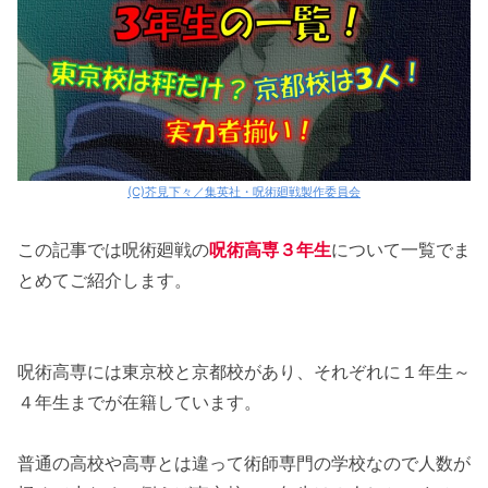
(C)芥見下々／集英社・呪術廻戦製作委員会
この記事では呪術廻戦の
呪術高専３年生
について一覧でま
とめてご紹介します。
呪術高専には東京校と京都校があり、それぞれに１年生～
４年生までが在籍しています。
普通の高校や高専とは違って術師専門の学校なので人数が