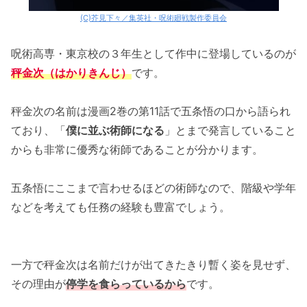
(C)芥見下々／集英社・呪術廻戦製作委員会
呪術高専・東京校の３年生として作中に登場しているのが
秤金次（はかりきんじ）
です。
秤金次の名前は漫画2巻の第11話で五条悟の口から語られ
ており、「
僕に並ぶ術師になる
」とまで発言していること
からも非常に優秀な術師であることが分かります。
五条悟にここまで言わせるほどの術師なので、階級や学年
などを考えても任務の経験も豊富でしょう。
一方で秤金次は名前だけが出てきたきり暫く姿を見せず、
その理由が
停学を食らっているから
です。