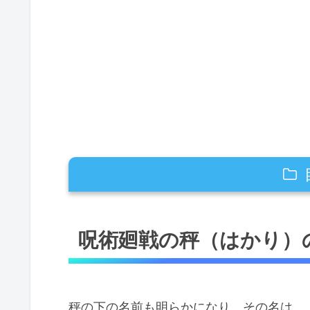
呪術廻戦の秤（はかり）の本名は？
呪術廻戦の秤（はかり）
呪術廻戦の秤（はかり）の趣味は？
呪術廻戦の秤（はかり）の停学理由
秤の下の名前も明らかになり、その名は
「呪術廻戦の秤金次の停学理由が判