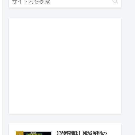
【呪術廻戦】領域展開の