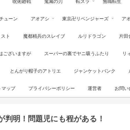
呪術廻戦
鬼滅の刃
転スラ
無職転生
チューン
アオアシ
東京卍リベンジャーズ
ア
リスト
魔都精兵のスレイブ
ルリドラゴン
片田
はございますが
スーパーの裏でヤニ吸うふたり
リ
とんがり帽子のアトリエ
ジャンケットバンク
トマップ
プライバシーポリシー
運営者
お問い
が判明！問題児にも程がある！