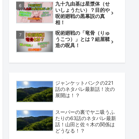
九十九由基は星漿体（せ
いしょうたい）？目的や
呪術廻戦の黒幕説の真
相！
呪術廻戦の「竜骨（りゅ
うこつ）」とは？組屋鞣
造の呪具！
ジャンケットバンクの221
話のネタバレ最新話！次の
展開は！？
スーパーの裏でヤニ吸うふ
たりの63話のネタバレ最新
話！山田と佐々木の関係は
どうなる！？