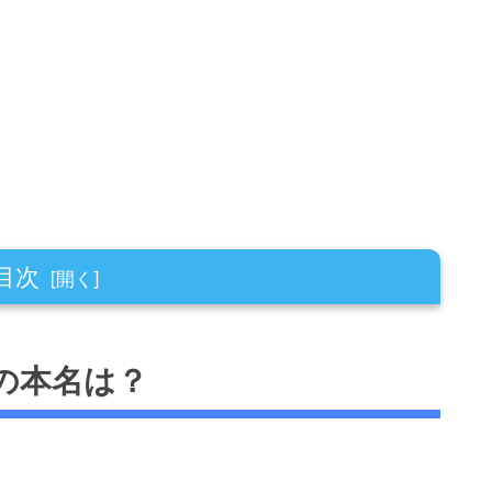
目次
の本名は？
停学理由にも関わる？
が判明！問題児にも程がある！？
明！問題児にも程がある！？」まとめ