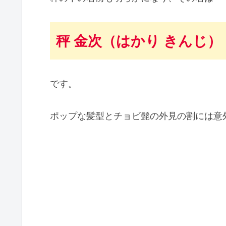
秤 金次（はかり きんじ）
です。
ポップな髪型とチョビ髭の外見の割には意