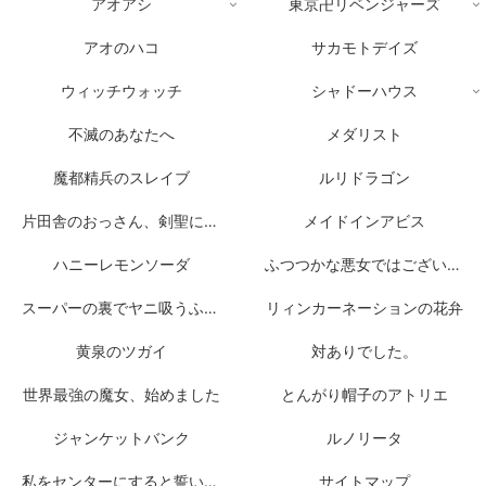
アオアシ
東京卍リベンジャーズ
アオのハコ
サカモトデイズ
ウィッチウォッチ
シャドーハウス
不滅のあなたへ
メダリスト
魔都精兵のスレイブ
ルリドラゴン
片田舎のおっさん、剣聖になる
メイドインアビス
ハニーレモンソーダ
ふつつかな悪女ではございますが
スーパーの裏でヤニ吸うふたり
リィンカーネーションの花弁
黄泉のツガイ
対ありでした。
世界最強の魔女、始めました
とんがり帽子のアトリエ
ジャンケットバンク
ルノリータ
私をセンターにすると誓いますか？
サイトマップ