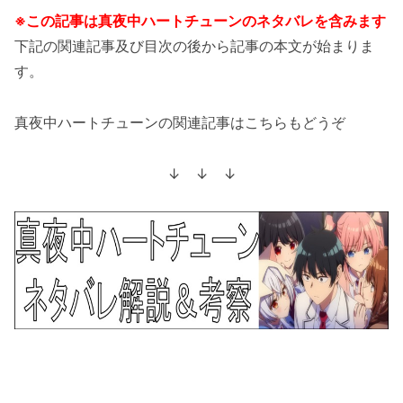
※この記事は真夜中ハートチューンのネタバレを含みます
下記の関連記事及び目次の後から記事の本文が始まりま
す。
真夜中ハートチューンの関連記事はこちらもどうぞ
↓ ↓ ↓