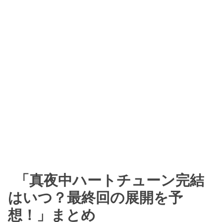
「真夜中ハートチューン完結
はいつ？最終回の展開を予
想！」まとめ