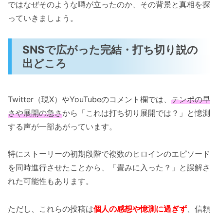
ではなぜそのような噂が立ったのか、その背景と真相を探
っていきましょう。
SNSで広がった完結・打ち切り説の
出どころ
Twitter（現X）やYouTubeのコメント欄では、
テンポの早
さや展開の急さ
から「これは打ち切り展開では？」と憶測
する声が一部あがっています。
特にストーリーの初期段階で複数のヒロインのエピソード
を同時進行させたことから、「畳みに入った？」と誤解さ
れた可能性もあります。
ただし、これらの投稿は
個人の感想や憶測に過ぎず
、信頼