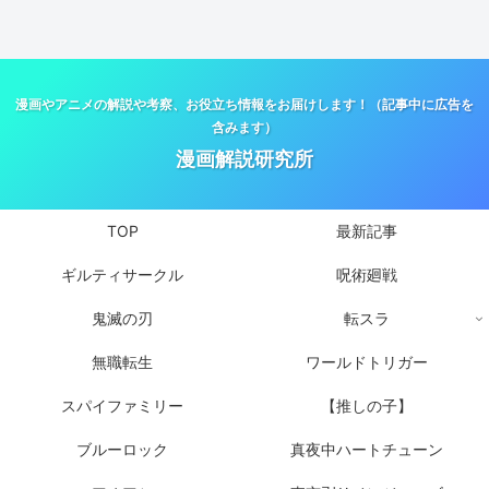
漫画やアニメの解説や考察、お役立ち情報をお届けします！（記事中に広告を
含みます）
漫画解説研究所
TOP
最新記事
ギルティサークル
呪術廻戦
鬼滅の刃
転スラ
無職転生
ワールドトリガー
スパイファミリー
【推しの子】
ブルーロック
真夜中ハートチューン