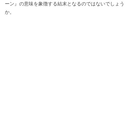
ーン』の意味を象徴する結末となるのではないでしょう
か。