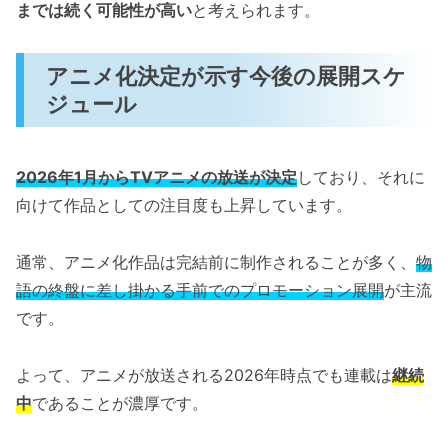
までは続く可能性が高い
と考えられます。
アニメ化決定が示す今後の展開スケ
ジュール
2026年1月からTVアニメの放送が決定
しており、それに
向けて作品としての注目度も上昇しています。
通常、アニメ化作品は完結前に制作されることが多く、
物
語の終盤に差し掛かる手前でのプロモーション展開
が主流
です。
よって、アニメが放送される2026年時点でも連載は
継続
中
であることが濃厚です。