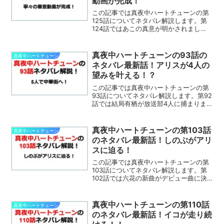
動画が完成！
この記事では真夜中ハートチューンの第
125話についてネタバレ解説します。第
124話ではあこの真意が明かされまし
た。第125話ではどんな展開になるので
しょう？※この記事は真夜中ハートチュー
ンのネタバレを含みます下記の関連記事
真夜中ハートチューンの93話の
真夜中ハートチューン
及び目次の後から記...
ネタバレ最新話！アリスが4人の
望みを叶える！？
この記事では真夜中ハートチューンの第
93話についてネタバレ解説します。第92
話では結局有栖が放送部4人に捕まりまし
た笑第93話ではどんな展開になるのでし
ょう？※この記事は真夜中ハートチューン
のネタバレを含みます下記の関連記事及
真夜中ハートチューンの第103話
真夜中ハートチューン
び目次の後から...
のネタバレ最新話！しのぶがアリ
スに迫る！
この記事では真夜中ハートチューンの第
103話についてネタバレ解説します。第
102話では六花の新曲がデビュー曲に決
まりました。第103話ではどんな展開に
なるのでしょう？※この記事は真夜中ハー
トチューンのネタバレを含みます下記の
真夜中ハートチューンの第110話
真夜中ハートチューン
関連記事及び目次...
のネタバレ最新話！イコが走り続