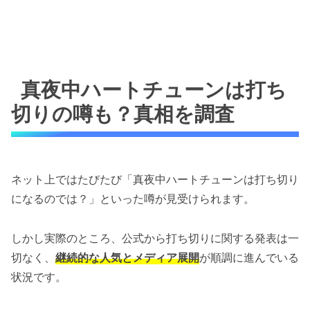
真夜中ハートチューンは打ち
切りの噂も？真相を調査
ネット上ではたびたび「真夜中ハートチューンは打ち切り
になるのでは？」といった噂が見受けられます。
しかし実際のところ、公式から打ち切りに関する発表は一
切なく、
継続的な人気とメディア展開
が順調に進んでいる
状況です。