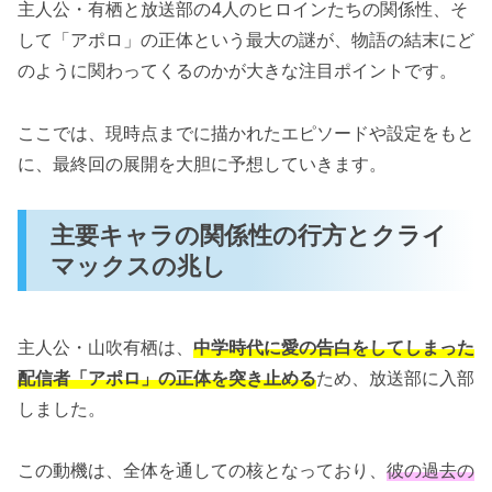
主人公・有栖と放送部の4人のヒロインたちの関係性、そ
して「アポロ」の正体という最大の謎が、物語の結末にど
のように関わってくるのかが大きな注目ポイントです。
ここでは、現時点までに描かれたエピソードや設定をもと
に、最終回の展開を大胆に予想していきます。
主要キャラの関係性の行方とクライ
マックスの兆し
主人公・山吹有栖は、
中学時代に愛の告白をしてしまった
配信者「アポロ」の正体を突き止める
ため、放送部に入部
しました。
この動機は、全体を通しての核となっており、
彼の過去の