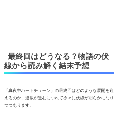
最終回はどうなる？物語の伏
線から読み解く結末予想
『真夜中ハートチューン』の最終回はどのような展開を迎
えるのか、連載が進むにつれて徐々に伏線が明らかになり
つつあります。