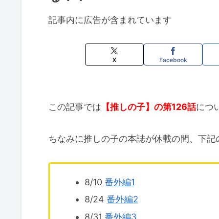
記事内に広告が含まれています
X
Facebook
この記事では
【推しの子】の第126話
につ
ちなみに推しの子の本誌が休載の間、下記
8/10
番外編1
8/24
番外編2
8/31
番外編3