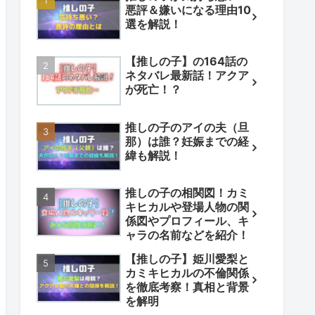
悪評＆嫌いになる理由10
選を解説！
【推しの子】の164話の
ネタバレ最新話！アクア
が死亡！？
推しの子のアイの夫（旦
那）は誰？妊娠までの経
緯も解説！
推しの子の相関図！カミ
キヒカルや登場人物の関
係図やプロフィール、キ
ャラの名前などを紹介！
【推しの子】姫川愛梨と
カミキヒカルの不倫関係
を徹底考察！真相と背景
を解明