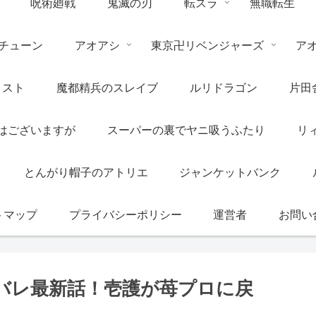
呪術廻戦
鬼滅の刃
転スラ
無職転生
チューン
アオアシ
東京卍リベンジャーズ
ア
リスト
魔都精兵のスレイブ
ルリドラゴン
片田
はございますが
スーパーの裏でヤニ吸うふたり
リ
とんがり帽子のアトリエ
ジャンケットバンク
トマップ
プライバシーポリシー
運営者
お問い
タバレ最新話！壱護が苺プロに戻