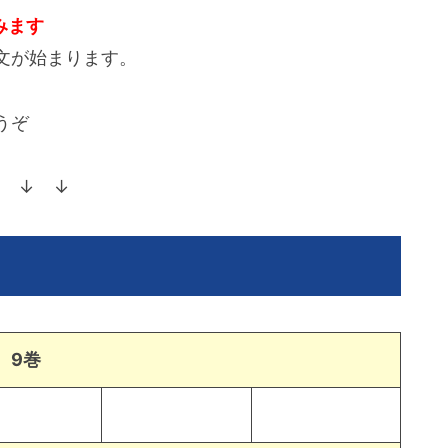
みます
文が始まります。
うぞ
 ↓ ↓
9巻