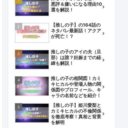
悪評＆嫌いになる理由10
選を解説！
【推しの子】の164話の
ネタバレ最新話！アクア
が死亡！？
推しの子のアイの夫（旦
那）は誰？妊娠までの経
緯も解説！
推しの子の相関図！カミ
キヒカルや登場人物の関
係図やプロフィール、キ
ャラの名前などを紹介！
【推しの子】姫川愛梨と
カミキヒカルの不倫関係
を徹底考察！真相と背景
を解明