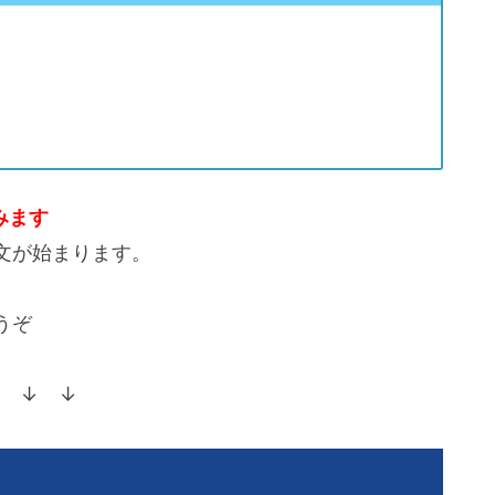
みます
文が始まります。
うぞ
 ↓ ↓