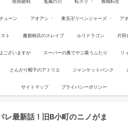
呪術廻戦
鬼滅の刃
転スラ
無職転生
チューン
アオアシ
東京卍リベンジャーズ
ア
リスト
魔都精兵のスレイブ
ルリドラゴン
片田
はございますが
スーパーの裏でヤニ吸うふたり
リ
とんがり帽子のアトリエ
ジャンケットバンク
サイトマップ
プライバシーポリシー
タバレ最新話！旧B小町のニノがま