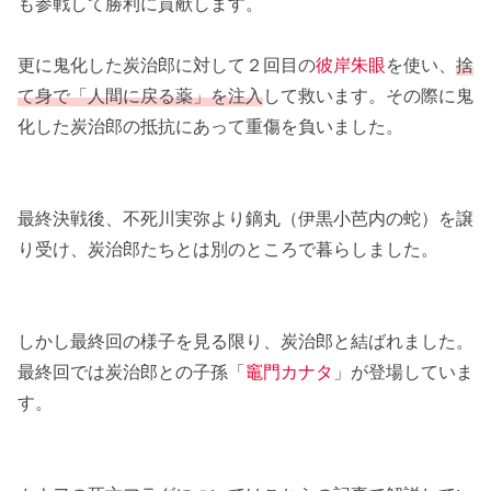
も参戦して勝利に貢献します。
更に鬼化した炭治郎に対して２回目の
彼岸朱眼
を使い、
捨
て身で「人間に戻る薬」を注入
して救います。その際に鬼
化した炭治郎の抵抗にあって重傷を負いました。
最終決戦後、不死川実弥より鏑丸（伊黒小芭内の蛇）を譲
り受け、炭治郎たちとは別のところで暮らしました。
しかし最終回の様子を見る限り、炭治郎と結ばれました。
最終回では炭治郎との子孫「
竈門カナタ
」が登場していま
す。