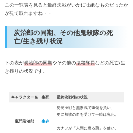
竈門炭治郎（かまどたんじろう）：生き残
この一覧表を見ると最終決戦がいかに壮絶なものだったか
り
が見て取れますね・・
竈門禰豆子（かまどねずこ）：生き残り
我妻善逸（あがつまぜんいつ）：生き残り
炭治郎の同期、その他鬼殺隊の死
嘴平伊之助（はしびらいのすけ）：生き残
亡/生き残り状況
り
栗花落カナヲ（つゆりかなを）：生き残り
下の表が
炭治郎の同期
やその他の
鬼殺隊員
などの死亡/生
不死川玄夜（しなずがわげんや）：死亡
き残りの状況です。
珠世（たまよ）：死亡
愈史郎（ゆしろう）：生き残り
茶々丸（ちゃちゃまる）：生き残り
キャラクター名
生死
最終決戦後の状況
村田（むらた）：生き残り
猗窩座戦と無惨戦で重傷を負い、
更に無惨の血を受けて一時は鬼化。
鬼滅の刃・柱の死因や最終回の死亡/生き残り状
竈門炭治郎
生存
況
カナヲが「人間に戻る薬」を使い、