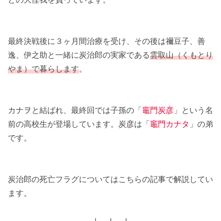
最終決戦後に３ヶ月間治療を受け、その後は禰豆子、善
逸、伊之助と一緒に炭治郎の実家である
雲取山（くもとり
やま）で暮らします
。
カナヲと結ばれ、最終回では子孫の「
竈門炭彦
」という名
前の高校生が登場しています。炭彦は「
竈門カナタ
」の弟
です。
炭治郎の死亡フラグについてはこちらの記事で解説してい
ます。
↓ ↓ ↓