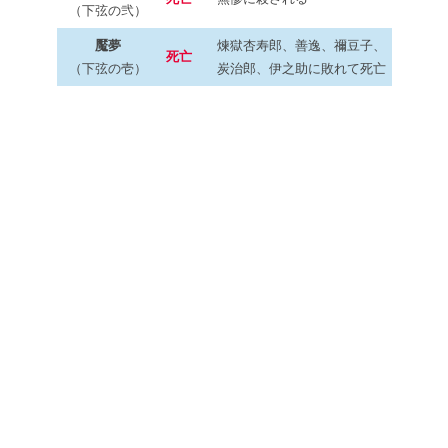
（下弦の弐）
魘夢
煉獄杏寿郎、善逸、禰豆子、
死亡
（下弦の壱）
炭治郎、伊之助に敗れて死亡