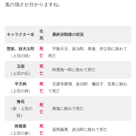
鬼の強さが分かりますね。
生
キャラクター名
最終決戦後の状況
死
堕姫、妓夫太郎
死
宇髄天元、炭治郎、善逸、伊之助に敗れて
（上弦の陸）
亡
死亡
玉壺
死
時透無一郎に敗れて死亡
（上弦の伍）
亡
半天狗
死
甘露寺蜜璃、炭治郎、禰豆子、玄夜に敗れ
（上弦の肆）
亡
て死亡
獪岳
死
（新・上弦の
善逸に敗れて死亡
亡
陸）
猗窩座
死
冨岡義勇、炭治郎に敗れて死亡
（上弦の参）
亡