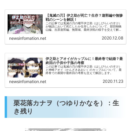
【鬼滅の刃】伊之助が死亡？生存？遊郭編や無惨
戦のシーンを解説！
この記事では鬼滅の刃の嘴平伊之助（はしびらいのすけ）
が物語において死亡したか生存したかについて、那田蜘蛛
山編、吉原遊郭編、無限城、最終決戦の様子を交えて解説
します。
2020.12.08
newsinfomation.net
伊之助とアオイがカップルに！最終巻で結婚？最
終回の子供や子孫の考察
この記事では鬼滅の刃の嘴平伊之助（はしびらいのすけ）
と神崎アオイ（かんざきあおい）のカップルについて、最
終巻での展開や最終回の考察も交えて解説します。
2020.11.23
newsinfomation.net
栗花落カナヲ（つゆりかなを）：生
き残り