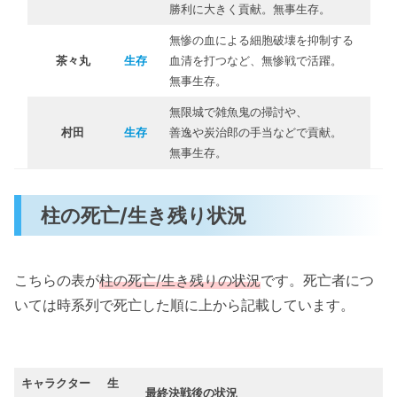
勝利に大きく貢献。無事生存。
音柱・宇随天元（うずいてんげん）：生き
無惨の血による細胞破壊を抑制する
残り
茶々丸
生存
血清を打つなど、無惨戦で活躍。
無事生存。
鬼滅の刃・十二鬼月（上弦）と鬼舞辻無惨の死
亡/生き残り状況や死因
無限城で雑魚鬼の掃討や、
村田
生存
善逸や炭治郎の手当などで貢献。
上弦の陸・堕姫＆妓夫太郎（だき＆ぎゅう
無事生存。
たろう）：死亡
新・上弦の陸・獪岳（かいがく）：死亡
柱の死亡/生き残り状況
上弦の伍・玉壺（ぎょっこ）：死亡
上弦の肆・半天狗（はんてんぐ）：死亡
新・上弦の肆・鳴女（なきめ）：死亡
こちらの表が
柱の死亡/生き残りの状況
です。死亡者につ
上弦の参・猗窩座（あかざ）：死亡
いては時系列で死亡した順に上から記載しています。
上弦の弐・童磨（どうま）：死亡
上弦の壱・黒死牟（こくしぼう）：死亡
鬼舞辻無惨（きぶつじむざん）：死亡
キャラクター
生
最終決戦後の状況