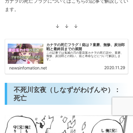
カナヲの死亡フラグについてはこちらの記事で解説してい
ます。
↓ ↓ ↓
カナヲの死亡フラグ！痣は？童磨、無惨、炭治郎
戦と最終回までの展開
この記事では鬼滅の刃の栗花落カナヲの死亡説や、童磨、
無惨、炭治郎との戦い、痣と寿命などについて解説しま
す。
2020.11.29
newsinfomation.net
不死川玄夜（しなずがわげんや）：
死亡