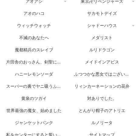
アオアシ
東京卍リベンジャーズ
アオのハコ
サカモトデイズ
ウィッチウォッチ
シャドーハウス
不滅のあなたへ
メダリスト
魔都精兵のスレイブ
ルリドラゴン
片田舎のおっさん、剣聖になる
メイドインアビス
ハニーレモンソーダ
ふつつかな悪女ではございますが
スーパーの裏でヤニ吸うふたり
リィンカーネーションの花弁
黄泉のツガイ
対ありでした。
世界最強の魔女、始めました
とんがり帽子のアトリエ
ジャンケットバンク
ルノリータ
私をセンターにすると誓いますか？
サイトマップ