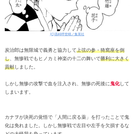
(C)吾峠呼世晴／集英社
炭治郎は無限城で義勇と協力して
上弦の参・猗窩座を倒
し
、無惨戦でもヒノカミ神楽の十二の舞いで
勝利に大きく
貢献
しました。
しかし無惨の攻撃で血を注入され、無惨の死後に
鬼化
して
しまいます。
カナヲが決死の覚悟で「人間に戻る薬」を打ったことで鬼
化は免れました。しかし無惨戦で左目や左手を欠損するな
どの大怪我を負っています。