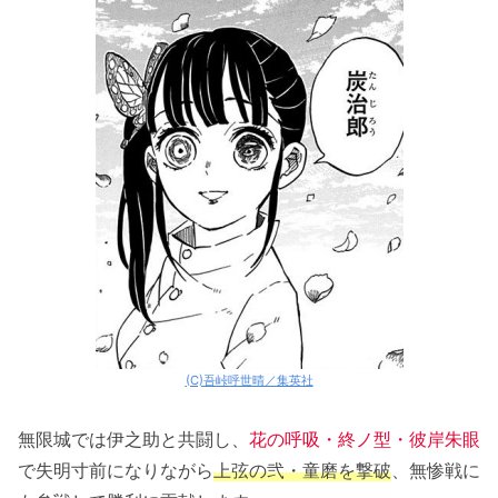
(C)吾峠呼世晴／集英社
無限城では伊之助と共闘し、
花の呼吸・終ノ型・彼岸朱眼
で失明寸前になりながら
上弦の弐・童磨を撃破
、無惨戦に