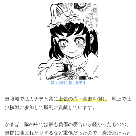
(C)吾峠呼世晴／集英社
無限城ではカナヲと共に
上弦の弐・童磨を倒し
、地上では
無惨戦に参加して勝利に貢献しています。
かまぼこ隊の中では最も負傷の度合いが軽かったものの、
無惨に噛まれたりするなど重傷だったので、炭治郎たちと