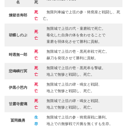
名
死
鬼滅の刃・十二鬼月（下弦）の死因
死
無限列車編で上弦の参・猗窩座と戦闘し、死
下弦の陸・窯鵺（かまぬえ）：死亡
煉獄杏寿郎
亡
亡。
下弦の伍・累（るい）：死亡
無限城で上弦の弐・童磨戦で死亡。
死
下弦の肆・零余子（むかご）：死亡
胡蝶しのぶ
毒化した自身の体を食わせることで
亡
童磨を弱体化させて勝利に貢献。
下弦の参・病葉（わくらば）：死亡
下弦の弐・轆轤（ろくろ）：死亡
死
無限城で上弦の壱・黒死牟戦で死亡。
時透無一郎
亡
赫刀を発現させて勝利に貢献。
下弦の壱・魘夢（えんむ）：死亡
死
無限城で上弦の壱・黒死牟を撃破。
鬼滅の刃は主要キャラクターが死亡しすぎ！
悲鳴嶼行冥
亡
地上で無惨と戦闘し、死亡。
「鬼滅の刃で死亡したのは？柱と鬼の生き残り
死
無限城で上弦の肆・鳴女と戦闘、
伊黒小芭内
と死因一覧！」まとめ
亡
地上で無惨と戦闘し、死亡。
死
無限城で上弦の肆・鳴女と戦闘、
甘露寺蜜璃
亡
地上で無惨と戦闘し、死亡。
生
無限城で上弦の参・猗窩座戦に勝利。
冨岡義勇
存
地上での無惨戦で片腕を無くすも生存。