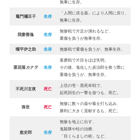
炎柱・煉獄杏寿郎（れんごくきょうじゅろ
無事に生存。
う）：死亡
「人間に戻る薬」により人間に戻り、
竈門禰豆子
生存
蟲柱・胡蝶しのぶ（こちょうしのぶ）：死
無事に生存。
亡
無惨戦で片足が潰れるなど、
我妻善逸
生存
霞柱・時透無一郎（ときとうむいちろ
重傷を負うが無事生存。
う）：死亡
嘴平伊之助
生存
無惨戦で重傷を負うが、無事生存。
岩柱・悲鳴嶼行冥（ひめじまぎょうめ
童磨戦で片目をほぼ失明。
い）：死亡
栗花落
カナヲ
生存
その後、鬼化した炭治郎を救う際に
蛇柱・伊黒小芭内（いぐろおばない）：死
重傷を負うが、無事生存。
亡（鏑丸は生き残り）
上弦の壱・黒死牟戦で、
不死川玄夜
死亡
恋柱・甘露寺蜜璃（かんろじみつり）：死
起死回生の一撃を放つも、死亡。
亡
無惨に数々の薬や毒を打ち込み、
珠世
死亡
水柱・冨岡義勇（とみおかぎゆう）：生き
勝利に大きく貢献するも、死亡。
残り
無惨を地上に出す、
風柱・不死川実弥（しなずがわさねみ）：
鬼殺隊や柱の治療、
愈史郎
生存
「目くらましの術」など、
生き残り