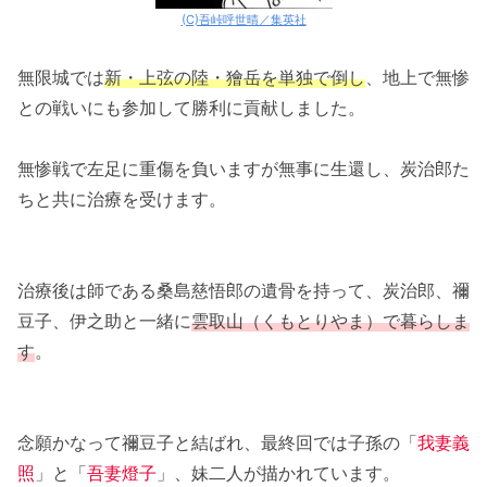
(C)吾峠呼世晴／集英社
無限城では
新・上弦の陸・獪岳を単独で倒し
、地上で無惨
との戦いにも参加して勝利に貢献しました。
無惨戦で左足に重傷を負いますが無事に生還し、炭治郎た
ちと共に治療を受けます。
治療後は師である桑島慈悟郎の遺骨を持って、炭治郎、禰
豆子、伊之助と一緒に
雲取山（くもとりやま）で暮らしま
す
。
念願かなって禰豆子と結ばれ、最終回では子孫の「
我妻義
照
」と「
吾妻燈子
」、妹二人が描かれています。