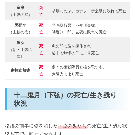
童磨
死
胡蝶しのぶ、カナヲ、伊之助に敗れて死亡
（上弦の弐）
亡
黒死牟
死
悲鳴嶼行冥、不死川実弥、
（上弦の壱）
亡
時透無一郎、玄夜に敗れて死亡
鳴女
死
愈史郎に脳を操作され、
（新・上弦の
亡
途中で無惨の手により死亡
肆）
死
多くの鬼殺隊員と柱を殺すも、
鬼舞辻無惨
亡
太陽光により死亡
十二鬼月（下弦）の死亡/生き残り
状況
物語の前半に姿を消した
下弦の鬼たち
の死亡/生き残り状
況も下記に載せておきます。