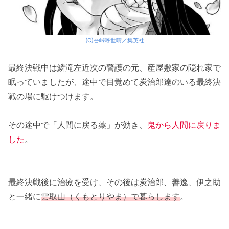
(C)吾峠呼世晴／集英社
最終決戦中は鱗滝左近次の警護の元、産屋敷家の隠れ家で
眠っていましたが、途中で目覚めて炭治郎達のいる最終決
戦の場に駆けつけます。
その途中で「人間に戻る薬」が効き、
鬼から人間に戻りま
した
。
最終決戦後に治療を受け、その後は炭治郎、善逸、伊之助
と一緒に
雲取山（くもとりやま）で暮らします
。