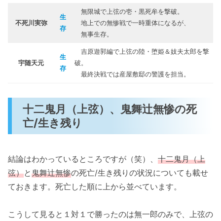
無限城で上弦の壱・黒死牟を撃破。
生
不死川実弥
地上での無惨戦で一時重体になるが、
存
無事生存。
吉原遊郭編で上弦の陸・堕姫＆妓夫太郎を撃
生
宇随天元
破。
存
最終決戦では産屋敷邸の警護を担当。
十二鬼月（上弦）、鬼舞辻無惨の死
亡/生き残り
結論はわかっているところですが（笑）、
十二鬼月（上
弦）
と
鬼舞辻無惨
の死亡/生き残りの状況についても載せ
ておきます。死亡した順に上から並べています。
こうして見ると１対１で勝ったのは無一郎のみで、上弦の