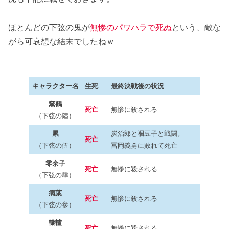
ほとんどの下弦の鬼が
無惨のパワハラで死ぬ
という、敵な
がら可哀想な結末でしたねｗ
キャラクター名
生死
最終決戦後の状況
窯鵺
死亡
無惨に殺される
（下弦の陸）
累
炭治郎と禰豆子と戦闘。
死亡
（下弦の伍）
冨岡義勇に敗れて死亡
零余子
死亡
無惨に殺される
（下弦の肆）
病葉
死亡
無惨に殺される
（下弦の参）
轆轤
死亡
無惨に殺される