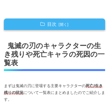
目次
鬼滅の刃のキャラクターの生き残りや死亡キャ
ラの死因の一覧表
鬼滅の刃のキャラクターの生
炭治郎の同期、その他鬼殺隊の死亡/生き残
き残りや死亡キャラの死因の一
り状況
覧表
柱の死亡/生き残り状況
十二鬼月（上弦）、鬼舞辻無惨の死亡/生き
残り
まずは鬼滅の刃に登場する主要キャラクターの
死亡/生き
十二鬼月（下弦）の死亡/生き残り状況
残りの状況
について一覧表にまとめましたのでご紹介しま
鬼滅の刃・鬼殺隊キャラクターの死因や最終回
す。
の死亡/生き残り状況