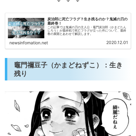
炭治郎に死亡フラグ？生き残るのか？鬼滅の刃の
最終巻！
この記事では鬼滅の刃の主人公・竈門炭治郎（かまどたん
じろう）が最終戦で死亡フラグが立った件について、最終
巻の展開とあわせて解説します。
2020.12.01
newsinfomation.net
竈門禰豆子（かまどねずこ）：生き
残り