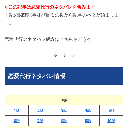
※この記事は恋愛代行のネタバレを含みます
下記の関連記事及び目次の後から記事の本文が始まりま
す。
恋愛代行のネタバレ解説はこちらもどうぞ
↓ ↓ ↓
恋愛代行ネタバレ情報
1巻
1話
2話
3話
4話
5話
6話
7話
8話
9話
10話