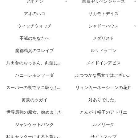
アオアシ
東京卍リベンジャーズ
アオのハコ
サカモトデイズ
ウィッチウォッチ
シャドーハウス
不滅のあなたへ
メダリスト
魔都精兵のスレイブ
ルリドラゴン
片田舎のおっさん、剣聖になる
メイドインアビス
ハニーレモンソーダ
ふつつかな悪女ではございますが
スーパーの裏でヤニ吸うふたり
リィンカーネーションの花弁
黄泉のツガイ
対ありでした。
世界最強の魔女、始めました
とんがり帽子のアトリエ
ジャンケットバンク
ルノリータ
私をセンターにすると誓いますか？
サイトマップ