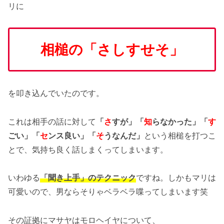
リに
相槌の「さしすせそ」
を叩き込んでいたのです。
これは相手の話に対して
「
さ
すが」「
知
らなかった」「
す
ごい」「
セ
ンス良い」「
そ
うなんだ」
という相槌を打つこ
とで、気持ち良く話しまくってしまいます。
いわゆる
「聞き上手」のテクニック
ですね。しかもマリは
可愛いので、男ならそりゃベラベラ喋ってしまいます笑
その証拠にマサヤはモロヘイヤについて、