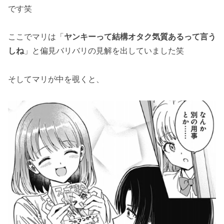
ストレート！！
です笑
「恋愛代行の第19話のネタバレ最新話！マサヤ
ここでマリは「
ヤンキーって結構オタク気質あるって言う
がマリに告白！？」まとめ
しね
」と偏見バリバリの見解を出していました笑
そしてマリが中を覗くと、