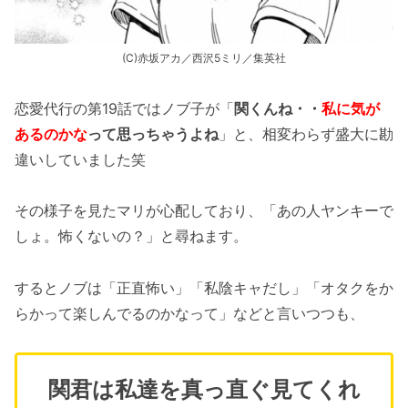
(C)赤坂アカ／西沢5ミリ／集英社
恋愛代行の第19話ではノブ子が「
関くんね・・
私に気が
あるのかな
って思っちゃうよね
」と、相変わらず盛大に勘
違いしていました笑
その様子を見たマリが心配しており、「あの人ヤンキーで
しょ。怖くないの？」と尋ねます。
するとノブは「正直怖い」「私陰キャだし」「オタクをか
らかって楽しんでるのかなって」などと言いつつも、
関君は私達を真っ直ぐ見てくれ