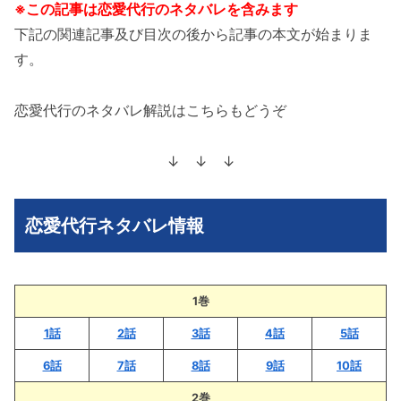
※この記事は恋愛代行のネタバレを含みます
下記の関連記事及び目次の後から記事の本文が始まりま
す。
恋愛代行のネタバレ解説はこちらもどうぞ
↓ ↓ ↓
恋愛代行ネタバレ情報
1巻
1話
2話
3話
4話
5話
6話
7話
8話
9話
10話
2巻