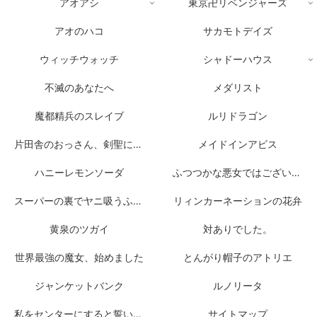
アオアシ
東京卍リベンジャーズ
アオのハコ
サカモトデイズ
ウィッチウォッチ
シャドーハウス
不滅のあなたへ
メダリスト
魔都精兵のスレイブ
ルリドラゴン
片田舎のおっさん、剣聖になる
メイドインアビス
ハニーレモンソーダ
ふつつかな悪女ではございますが
スーパーの裏でヤニ吸うふたり
リィンカーネーションの花弁
黄泉のツガイ
対ありでした。
世界最強の魔女、始めました
とんがり帽子のアトリエ
ジャンケットバンク
ルノリータ
私をセンターにすると誓いますか？
サイトマップ