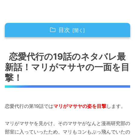
目次
恋愛代行の19話のネタバレ最新話！マリがマサ
ヤの一面を目撃！
恋愛代行の19話のネタバレ最
新話！マリがマサヤの一面を目
恋愛代行の19話のネタバレ最新話！ノブ子が盛
大に勘違い！
撃！
恋愛代行の19話のネタバレ最新話！ノブ子はマ
サヤの本質を理解していた！
恋愛代行の第19話では
マリがマサヤの姿を目撃
します。
恋愛代行の19話のネタバレ最新話！ついにマリ
がマサヤに話しかける！！
マリがマサヤを見かけ、そのマサヤがなんと漫画研究部の
恋愛代行の19話のネタバレ最新話！陽キャはド
部室に入っていったため、マリもコンもぶっ飛んでいたの