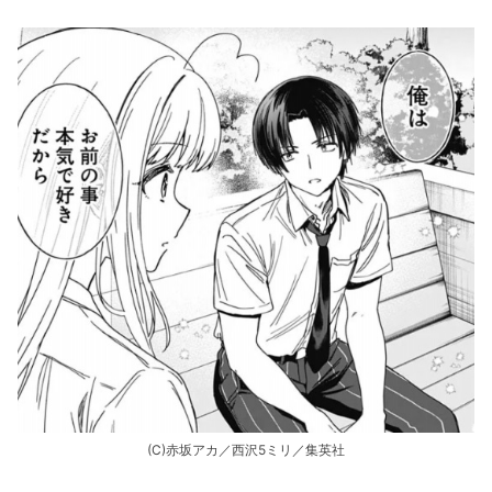
(C)赤坂アカ／西沢5ミリ／集英社