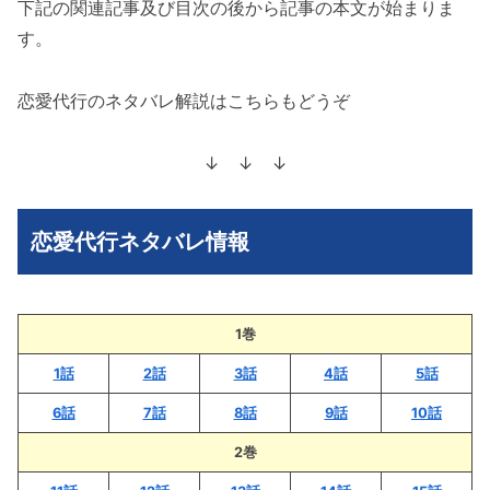
下記の関連記事及び目次の後から記事の本文が始まりま
す。
恋愛代行のネタバレ解説はこちらもどうぞ
↓ ↓ ↓
恋愛代行ネタバレ情報
1巻
1話
2話
3話
4話
5話
6話
7話
8話
9話
10話
2巻