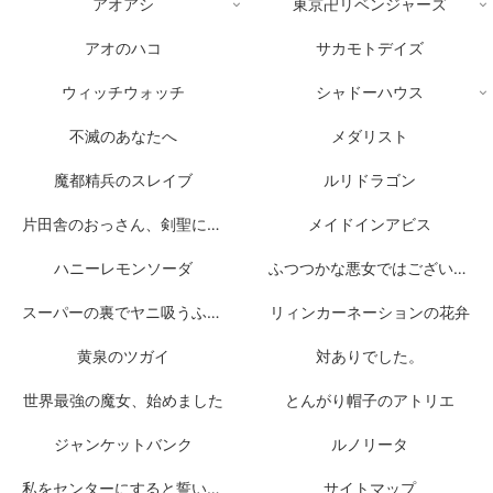
アオアシ
東京卍リベンジャーズ
アオのハコ
サカモトデイズ
ウィッチウォッチ
シャドーハウス
不滅のあなたへ
メダリスト
魔都精兵のスレイブ
ルリドラゴン
片田舎のおっさん、剣聖になる
メイドインアビス
ハニーレモンソーダ
ふつつかな悪女ではございますが
スーパーの裏でヤニ吸うふたり
リィンカーネーションの花弁
黄泉のツガイ
対ありでした。
世界最強の魔女、始めました
とんがり帽子のアトリエ
ジャンケットバンク
ルノリータ
私をセンターにすると誓いますか？
サイトマップ