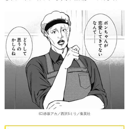
(C)赤坂アカ／西沢5ミリ／集英社