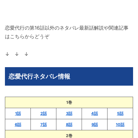
恋愛代行の第16話以外のネタバレ最新話解説や関連記事
はこちらからどうぞ
↓ ↓ ↓
恋愛代行ネタバレ情報
1巻
1話
2話
3話
4話
5話
6話
7話
8話
9話
10話
2巻