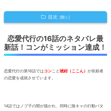
目次
恋愛代行の16話のネタバレ最新話！コンがミッ
ション達成！
恋愛代行の16話のネタバレ最
新話！コンがミッション達成！
恋愛代行の16話のネタバレ最新話！コンは家出
中！？
恋愛代行の16話のネタバレ最新話！コンとポン
は出会った当初から犬猿の仲！
恋愛代行の第16話では
コン
こと
琥紺（ここん）
が依頼者
の恋愛を成就させています。
恋愛代行の16話のネタバレ最新話！ポンがして
きた恋愛とは？
恋愛代行の16話のネタバレ最新話！ポンの恋愛
戦略とは！？
14話ではノブ子の闇が描かれ、同時に陰キャの行動パタ