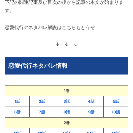
下記の関連記事及び目次の後から記事の本文が始まりま
す。
恋愛代行のネタバレ解説はこちらもどうぞ
↓ ↓ ↓
恋愛代行ネタバレ情報
1巻
1話
2話
3話
4話
5話
6話
7話
8話
9話
10話
2巻