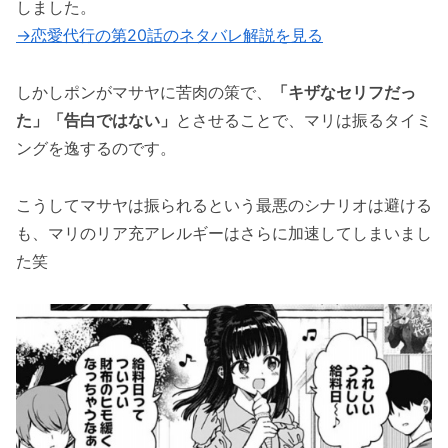
しました。
恋愛代行の21話のネタバレ最新話！マサヤ達が
→恋愛代行の第20話のネタバレ解説を見る
コンの作品を買う！
恋愛代行の21話のネタバレ最新話！給料袋はま
しかしポンがマサヤに苦肉の策で、
「キザなセリフだっ
さかの・・・
た」「告白ではない」
とさせることで、マリは振るタイミ
ングを逸するのです。
「恋愛代行の第21話のネタバレ最新話！コンが
マサヤと遭遇！！」まとめ
こうしてマサヤは振られるという最悪のシナリオは避ける
も、マリのリア充アレルギーはさらに加速してしまいまし
た笑