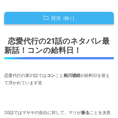
目次
恋愛代行の21話のネタバレ最新話！コンの給料
日！
恋愛代行の21話のネタバレ最
新話！コンの給料日！
恋愛代行の21話のネタバレ最新話！コンが大ピ
ンチ！
恋愛代行の21話のネタバレ最新話！マサヤがお
人好しモード発動！
恋愛代行の第21話では
コン
こと
相川琥紺
が給料日を迎え
て浮かれています笑
恋愛代行の21話のネタバレ最新話！コンの足跡
が狂っている！
恋愛代行の21話のネタバレ最新話！給料袋は見
つからず・・
20話ではマサヤの告白に対して、マリが
振る
ことを決意