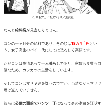
(C)赤坂アカ／西沢5ミリ／集英社
なんと
給料袋
が見当たりません。
コンの一ヶ月分の給料であり、その額は
18万4千円
とい
う、女子高生のバイト代にしては恐ろしく高額です。
ただコンは事情あって
一人暮らし
であり、家賃も食費も自
腹なため、カツカツの生活をしています。
そしてコンはマサヤ達を疑うのですが、当然ながらマサヤ
達は盗んでいません。
彼らは
公衆の面前でパンツ一丁
になって身の潔白を証明す