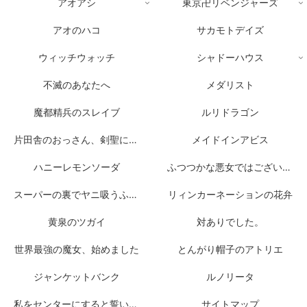
アオアシ
東京卍リベンジャーズ
アオのハコ
サカモトデイズ
ウィッチウォッチ
シャドーハウス
不滅のあなたへ
メダリスト
魔都精兵のスレイブ
ルリドラゴン
片田舎のおっさん、剣聖になる
メイドインアビス
ハニーレモンソーダ
ふつつかな悪女ではございますが
スーパーの裏でヤニ吸うふたり
リィンカーネーションの花弁
黄泉のツガイ
対ありでした。
世界最強の魔女、始めました
とんがり帽子のアトリエ
ジャンケットバンク
ルノリータ
私をセンターにすると誓いますか？
サイトマップ