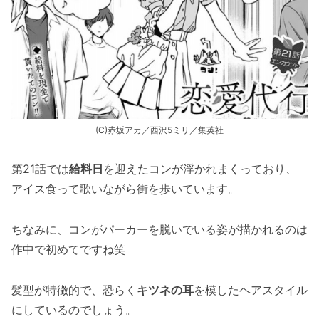
(C)赤坂アカ／西沢5ミリ／集英社
第21話では
給料日
を迎えたコンが浮かれまくっており、
アイス食って歌いながら街を歩いています。
ちなみに、コンがパーカーを脱いでいる姿が描かれるのは
作中で初めてですね笑
髪型が特徴的で、恐らく
キツネの耳
を模したヘアスタイル
にしているのでしょう。