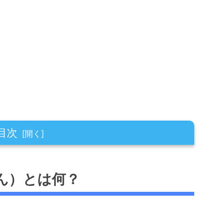
目次
？
ん）とは何？
は？
撃の平均2.5乗
乗」ってどのくらいの強さ？