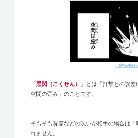
黒閃（こくせん）の発動条件は打撃
黒閃（こくせん）を一度発動す
呪術廻戦の黒閃（こくせん）の名前
呪術廻戦の黒閃（こくせん）を発動
「呪力の核心」に近づく
『呪術廻戦』
時に新たなステージ（進化）を促
「
黒閃（こくせん）
」とは「打撃との誤差0
呪術廻戦の黒閃（こくせん）を発動
空間の歪み」のことです。
虎杖悠仁
釘崎野薔薇
五条悟
そもそも呪霊などの呪いが相手の場合は「
東堂葵
れません。