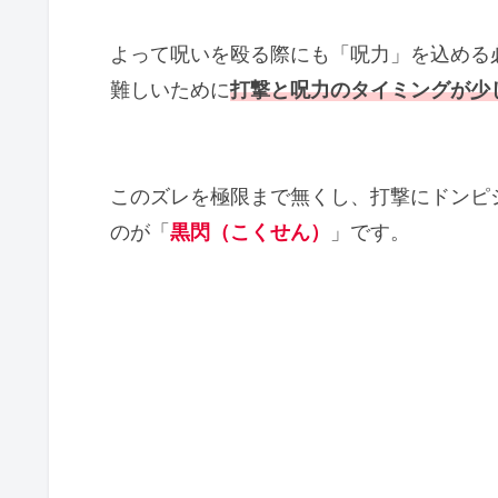
七海建人
真人
よって呪いを殴る際にも「呪力」を込める
難しいために
打撃と呪力のタイミングが少
乙骨憂太
黒閃（こくせん）の連続発生記
黒閃（こくせん）を使える、ま
このズレを極限まで無くし、打撃にドンピ
呪術廻戦の黒閃（こくせん）の発動
のが「
黒閃（こくせん）
」です。
呪術廻戦の「黒閃アミーゴ」とは何
「黒閃ムーブ」とは何のこと？呪術
呪術廻戦の黒閃（こくせん）はアニメ
「呪術廻戦の黒閃（こくせん）の威
とめ