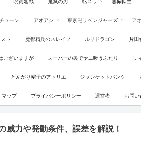
呪術廻戦
鬼滅の刃
転スラ
無職転生
チューン
アオアシ
東京卍リベンジャーズ
ア
リスト
魔都精兵のスレイブ
ルリドラゴン
片田
はございますが
スーパーの裏でヤニ吸うふたり
リ
とんがり帽子のアトリエ
ジャンケットバンク
トマップ
プライバシーポリシー
運営者
お問い
の威力や発動条件、誤差を解説！