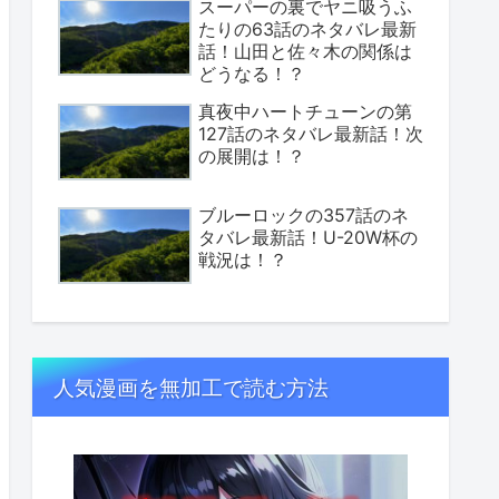
スーパーの裏でヤニ吸うふ
たりの63話のネタバレ最新
話！山田と佐々木の関係は
どうなる！？
真夜中ハートチューンの第
127話のネタバレ最新話！次
の展開は！？
ブルーロックの357話のネ
タバレ最新話！U-20W杯の
戦況は！？
人気漫画を無加工で読む方法