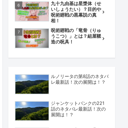
九十九由基は星漿体（せ
いしょうたい）？目的や
呪術廻戦の黒幕説の真
相！
呪術廻戦の「竜骨（りゅ
うこつ）」とは？組屋鞣
造の呪具！
ルノリータの第8話のネタバ
レ最新話！次の展開は！？
ジャンケットバンクの221
話のネタバレ最新話！次の
展開は！？