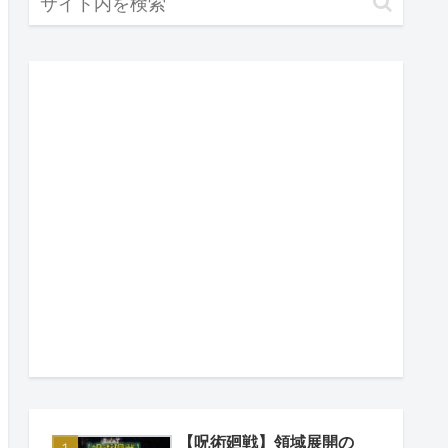
【呪術廻戦】領域展開の