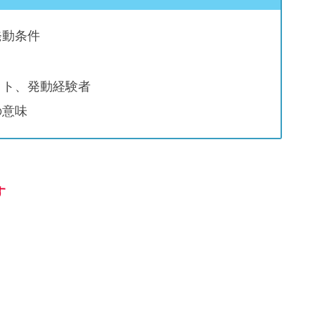
発動条件
ット、発動経験者
の意味
す