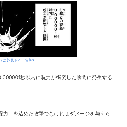
との誤差0.000001秒以内の呪力の衝突
ると「ゾーン」の状態になる
の由来は空間の歪みによる黒い光
するメリットは？
(C)芥見下々／集英社
す（漫画15巻の第130話）
.000001秒以内に呪力が衝突した瞬間に発生する
した経験者は誰？
呪力」を込めた攻撃でなければダメージを与えら