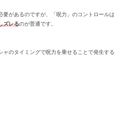
必要があるのですが、「呪力」のコントロールは
しズレる
のが普通です。
録は４連続（七海建人＆虎杖悠仁）
たは発動できる可能性があるのは？
シャのタイミングで呪力を乗せることで発生する
は一級呪術師の条件？
のこと？
廻戦ネタ？
第19話でも登場！
力や発動条件、誤差を解説！経験者は誰？」ま