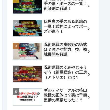
手の形・ポーズの一覧！
術師別に解説！
伏黒恵の手の形＆影絵の
一覧！式神によってポー
ズが違う！
呪術廻戦の庵歌姫の術式
は？強さや能力、技、領
域展開を解説
呪術廻戦のくみやじゅう
ぞう（組屋鞣造）の工房
（アトリエ）とは？
ギルティサークルの柿山
教授の正体は？実は千鶴
監禁の黒幕だった！？