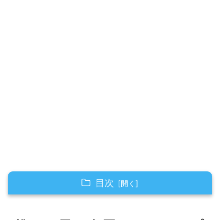
目次
推しの子の有馬かなとは？プロフィールを紹