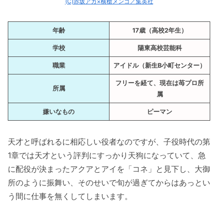
かながすっかり悪い大人に笑（漫画2巻の
(C)赤坂アカ×横槍メンゴ／集英社
第15話）
久しぶりにアクアと共演して上機嫌（漫画
年齢
17歳（高校2年生）
2巻の第16話）
学校
陽東高校芸能科
10秒で泣ける天才子役の真骨頂（漫画2巻
職業
アイドル（新生B小町センター）
の第17話）
フリーを経て、現在は苺プロ所
アクアに彼女がいるかをさり気なく確認
所属
属
（漫画2巻の第18話）
嫌いなもの
ピーマン
すぐ乗せられるかながチョロ可愛い（漫画
2巻の第20話）
天才と呼ばれるに相応しい役者なのですが、子役時代の第
今ガチに出演するアクアに複雑そうなかな
1章では天才という評判にすっかり天狗になっていて、急
（漫画3巻の第21話）
に配役が決まったアクアとアイを「コネ」と見下し、大御
「菊花賞」を知っている現役アイドル（漫
所のように振舞い、そのせいで旬が過ぎてからはあっとい
画3巻の第29話）
う間に仕事を無くしてしまいます。
MEMちょの気持ちがちょっとだけ分かる
（漫画4巻の第32話）