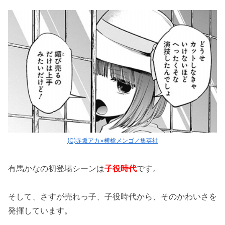
巻の第79話）
アクアに避けられてギャン泣き（漫画9巻
の第82話）
恋愛偏差値が低すぎる笑（漫画10巻の第
107話）
「あーくん」呼びして嬉しそうなかな（漫
画10巻の第108話）
チョロ過ぎるかな（漫画12巻の第117話）
かなが覚悟を決める！（漫画15巻の第150
(C)赤坂アカ×横槍メンゴ／集英社
話）
有馬かなの初登場シーンは
子役時代
です。
「推しの子の有馬かながかわいい！天才子役が
アイドルに！」まとめ
そして、さすが売れっ子、子役時代から、そのかわいさを
発揮しています。