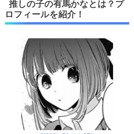
介！
推しの子の有馬かなとは？プ
ロフィールを紹介！
推しの子の有馬かなのかわいい魅力を解説！
天才子役時代から可愛かった！
成長後もアイドルグループのセンターを張
れる可愛い容姿
一にも二にも口悪い笑
とにかく努力家で演技への思いが強い
自信満々に見えて実は繊細
好きな相手にはとことん一途
推しの子の有馬かなのかわいいシーンや毒舌シ
ーンを紹介！
かなの幼少期（漫画1巻の第5話）
かながアクアと陽東学園で再会（漫画2巻
の第13話）