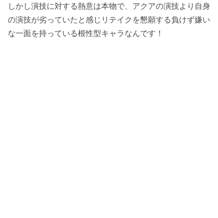
しかし演技に対する熱意は本物で、アクアの演技より自身
アクアにキツく当たってしまって後悔（漫
の演技が劣っていたと感じリテイクを懇願する負けず嫌い
画4巻の第33話）
な一面を持っている根性型キャラなんです！
自虐モード・かな（漫画4巻の第34話）
「とりあえずカメラ止めろや」（漫画4巻
の第35話）
結局乗せられるかな（漫画4巻の第35話）
ピエヨン（？）に惹かれるかな（漫画4巻
の第35話）
「推しの子」のタイトル回収（漫画4巻の
第38話）
アクアとあかねの関係を聞いてホッとする
（漫画4巻の第39話）
かながアクアを死ぬほど煽る（漫画4巻の
第40話）
ジト目のかな（漫画5巻の第42話）