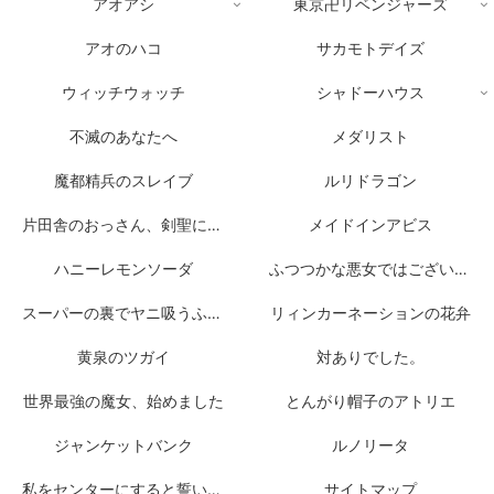
アオアシ
東京卍リベンジャーズ
アオのハコ
サカモトデイズ
ウィッチウォッチ
シャドーハウス
不滅のあなたへ
メダリスト
魔都精兵のスレイブ
ルリドラゴン
片田舎のおっさん、剣聖になる
メイドインアビス
ハニーレモンソーダ
ふつつかな悪女ではございますが
スーパーの裏でヤニ吸うふたり
リィンカーネーションの花弁
黄泉のツガイ
対ありでした。
世界最強の魔女、始めました
とんがり帽子のアトリエ
ジャンケットバンク
ルノリータ
私をセンターにすると誓いますか？
サイトマップ