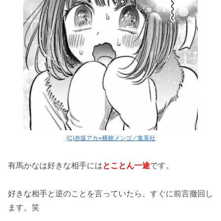
(C)赤坂アカ×横槍メンゴ／集英社
有馬かなは好きな相手には
とことん一途
です。
好きな相手と逆のことを言っていたら、すぐに前言撤回し
ます。笑