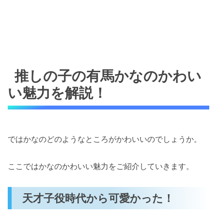
かながあかねを超煽る（漫画6巻の第54
話）
かなが覚醒（漫画7巻の第63話）
「やっぱ私も行く」（漫画7巻の第67話）
推しの子の有馬かなのかわい
税金が絡むと判断が早い（漫画7巻の第69
話）
い魅力を解説！
アクアを誘うのに必死過ぎる（漫画8巻の
第71話）
アクアとのデート（？）の服に2時間迷う
ではかなのどのようなところがかわいいのでしょうか。
（漫画8巻の第73話）
お持ち帰りされると妄想するかな（漫画8
ここではかなのかわいい魅力をご紹介していきます。
巻の第73話）
「大好きな人」を思い浮かべた笑顔（漫画
天才子役時代から可愛かった！
8巻の第76話）
川で（身を削って）はしゃぐかな（漫画8