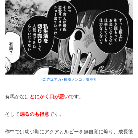
(C)赤坂アカ×横槍メンゴ／集英社
有馬かなは
とにかく口が悪い
です。
そして
煽るのも得意
です。
作中では幼少期にアクアとルビーを無自覚に煽り、成長後