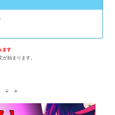
ン
みます
文が始まります。
 ↓ ↓