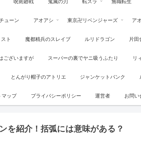
呪術廻戦
鬼滅の刃
転スラ
無職転生
チューン
アオアシ
東京卍リベンジャーズ
ア
リスト
魔都精兵のスレイブ
ルリドラゴン
片田
はございますが
スーパーの裏でヤニ吸うふたり
リ
とんがり帽子のアトリエ
ジャンケットバンク
トマップ
プライバシーポリシー
運営者
お問い
ンを紹介！括弧には意味がある？