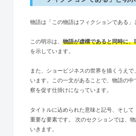
『かぐや様』や他作品とのリン
「15年の嘘」などのタイトルが
物語は「この物語はフィクションである」
推しの子の読者へのメッセージとこ
この明示は、
物語が虚構であると同時に、
赤坂アカが語る「初期のサスペ
を示しています。
横槍メンゴ先生が挑む「さらな
「推しの子のタイトル回収シーンを
また、ショービジネスの世界を描くうえで
います。この一文があることで、物語の中
察を促す仕掛けになっています。
タイトルに込められた意味と記号、そして
重要な要素です。 次のセクションでは、
いきます。