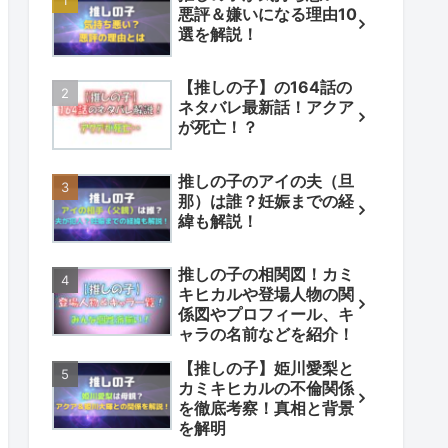
悪評＆嫌いになる理由10
選を解説！
【推しの子】の164話の
ネタバレ最新話！アクア
が死亡！？
推しの子のアイの夫（旦
那）は誰？妊娠までの経
緯も解説！
推しの子の相関図！カミ
キヒカルや登場人物の関
係図やプロフィール、キ
ャラの名前などを紹介！
【推しの子】姫川愛梨と
カミキヒカルの不倫関係
を徹底考察！真相と背景
を解明