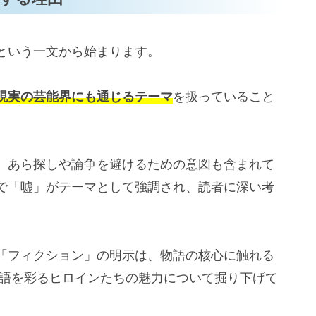
クの可能性
暗示する未来
という一文から始まります。
れからの展開
現実の芸能界にも通じるテーマ
を扱っていること
ンスに回帰する物語」
るパワーアップ」
紹介！括弧には意味がある？」まとめ
、あら探しや論争を避けるための意図も含まれて
で「嘘」がテーマとして強調され、読者に深い考
「フィクション」の明示は、物語の核心に触れる
物語を彩るヒロインたちの魅力について掘り下げて