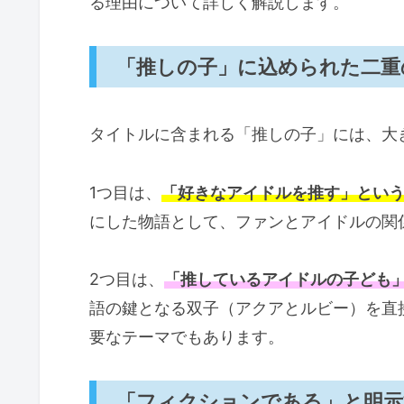
る理由について詳しく解説します。
ゴローとさりなが「推しの子の
かなのセリフがタイトルそのもの
「推しの子」に込められた二重
推しの子の物語を彩るヒロインたち
星野ルビー：物語を動かす「神
タイトルに含まれる「推しの子」には、大
有馬かな：明るさと深みを兼ね
黒川あかね：ダークな雰囲気を
1つ目は、
「好きなアイドルを推す」とい
推しの子の舞台編で描かれるタイト
にした物語として、ファンとアイドルの関
舞台編制作での苦労と新しい試
2つ目は、
「推しているアイドルの子ども
バトル漫画風演出への挑戦
語の鍵となる双子（アクアとルビー）を直
役者VS役者が描く緊張感とキャ
要なテーマでもあります。
ネットで話題の推しの子の考察と作
アイドルの古参ファンが示す物
「フィクションである」と明示