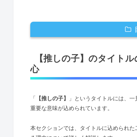
【推しの子】のタイトルの秘密と伏
【推しの子】のタイトル
「推しの子」に込められた二重
心
「フィクションである」と明示
推しの子のタイトルの括弧（【】）
赤坂アカ先生＆横槍メンゴ先生
「
【推しの子】
」というタイトルには、一
漫画1巻の各話のインタビュー
重要な意味が込められています。
金田一敏郎のセリフにも括弧【】
本セクションでは、タイトルに込められた
推しの子のタイトル回収シーンを紹