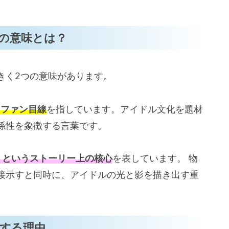
子供」として転生（漫画1巻の第2話）
（漫画4巻の第38話）
の意味とは？
の魅力
様」のような存在
きく2つの意味があります。
備えた「光」のヒロイン
持つ戦略的キャラクター
うファン目線
を指しています。アイドル文化を題材
ルへの新たな挑戦
係性を象徴する言葉です。
み
」というストーリー上の核心
を表しています。 物
接示すと同時に、アイドルの光と影を描き出す重
ラクターの成長
品同士のつながり
語の構造
する理由