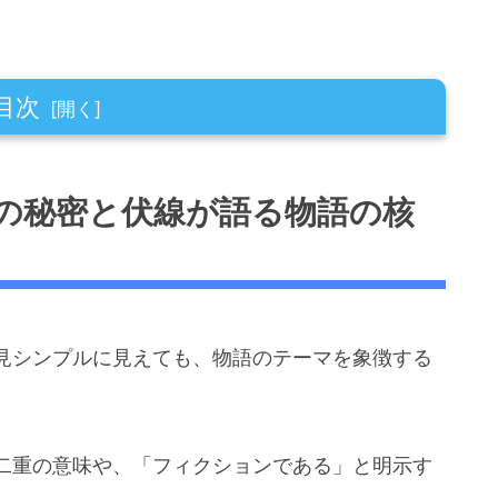
目次
線が語る物語の核心
の秘密と伏線が語る物語の核
の意味とは？
する理由
には意味がある？
は意図的に括弧「【】」をつけていた！
見シンプルに見えても、物語のテーマを象徴する
のタイトルに全て括弧【】がついている
がついている（漫画5巻の第42話）
二重の意味や、「フィクションである」と明示す
介！