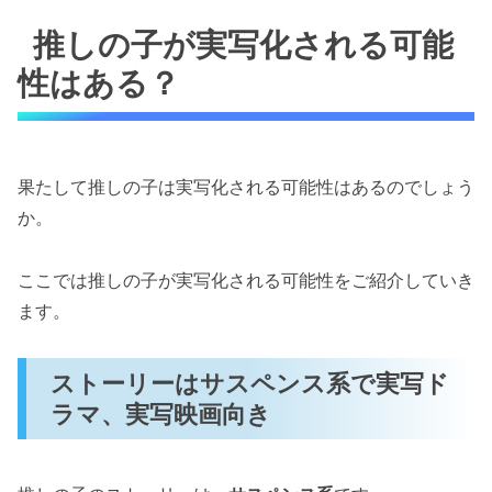
推しの子が実写化される可能性はある？
推しの子が実写化される可能
ストーリーはサスペンス系で実写ドラマ、
実写映画向き
性はある？
赤坂アカ先生も横槍メンゴ先生も実写化経
験あり
推しの子が実写化されたらどこまで描かれる？
果たして推しの子は実写化される可能性はあるのでしょう
実写ドラマなら「2.5次元舞台編」まで？
か。
実写映画なら「恋愛リアリティーショー
編」まで？
ここでは推しの子が実写化される可能性をご紹介していき
ます。
推しの子が実写化されたらキャストは誰にな
る？
ストーリーはサスペンス系で実写ド
星野アイのキャスト予想
ラマ、実写映画向き
星野アクアのキャスト予想
星野ルビーのキャスト予想
有馬かなのキャスト予想