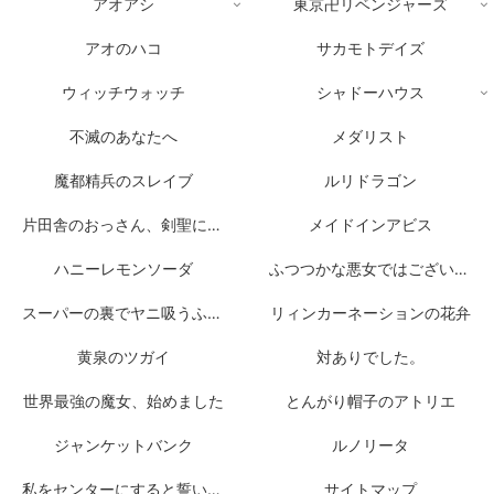
アオアシ
東京卍リベンジャーズ
アオのハコ
サカモトデイズ
ウィッチウォッチ
シャドーハウス
不滅のあなたへ
メダリスト
魔都精兵のスレイブ
ルリドラゴン
片田舎のおっさん、剣聖になる
メイドインアビス
ハニーレモンソーダ
ふつつかな悪女ではございますが
スーパーの裏でヤニ吸うふたり
リィンカーネーションの花弁
黄泉のツガイ
対ありでした。
世界最強の魔女、始めました
とんがり帽子のアトリエ
ジャンケットバンク
ルノリータ
私をセンターにすると誓いますか？
サイトマップ