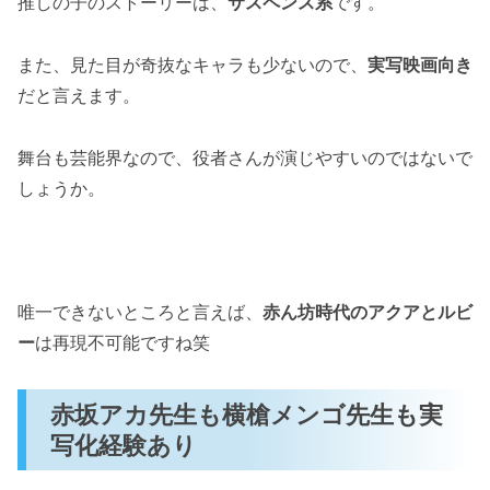
推しの子のストーリーは、
サスペンス系
です。
MEMちょのキャスト予想
また、見た目が奇抜なキャラも少ないので、
実写映画向き
推しの子の中で「実写化の現実」が描かれてい
だと言えます。
る！？
「今日は甘口で」が実写ドラマ化
舞台も芸能界なので、役者さんが演じやすいのではないで
「東京ブレイド」が2.5次元舞台で実写化
しょうか。
「推しの子が実写化？キャスト予想や作中の描
写を解説！」まとめ
唯一できないところと言えば、
赤ん坊時代のアクアとルビ
ー
は再現不可能ですね笑
赤坂アカ先生も横槍メンゴ先生も実
写化経験あり