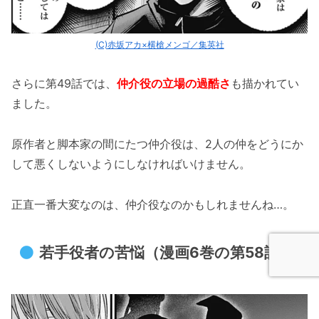
(C)赤坂アカ×横槍メンゴ／集英社
さらに第49話では、
仲介役の立場の過酷さ
も描かれてい
ました。
原作者と脚本家の間にたつ仲介役は、2人の仲をどうにか
して悪くしないようにしなければいけません。
正直一番大変なのは、仲介役なのかもしれませんね…。
若手役者の苦悩（漫画6巻の第58話）