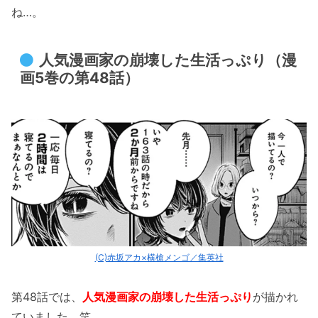
ね…。
人気漫画家の崩壊した生活っぷり（漫
画5巻の第48話）
(C)赤坂アカ×横槍メンゴ／集英社
第48話では、
人気漫画家の崩壊した生活っぷり
が描かれ
ていました。笑