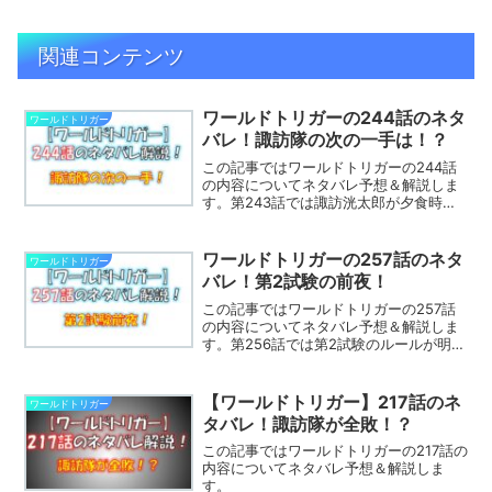
関連コンテンツ
ワールドトリガーの244話のネタ
ワールドトリガー
バレ！諏訪隊の次の一手は！？
この記事ではワールドトリガーの244話
の内容についてネタバレ予想＆解説しま
す。第243話では諏訪洸太郎が夕食時に
次の日の一手について話そうとしていま
した。第244話ではどんな展開になるの
でしょうか。※この記事はワールドトリガ
ワールドトリガーの257話のネタ
ワールドトリガー
ーのネタバレを含...
バレ！第2試験の前夜！
この記事ではワールドトリガーの257話
の内容についてネタバレ予想＆解説しま
す。第256話では第2試験のルールが明か
されました。第257話ではどんな展開に
なるのでしょうか。※この記事はワールド
トリガーのネタバレを含みます→遠征選
【ワールドトリガー】217話のネ
ワールドトリガー
抜試験のメンバ...
タバレ！諏訪隊が全敗！？
この記事ではワールドトリガーの217話の
内容についてネタバレ予想＆解説しま
す。