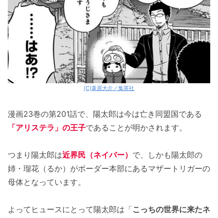
(C)葦原大介／集英社
漫画23巻の第201話で、陽太郎は今は亡き同盟国である
「アリステラ」の王子
であることが明かされます。
つまり陽太郎は
近界民（ネイバー）
で、しかも陽太郎の
姉・瑠花（るか）がボーダー本部にあるマザートリガーの
母体となっています。
よってヒュースにとって陽太郎は「
こっちの世界に来たネ