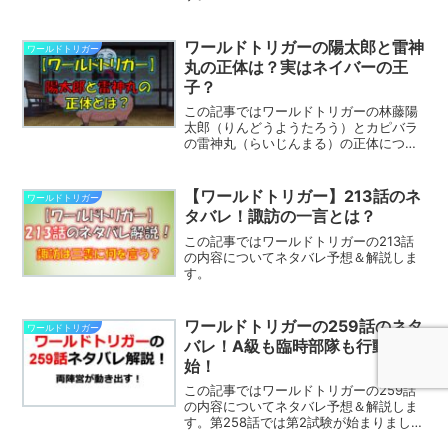
ワールドトリガーの陽太郎と雷神
ワールドトリガー
丸の正体は？実はネイバーの王
子？
この記事ではワールドトリガーの林藤陽
太郎（りんどうようたろう）とカピバラ
の雷神丸（らいじんまる）の正体につい
て解説します。
【ワールドトリガー】213話のネ
ワールドトリガー
タバレ！諏訪の一言とは？
この記事ではワールドトリガーの213話
の内容についてネタバレ予想＆解説しま
す。
ワールドトリガーの259話のネタ
ワールドトリガー
バレ！A級も臨時部隊も行動開
始！
この記事ではワールドトリガーの259話
の内容についてネタバレ予想＆解説しま
す。第258話では第2試験が始まりまし
た。第259話ではどんな展開になるので