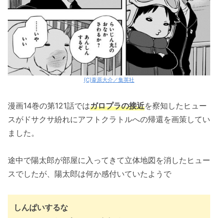
(C)葦原大介／集英社
漫画14巻の第121話では
ガロプラの接近
を察知したヒュー
スがドサクサ紛れにアフトクラトルへの帰還を画策してい
ました。
途中で陽太郎が部屋に入ってきて立体地図を消したヒュー
スでしたが、陽太郎は何か感付いていたようで
しんぱいするな