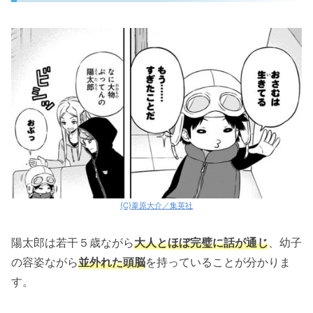
(C)葦原大介／集英社
陽太郎は若干５歳ながら
大人とほぼ完璧に話が通じ
、幼子
の容姿ながら
並外れた頭脳
を持っていることが分かりま
す。