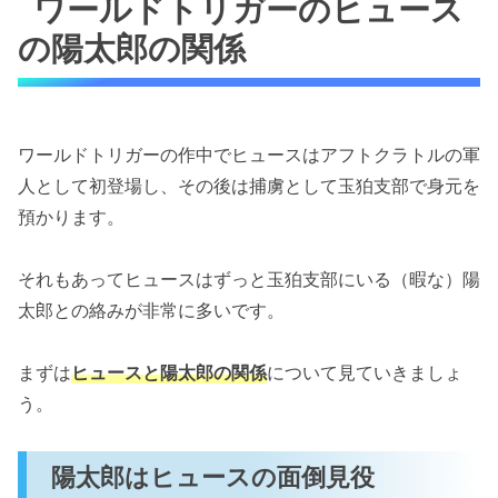
ワールドトリガーのヒュース
陽太郎はヒュースの面倒見役
ヒュースが抜け出しても陽太郎は寛大
の陽太郎の関係
ワールドトリガーのヒュースが陽太郎を「先
輩」と呼ぶ理由と意味
ワールドトリガーの作中でヒュースはアフトクラトルの軍
ワールドトリガーのヒュースの陽太郎は何やか
人として初登場し、その後は捕虜として玉狛支部で身元を
んや仲が良い
預かります。
「ワールドトリガーのヒュースと陽太郎の関係
とは？「先輩」の意味を解説！」まとめ
それもあってヒュースはずっと玉狛支部にいる（暇な）陽
太郎との絡みが非常に多いです。
まずは
ヒュースと陽太郎の関係
について見ていきましょ
う。
陽太郎はヒュースの面倒見役