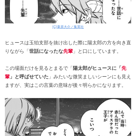
(C)葦原大介／集英社
ヒュースは玉狛支部を抜け出した際に陽太郎の方を向き直
りながら「
世話になったな
先輩
」と口にしています。
この場面だけを見るとまるで「
陽太郎がヒュースに「
先
輩
」と呼ばせていた
」みたいな微笑ましいシーンにも見え
ますが、実はこの言葉の意味が後々明らかになります。