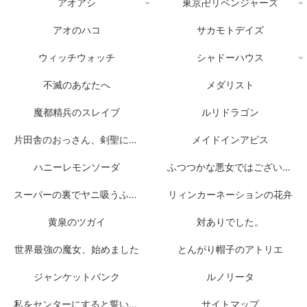
アオアシ
東京卍リベンジャーズ
アオのハコ
サカモトデイズ
ウィッチウォッチ
シャドーハウス
不滅のあなたへ
メダリスト
魔都精兵のスレイブ
ルリドラゴン
片田舎のおっさん、剣聖になる
メイドインアビス
ハニーレモンソーダ
ふつつかな悪女ではございますが
スーパーの裏でヤニ吸うふたり
リィンカーネーションの花弁
黄泉のツガイ
対ありでした。
世界最強の魔女、始めました
とんがり帽子のアトリエ
ジャンケットバンク
ルノリータ
私をセンターにすると誓いますか？
サイトマップ