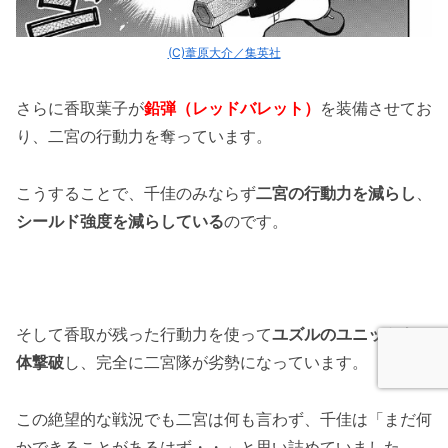
(C)葦原大介／集英社
さらに香取葉子が
鉛弾（レッドバレット）
を装備させてお
り、二宮の行動力を奪っています。
こうすることで、千佳のみならず
二宮の行動力を減らし
、
シールド強度を減らしている
のです。
そして香取が残った行動力を使って
ユズルのユニットを2
体撃破
し、完全に二宮隊が劣勢になっています。
この絶望的な戦況でも二宮は何も言わず、千佳は「まだ何
かできることがあるはず・・」と思い詰めていました。