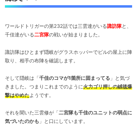
ワールドトリガーの第232話では三雲達がいる
諏訪隊
と、
千佳達がいる
二宮隊
の戦いが始まりました。
諏訪隊はひとまず隠岐がグラスホッパーでビルの屋上に陣
取り、相手の布陣を確認します。
そして隠岐は「
千佳のコマが1箇所に固まってる
」と気づ
きました。つまりこれまでのように
火力ゴリ押しの絨毯爆
撃はやめた
ようです。
それを聞いた三雲修が「
二宮隊も千佳のユニットの弱点に
気づいたのかも
」と口にしています。