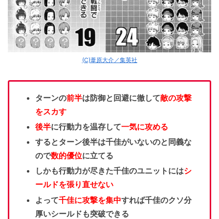
(C)葦原大介／集英社
ターンの
前半
は防御と回避に徹して
敵の攻撃
をスカす
後半
に行動力を温存して
一気に攻める
するとターン後半は千佳がいないのと同義な
ので
数的優位
に立てる
しかも行動力が尽きた千佳のユニットには
シ
ールドを張り直せない
よって
千佳に攻撃を集中
すれば千佳のクソ分
厚いシールドも突破できる