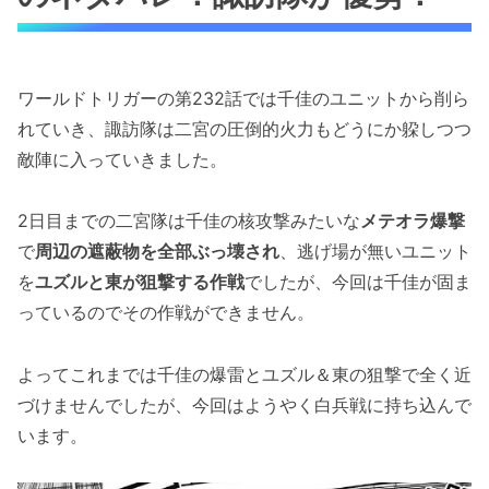
ワールドトリガーの第232話では千佳のユニットから削ら
れていき、諏訪隊は二宮の圧倒的火力もどうにか躱しつつ
敵陣に入っていきました。
2日目までの二宮隊は千佳の核攻撃みたいな
メテオラ爆撃
で
周辺の遮蔽物を全部ぶっ壊され
、逃げ場が無いユニット
を
ユズルと東が狙撃する作戦
でしたが、今回は千佳が固ま
っているのでその作戦ができません。
よってこれまでは千佳の爆雷とユズル＆東の狙撃で全く近
づけませんでしたが、今回はようやく白兵戦に持ち込んで
います。