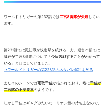
ワールドトリガーの第232話では
二宮8番隊が失速
してい
ます。
第231話では諏訪隊が快進撃を続ける一方、運営本部では
城戸が二宮8番隊について「
今日苦戦することがわかって
いる
」と口にしていました。
→ワールドトリガーの第228話のネタバレ解説を見る
またそのシーンでは
雨取千佳
が描かれており、暗に
千佳が
二宮隊の不安要素
のようです。
しかし千佳はギャグみたいなトリオン量の持ち主なので、