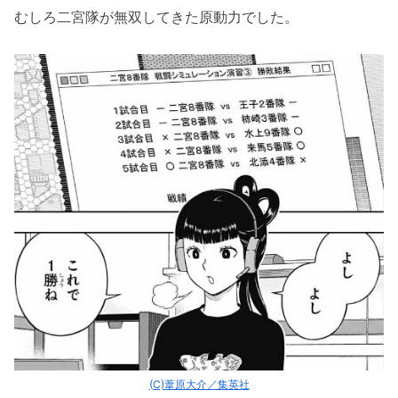
むしろ二宮隊が無双してきた原動力でした。
(C)葦原大介／集英社