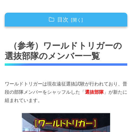
目次
（参考）ワールドトリガーの選抜部隊のメンバ
ー一覧
（参考）ワールドトリガーの
選抜部隊のメンバー一覧
【ワールドトリガー】232話のネタバレ！二宮
8番隊が失速！！
【ワールドトリガー】232話のネタバレ！千佳
に何か問題がある！？
ワールドトリガーは現在遠征選抜試験が行われており、普
段の部隊メンバーをシャッフルした「
選抜部隊
」が新たに
【ワールドトリガー】232話のネタバレ！千佳
組まれています。
が狙われている！？
【ワールドトリガー】232話のネタバレ！諏訪
隊と二宮隊が激突！！