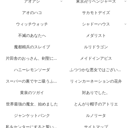
アオアシ
東京卍リベンジャーズ
アオのハコ
サカモトデイズ
ウィッチウォッチ
シャドーハウス
不滅のあなたへ
メダリスト
魔都精兵のスレイブ
ルリドラゴン
片田舎のおっさん、剣聖になる
メイドインアビス
ハニーレモンソーダ
ふつつかな悪女ではございますが
スーパーの裏でヤニ吸うふたり
リィンカーネーションの花弁
黄泉のツガイ
対ありでした。
世界最強の魔女、始めました
とんがり帽子のアトリエ
ジャンケットバンク
ルノリータ
私をセンターにすると誓いますか？
サイトマップ