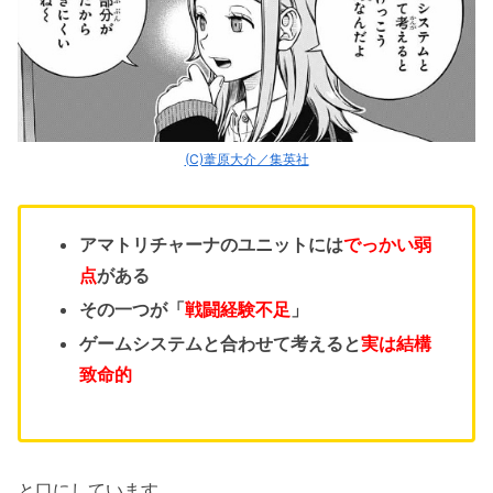
(C)葦原大介／集英社
アマトリチャーナのユニットには
でっかい弱
点
がある
その一つが「
戦闘経験不足
」
ゲームシステムと合わせて考えると
実は結構
致命的
と口にしています。