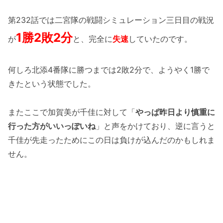
第232話では二宮隊の戦闘シミュレーション三日目の戦況
1勝2敗2分
が
と、完全に
失速
していたのです。
何しろ北添4番隊に勝つまでは2敗2分で、ようやく1勝で
きたという状態でした。
またここで加賀美が千佳に対して「
やっぱ昨日より慎重に
行った方がいいっぽいね
」と声をかけており、逆に言うと
千佳が先走ったためにこの日は負けが込んだのかもしれま
せん。