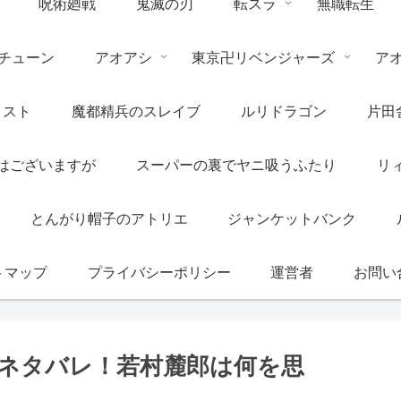
呪術廻戦
鬼滅の刃
転スラ
無職転生
チューン
アオアシ
東京卍リベンジャーズ
ア
リスト
魔都精兵のスレイブ
ルリドラゴン
片田
はございますが
スーパーの裏でヤニ吸うふたり
リ
とんがり帽子のアトリエ
ジャンケットバンク
トマップ
プライバシーポリシー
運営者
お問い
のネタバレ！若村麓郎は何を思