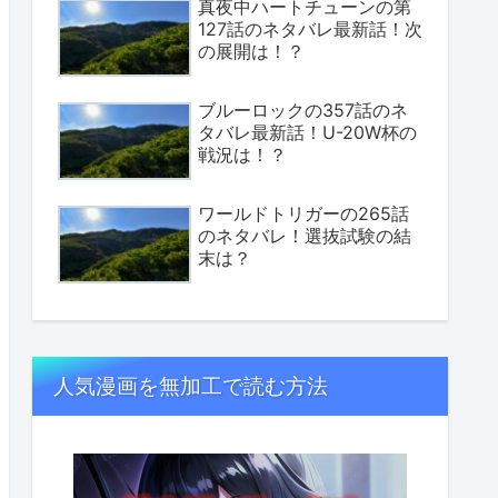
真夜中ハートチューンの第
127話のネタバレ最新話！次
の展開は！？
ブルーロックの357話のネ
タバレ最新話！U-20W杯の
戦況は！？
ワールドトリガーの265話
のネタバレ！選抜試験の結
末は？
人気漫画を無加工で読む方法