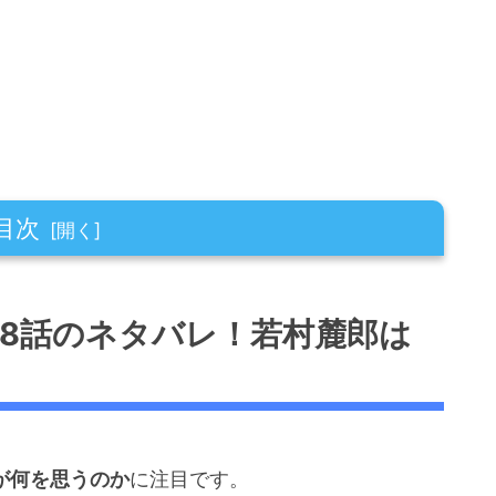
目次
バレ！若村麓郎は何を思う！？
48話のネタバレ！若村麓郎は
バレ！若村麓郎が臨時隊長に選ばれた理由と
バレ！ヒュースの評価は？
が何を思うのか
に注目です。
バレ！若村麓郎への評価は？